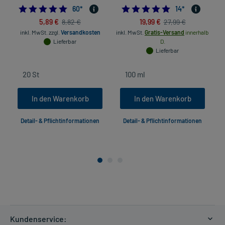
4.733333333333333
5.0
60
*
14
*
5,89 €
19,99 €
8,82 €
27,99 €
inkl. MwSt.
zzgl.
Versandkosten
inkl. MwSt.
Gratis-Versand
innerhalb
Lieferbar
D.
Lieferbar
In den Warenkorb
In den Warenkorb
Detail- & Pflichtinformationen
Detail- & Pflichtinformationen
Kundenservice: