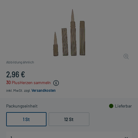
Abbildung ähnlich
2,96 €
30
PlusHerzen sammeln
inkl. MwSt.
zzgl.
Versandkosten
Packungseinheit
Lieferbar
1 St
12 St