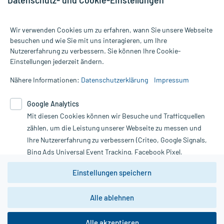
Wir verwenden Cookies um zu erfahren, wann Sie unsere Webseite
besuchen und wie Sie mit uns interagieren, um Ihre
Nutzererfahrung zu verbessern. Sie können Ihre Cookie-
Alle Preise gelten inkl. MwSt., ggf. zzgl. Versandkosten
Einstellungen jederzeit ändern.
Informationen auf dieser Website werden ausschließlich für
informative Zwecke zur Verfügung gestellt. Sie ersetzen keinesfalls
Nähere Informationen:
Datenschutzerklärung
Impressum
die Untersuchung und Behandlung durch einen Arzt. Bitte
beachten Sie, dass hierdurch weder Diagnosen gestellt noch
Google Analytics
Therapien eingeleitet werden können. | Diese Webseite benutzt
Mit diesen Cookies können wir Besuche und Trafficquellen
Google Analytics. Lesen Sie bitte dazu die wichtigen Hinweise in
unserer Datenschutzerklärung. Für den Widerruf einer Bestellung
zählen, um die Leistung unserer Webseite zu messen und
nutzen Sie das Formular:
Ihre Nutzererfahrung zu verbessern (Criteo, Google Signals,
Bing Ads Universal Event Tracking, Facebook Pixel,
Vertrag widerrufen
Youtube-Social Plugin).
Einstellungen speichern
Wir weisen darauf hin, dass die
Datenschutzbestimmungen von
Google Analytics
nicht
Alle ablehnen
*Hinweise zu unseren Aktionen und Bewertungen
zwingend den Europäischen Anforderungen gem. EU-
DSGVO genügen und ein Datentransfer in Drittstaaten bzw.
die USA nicht ausgeschlossen werden kann. Wie die
Alle akzeptieren