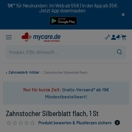
5€*
für Neukunden: Im Web ab 55€ | In der App ab 35€.
Jetzt App downloaden
Zahnseide & -hölzer
/
Zahnstocher Silberblatt flach
Nur für kurze Zeit:
Gratis-Versand* ab 19€
Mindestbestellwert!
Zahnstocher Silberblatt flach, 1 St
Produkt bewerten & PlusHerzen sichern