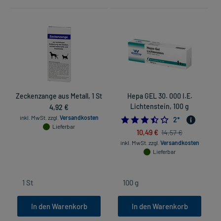
Zeckenzange aus Metall, 1 St
Hepa GEL 30. 000 I.E.
4,92 €
Lichtenstein, 100 g
inkl. MwSt.
zzgl.
Versandkosten
3.5
2
*
Lieferbar
10,49 €
14,57 €
inkl. MwSt.
zzgl.
Versandkosten
Lieferbar
In den Warenkorb
In den Warenkorb