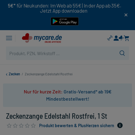
5€*
für Neukunden: Im Web ab 55€ | In der App ab 35€.
Jetzt App downloaden
Zecken
/
Zeckenzange Edelstahl Rostfrei
Nur für kurze Zeit:
Gratis-Versand* ab 19€
Mindestbestellwert!
Zeckenzange Edelstahl Rostfrei, 1 St
Produkt bewerten & PlusHerzen sichern