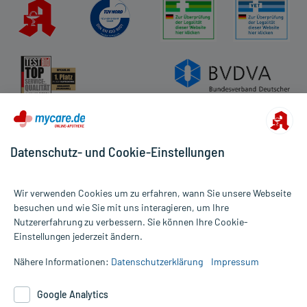
Datenschutz- und Cookie-Einstellungen
Wir verwenden Cookies um zu erfahren, wann Sie unsere Webseite
besuchen und wie Sie mit uns interagieren, um Ihre
Nutzererfahrung zu verbessern. Sie können Ihre Cookie-
Alle Preise gelten inkl. MwSt., ggf. zzgl. Versandkosten
Einstellungen jederzeit ändern.
Informationen auf dieser Website werden ausschließlich für
informative Zwecke zur Verfügung gestellt. Sie ersetzen keinesfalls
Nähere Informationen:
Datenschutzerklärung
Impressum
die Untersuchung und Behandlung durch einen Arzt. Bitte
beachten Sie, dass hierdurch weder Diagnosen gestellt noch
Google Analytics
Therapien eingeleitet werden können. | Diese Webseite benutzt