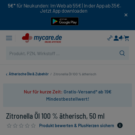
5€*
für Neukunden: Im Web ab 55€ | In der App ab 35€.
Jetzt App downloaden
Ätherische Öle & Zubehör
/
Zitronella Öl 100 % ätherisch
Nur für kurze Zeit:
Gratis-Versand* ab 19€
Mindestbestellwert!
Zitronella Öl 100 % ätherisch, 50 ml
Produkt bewerten & PlusHerzen sichern