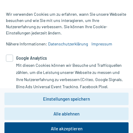
Wir verwenden Cookies um zu erfahren, wann Sie unsere Webseite
besuchen und wie Sie mit uns interagieren, um Ihre
Nutzererfahrung zu verbessern. Sie können Ihre Cookie-
Alle Preise gelten inkl. MwSt., ggf. zzgl. Versandkosten
Einstellungen jederzeit ändern.
Informationen auf dieser Website werden ausschließlich für
informative Zwecke zur Verfügung gestellt. Sie ersetzen keinesfalls
Nähere Informationen:
Datenschutzerklärung
Impressum
die Untersuchung und Behandlung durch einen Arzt. Bitte
beachten Sie, dass hierdurch weder Diagnosen gestellt noch
Google Analytics
Therapien eingeleitet werden können. | Diese Webseite benutzt
Mit diesen Cookies können wir Besuche und Trafficquellen
Google Analytics. Lesen Sie bitte dazu die wichtigen Hinweise in
unserer Datenschutzerklärung. Für den Widerruf einer Bestellung
zählen, um die Leistung unserer Webseite zu messen und
nutzen Sie das Formular:
Ihre Nutzererfahrung zu verbessern (Criteo, Google Signals,
Bing Ads Universal Event Tracking, Facebook Pixel,
Vertrag widerrufen
Youtube-Social Plugin).
Einstellungen speichern
Wir weisen darauf hin, dass die
Datenschutzbestimmungen von
Google Analytics
nicht
Alle ablehnen
*Hinweise zu unseren Aktionen und Bewertungen
zwingend den Europäischen Anforderungen gem. EU-
DSGVO genügen und ein Datentransfer in Drittstaaten bzw.
die USA nicht ausgeschlossen werden kann. Wie die
Alle akzeptieren
Daten dort verarbeitet werden, kann nicht geprüft und