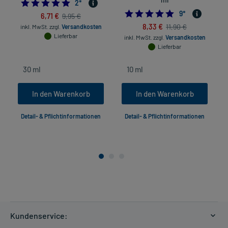
5.0
2
*
5.0
9
*
6,71 €
9,95 €
8,33 €
11,90 €
inkl. MwSt.
zzgl.
Versandkosten
Lieferbar
inkl. MwSt.
zzgl.
Versandkosten
Lieferbar
In den Warenkorb
In den Warenkorb
Detail- & Pflichtinformationen
Detail- & Pflichtinformationen
Kundenservice: