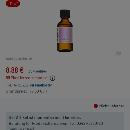
-11%*
Abbildung ähnlich
8,88 €
UVP
9,99 €
89
PlusHerzen sammeln
inkl. MwSt.
zzgl.
Versandkosten
Grundpreis: 177,60 € / l
Nicht lieferbar
Der Artikel ist momentan nicht lieferbar.
Beratung für Produktalternativen:
Tel. 03491-8770120
(gebührenfrei)