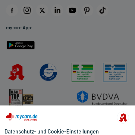
Impressum
Datenschutz
Cookie-Einstellungen
mycare App:
Rückgabe/Widerruf
Barrierefreiheitserklärung
Datenschutz- und Cookie-Einstellungen