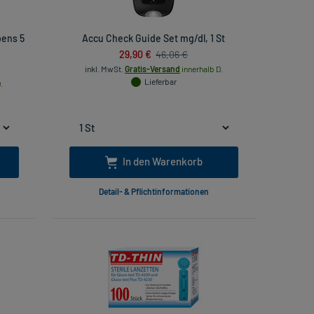
pens 5
Accu Check Guide Set mg/dl, 1 St
29,90 €
46,06 €
inkl. MwSt.
Gratis-Versand
innerhalb D.
Lieferbar
.
In den Warenkorb
Detail- & Pflichtinformationen