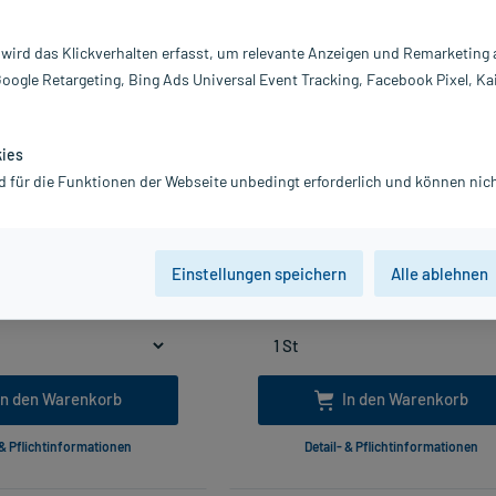
-35%*
 wird das Klickverhalten erfasst, um relevante Anzeigen und Remarketing
Google Retargeting, Bing Ads Universal Event Tracking, Facebook Pixel, Ka
kies
d für die Funktionen der Webseite unbedingt erforderlich und können nich
ile Nadeln für Insulinpens 8
Diamet optima 2in1
m 31 G, 100 St
Blutzuckermesssystem, 1 St
2,53 €
19,15 €
33,99 €
29,75 €
Einstellungen speichern
Alle ablehnen
Gratis-Versand
innerhalb D.
inkl. MwSt.
Gratis-Versand
innerhalb D
Lieferbar
Lieferbar
In den Warenkorb
In den Warenkorb
 & Pflichtinformationen
Detail- & Pflichtinformationen