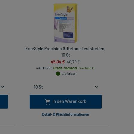
FreeStyle Precision ß-Ketone Teststreifen,
10 St
45,04 €
46,78 €
inkl. MwSt.
Gratis-Versand
innerhalb D.
Lieferbar
In den Warenkorb
Detail- & Pflichtinformationen