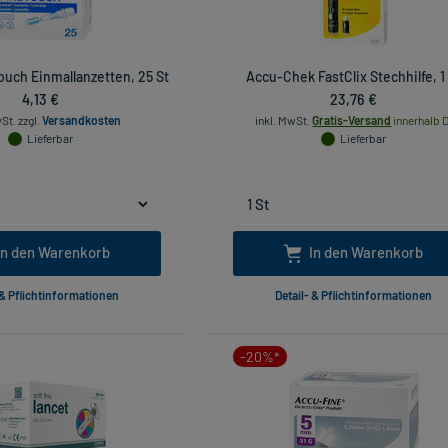
uch Einmallanzetten, 25 St
Accu-Chek FastClix Stechhilfe, 1
4,13 €
23,76 €
wSt.
zzgl.
Versandkosten
inkl. MwSt.
Gratis-Versand
innerhalb D
Lieferbar
Lieferbar
In den Warenkorb
In den Warenkorb
 & Pflichtinformationen
Detail- & Pflichtinformationen
-20%*