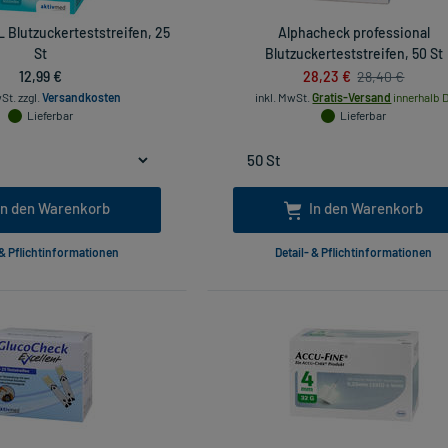
 Blutzuckerteststreifen, 25
Alphacheck professional
St
Blutzuckerteststreifen, 50 St
12,99 €
28,23 €
28,40 €
wSt.
zzgl.
Versandkosten
inkl. MwSt.
Gratis-Versand
innerhalb D
Lieferbar
Lieferbar
In den Warenkorb
In den Warenkorb
 & Pflichtinformationen
Detail- & Pflichtinformationen