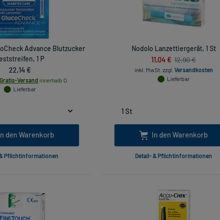
oCheck Advance Blutzucker
Nodolo Lanzettiergerät, 1 St
eststreifen, 1 P
11,04 €
12,90 €
22,14 €
inkl. MwSt.
zzgl.
Versandkosten
Lieferbar
Gratis-Versand
innerhalb D.
Lieferbar
In den Warenkorb
In den Warenkorb
 & Pflichtinformationen
Detail- & Pflichtinformationen