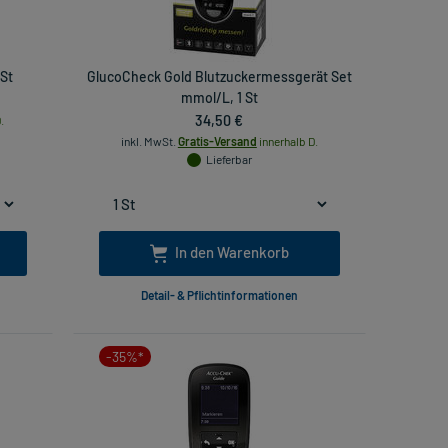
 St
GlucoCheck Gold Blutzuckermessgerät Set
mmol/L, 1 St
34,50 €
.
inkl. MwSt.
Gratis-Versand
innerhalb D.
Lieferbar
In den Warenkorb
Detail- & Pflichtinformationen
-35%*