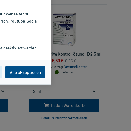
 auf Webseiten zu
irion, Youtube-Social
t deaktiviert werden.
Accu Chek Aviva Kontrolllösung, 1X2.5 ml
5,59 €
6,06 €
inkl. MwSt.
zzgl.
Versandkosten
Alle akzeptieren
Lieferbar
.
In den Warenkorb
Detail- & Pflichtinformationen