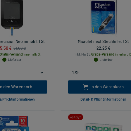
recision Neo mmol/l, 1 St
Microlet next Stechhilfe, 1 St
5,50 €
22,23 €
51,09 €
Gratis-Versand
innerhalb D.
inkl. MwSt.
Gratis-Versand
innerhalb D
Lieferbar
Lieferbar
In den Warenkorb
In den Warenkorb
 & Pflichtinformationen
Detail- & Pflichtinformationen
-14%*