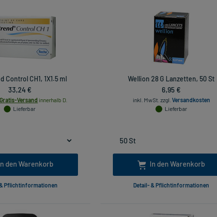
 Control CH1, 1X1.5 ml
Wellion 28 G Lanzetten, 50 St
33,24 €
6,95 €
Gratis-Versand
innerhalb D.
inkl. MwSt.
zzgl.
Versandkosten
Lieferbar
Lieferbar
In den Warenkorb
In den Warenkorb
 & Pflichtinformationen
Detail- & Pflichtinformationen