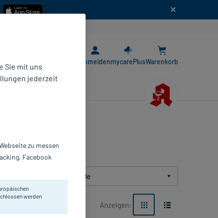
n
E-Rezept App
Anmelden
mycarePlus
Warenkorb
 Sie mit uns
llungen jederzeit
r Webseite zu messen
Tracking, Facebook
Packungsgröße
uropäischen
eschlossen werden
Anzeigen: