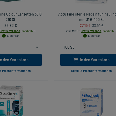
Fine Colour Lanzetten 30 G,
Accu Fine sterile Nadeln für Insulin
210 St
mm 31 G, 100 St
22,83 €
27,19 €
33,99 €
Gratis-Versand
innerhalb D.
inkl. MwSt.
Gratis-Versand
innerhalb D
Lieferbar
Lieferbar
In den Warenkorb
In den Warenkorb
 & Pflichtinformationen
Detail- & Pflichtinformationen