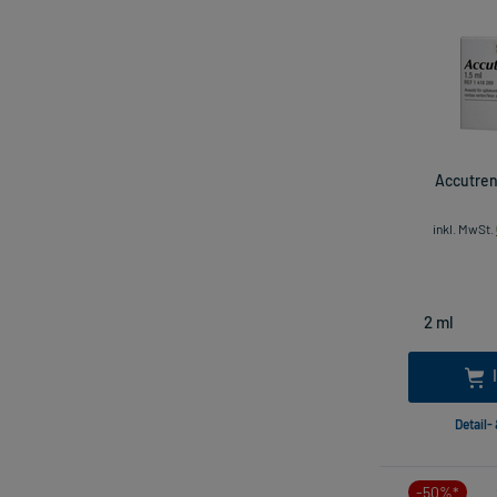
Accutrend
inkl. MwSt.
Detail-
-50%*