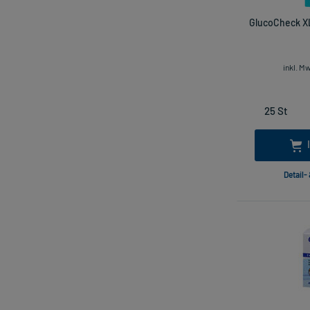
GlucoCheck XL
inkl. M
Detail-