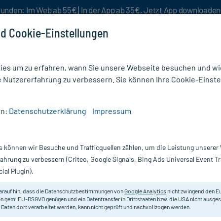
unden: Im Web ab 55€ | In der App ab 35€. Jetzt App downloade
d Cookie-Einstellungen
es um zu erfahren, wann Sie unsere Webseite besuchen und wie
e Nutzererfahrung zu verbessern. Sie können Ihre Cookie-Einste
nlösen
Rezeptur
Aktion %
en:
Datenschutzerklärung
Impressum
s können wir Besuche und Trafficquellen zählen, um die Leistung unsere
zur Blutzuckermessung
fahrung zu verbessern (Criteo, Google Signals, Bing Ads Universal Event 
ial Plugin).
Darreichung
arauf hin, dass die Datenschutzbestimmungen von
Google Analytics
nicht zwingend den E
n gem. EU-DSGVO genügen und ein Datentransfer in Drittstaaten bzw. die USA nicht ausg
vanz absteigend
Produkte pro Seite:
24
 Daten dort verarbeitet werden, kann nicht geprüft und nachvollzogen werden.