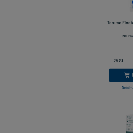
Terumo Fineto
inkl. M
Detail-