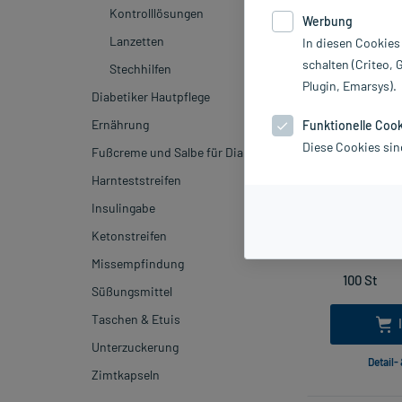
Kontrolllösungen
Werbung
Lanzetten
In diesen Cookies
schalten (Criteo, 
Stechhilfen
Plugin, Emarsys).
Diabetiker Hautpflege
Ernährung
Funktionelle Coo
Diese Cookies sin
Fußcreme und Salbe für Diabetiker
Accu Fine ster
Harnteststreifen
m
3
Insulingabe
inkl. MwSt.
Ketonstreifen
Missempfindung
Süßungsmittel
Taschen & Etuis
Unterzuckerung
Detail-
Zimtkapseln