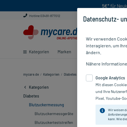
5€*
für Neuk
Hotline 03491-877012
Datenschutz- un
Wir verwenden Cooki
interagieren, um Ihr
Kategorien
Marken
Ratgeber
E-Rezept ei
ändern.
Nähere Information
mycare.de
/
Kategorien
/
Diabetes
/
Blutzuckermessung (124)
Google Analytics
Mit diesen Cookie
Hilfsmittel 
Kategorien
und Ihre Nutzerer
Diabetes
Pixel, Youtube-Soc
Marke
Blutzuckermessung
Wir weisen d
Blutzuckermessgeräte
Anforderunge
Sortieren
Rele
kann. Wie die
Blutzuckerteststreifen