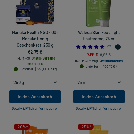
Manuka Health MGO 400+
Weleda Skin Food light
Manuka Honig
Hautcreme, 75 ml
Geschenkset, 250 g
5.0
9
*
62,75 €
7,96 €
9,95 €
inkl. MwSt.
Gratis-Versand
inkl. MwSt.
zzgl.
Versandkosten
innerhalb D.
Lieferbar
106,13 € / l
Lieferbar
251,00 € / kg
In den Warenkorb
In den Warenkorb
Detail- & Pflichtinformationen
Detail- & Pflichtinformationen
-20%*
-25%*