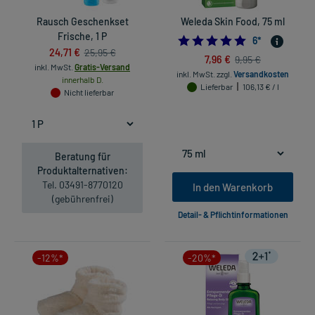
Rausch Geschenkset
Weleda Skin Food, 75 ml
Frische, 1 P
5.0
6
*
24,71 €
25,95 €
7,96 €
9,95 €
inkl. MwSt.
Gratis-Versand
inkl. MwSt.
zzgl.
Versandkosten
innerhalb D.
Lieferbar
106,13 € / l
Nicht lieferbar
Beratung für
Produktalternativen:
Tel. 03491-8770120
In den Warenkorb
(gebührenfrei)
Detail- & Pflichtinformationen
-12%*
-20%*