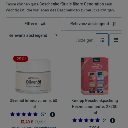
Tasse können gute
Geschenke für die ältere Generation
sein.
Wichtig ist, die Vorlieben des Beschenkten zu berücksichtigen.
Filtern
Relevanz absteigend
Relevanz absteigend
Anzeigen:
-25%*
Olivenöl Intensivcreme, 50
Kneipp Geschenkpackung
ml
Herzensmomente, 2X200
ml
4.783783783783784
37
*
5.0
3
*
13,49 €
17,99 €
7,99 €
inkl. MwSt.
zzgl.
Versandkosten