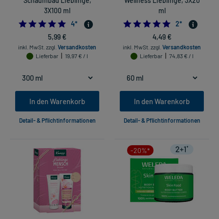
Schaumbad Lieblinge,
Wellness Lieblinge, 3X20
3X100 ml
ml
5.0
5.0
4
*
2
*
5,99 €
4,49 €
inkl. MwSt.
zzgl.
Versandkosten
inkl. MwSt.
zzgl.
Versandkosten
Lieferbar
19,97 € / l
Lieferbar
74,83 € / l
In den Warenkorb
In den Warenkorb
Detail- & Pflichtinformationen
Detail- & Pflichtinformationen
-20%*