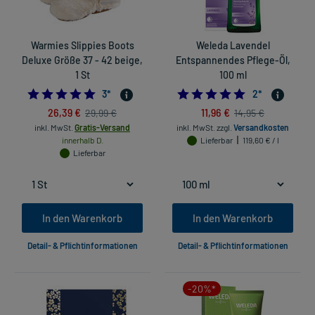
Warmies Slippies Boots
Weleda Lavendel
Deluxe Größe 37 - 42 beige,
Entspannendes Pflege-Öl,
1 St
100 ml
5.0
5.0
3
*
2
*
26,39 €
11,96 €
29,99 €
14,95 €
inkl. MwSt.
Gratis-Versand
inkl. MwSt.
zzgl.
Versandkosten
innerhalb D.
Lieferbar
119,60 € / l
Lieferbar
In den Warenkorb
In den Warenkorb
Detail- & Pflichtinformationen
Detail- & Pflichtinformationen
-20%*