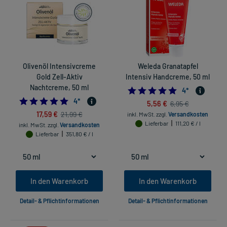
Olivenöl Intensivcreme
Weleda Granatapfel
Gold Zell-Aktiv
Intensiv Handcreme, 50 ml
Nachtcreme, 50 ml
5.0
4
*
4.75
4
*
5,56 €
6,95 €
17,59 €
21,99 €
inkl. MwSt.
zzgl.
Versandkosten
Lieferbar
111,20 € / l
inkl. MwSt.
zzgl.
Versandkosten
Lieferbar
351,80 € / l
In den Warenkorb
In den Warenkorb
Detail- & Pflichtinformationen
Detail- & Pflichtinformationen