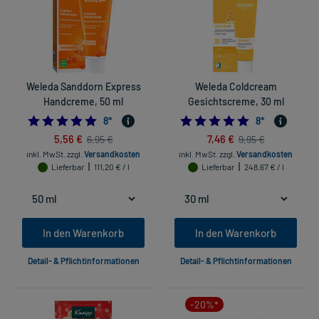
Weleda Sanddorn Express
Weleda Coldcream
Handcreme, 50 ml
Gesichtscreme, 30 ml
5.0
5.0
8
*
8
*
5,56 €
7,46 €
6,95 €
9,95 €
inkl. MwSt.
zzgl.
Versandkosten
inkl. MwSt.
zzgl.
Versandkosten
Lieferbar
111,20 € / l
Lieferbar
248,67 € / l
In den Warenkorb
In den Warenkorb
Detail- & Pflichtinformationen
Detail- & Pflichtinformationen
-20%*