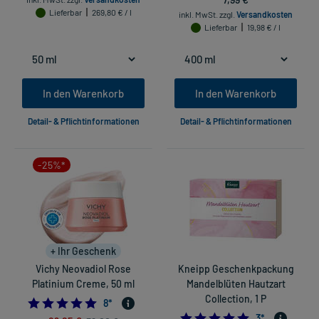
Lieferbar
269,80 € / l
inkl. MwSt.
zzgl.
Versandkosten
Lieferbar
19,98 € / l
In den Warenkorb
In den Warenkorb
Detail- & Pflichtinformationen
Detail- & Pflichtinformationen
-25%*
+ Ihr Geschenk
Vichy Neovadiol Rose
Kneipp Geschenkpackung
Platinium Creme, 50 ml
Mandelblüten Hautzart
Collection, 1 P
4.75
8
*
5.0
3
*