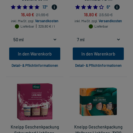
5.0
4.0
13
*
6
*
16,49 €
18,80 €
21,99 €
23,50 €
inkl. MwSt.
zzgl.
Versandkosten
inkl. MwSt.
zzgl.
Versandkosten
Lieferbar
329,80 € / l
Lieferbar
In den Warenkorb
In den Warenkorb
Detail- & Pflichtinformationen
Detail- & Pflichtinformationen
Kneipp Geschenkpackung
Kneipp Geschenkpackung