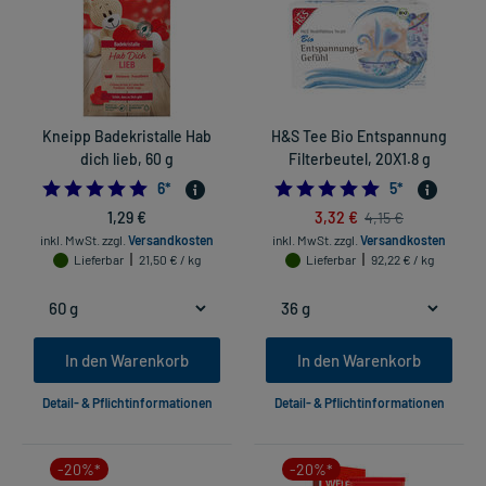
Kneipp Badekristalle Hab
H&S Tee Bio Entspannung
dich lieb, 60 g
Filterbeutel, 20X1.8 g
4.833333333333333
4.8
6
*
5
*
1,29 €
3,32 €
4,15 €
inkl. MwSt.
zzgl.
Versandkosten
inkl. MwSt.
zzgl.
Versandkosten
Lieferbar
21,50 € / kg
Lieferbar
92,22 € / kg
In den Warenkorb
In den Warenkorb
Detail- & Pflichtinformationen
Detail- & Pflichtinformationen
-20%*
-20%*