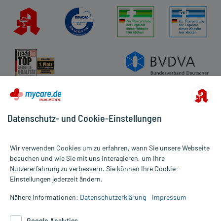
Datenschutz- und Cookie-Einstellungen
Wir verwenden Cookies um zu erfahren, wann Sie unsere Webseite
besuchen und wie Sie mit uns interagieren, um Ihre
Nutzererfahrung zu verbessern. Sie können Ihre Cookie-
Alle Preise gelten inkl. MwSt., ggf. zzgl. Versandkosten
Einstellungen jederzeit ändern.
Informationen auf dieser Website werden ausschließlich für
informative Zwecke zur Verfügung gestellt. Sie ersetzen keinesfalls
Nähere Informationen:
Datenschutzerklärung
Impressum
die Untersuchung und Behandlung durch einen Arzt. Bitte
beachten Sie, dass hierdurch weder Diagnosen gestellt noch
Google Analytics