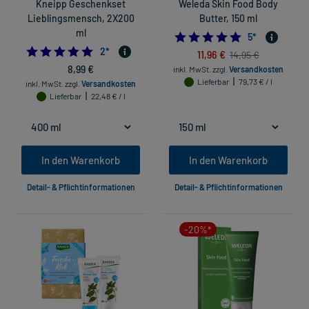
Kneipp Geschenkset
Weleda Skin Food Body
Lieblingsmensch, 2X200
Butter, 150 ml
ml
5.0
5
*
5.0
2
*
11,96 €
14,95 €
8,99 €
inkl. MwSt.
zzgl.
Versandkosten
Lieferbar
79,73 € / l
inkl. MwSt.
zzgl.
Versandkosten
Lieferbar
22,48 € / l
In den Warenkorb
In den Warenkorb
Detail- & Pflichtinformationen
Detail- & Pflichtinformationen
-20%*