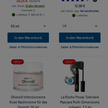
29,25 €
39,00 €
12,99 €
inkl. MwSt.
Gratis-Versand
innerhalb D.
inkl. MwSt.
zzgl.
Versandkosten
Lieferbar
585,00 € / l
Lieferbar
In den Warenkorb
In den Warenkorb
Detail- & Pflichtinformationen
Detail- & Pflichtinformationen
-25%*
-20%*
Olivenöl Intensivcreme
La Roche Posay Toleriane
Rosé Nachtcreme für das
Mascara Multi-Dimensions
Gesicht, 50 ml
schwarz, 7.2 ml