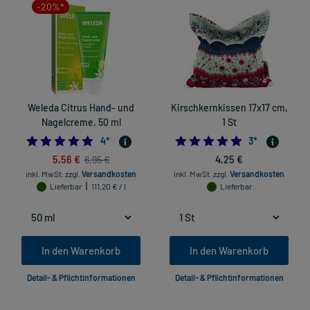
-20%*
Weleda Citrus Hand- und
Kirschkernkissen 17x17 cm,
Nagelcreme, 50 ml
1 St
4.75
5.0
4
*
3
*
5,56 €
4,25 €
6,95 €
inkl. MwSt.
zzgl.
Versandkosten
inkl. MwSt.
zzgl.
Versandkosten
Lieferbar
111,20 € / l
Lieferbar
In den Warenkorb
In den Warenkorb
Detail- & Pflichtinformationen
Detail- & Pflichtinformationen