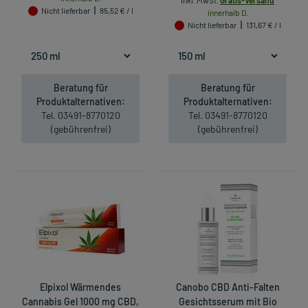
inkl. MwSt.
Gratis-Versand
Nicht lieferbar
85,52 € / l
innerhalb D.
Nicht lieferbar
131,67 € / l
Beratung für
Beratung für
Produktalternativen:
Produktalternativen:
Tel. 03491-8770120
Tel. 03491-8770120
(gebührenfrei)
(gebührenfrei)
Elpixol Wärmendes
Canobo CBD Anti-Falten
Cannabis Gel 1000 mg CBD,
Gesichtsserum mit Bio