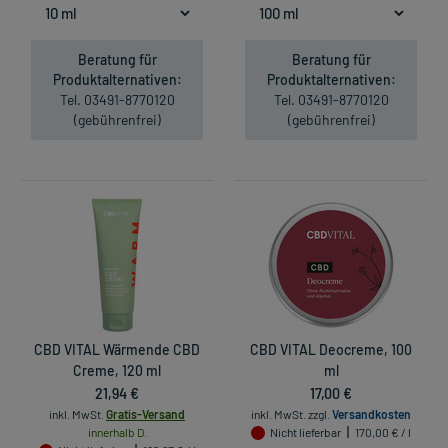
Beratung für
Beratung für
Produktalternativen:
Produktalternativen:
Tel. 03491-8770120
Tel. 03491-8770120
(gebührenfrei)
(gebührenfrei)
CBD VITAL Wärmende CBD
CBD VITAL Deocreme, 100
Creme, 120 ml
ml
21,94 €
17,00 €
inkl. MwSt.
Gratis-Versand
inkl. MwSt.
zzgl.
Versandkosten
innerhalb D.
Nicht lieferbar
170,00 € / l