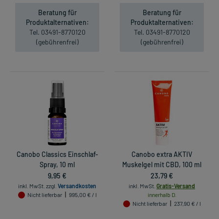
Beratung für
Beratung für
Produktalternativen:
Produktalternativen:
Tel. 03491-8770120
Tel. 03491-8770120
(gebührenfrei)
(gebührenfrei)
Canobo Classics Einschlaf-
Canobo extra AKTIV
Spray, 10 ml
Muskelgel mit CBD, 100 ml
9,95 €
23,79 €
inkl. MwSt.
zzgl.
Versandkosten
inkl. MwSt.
Gratis-Versand
Nicht lieferbar
995,00 € / l
innerhalb D.
Nicht lieferbar
237,90 € / l