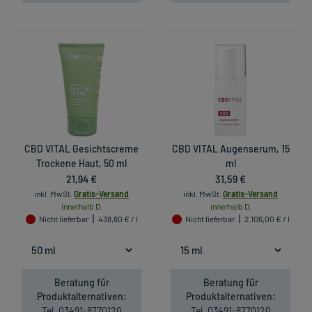
CBD VITAL Gesichtscreme
CBD VITAL Augenserum, 15
Trockene Haut, 50 ml
ml
21,94 €
31,59 €
inkl. MwSt.
Gratis-Versand
inkl. MwSt.
Gratis-Versand
innerhalb D.
innerhalb D.
Nicht lieferbar
438,80 € / l
Nicht lieferbar
2.106,00 € / l
Beratung für
Beratung für
Produktalternativen:
Produktalternativen:
Tel. 03491-8770120
Tel. 03491-8770120