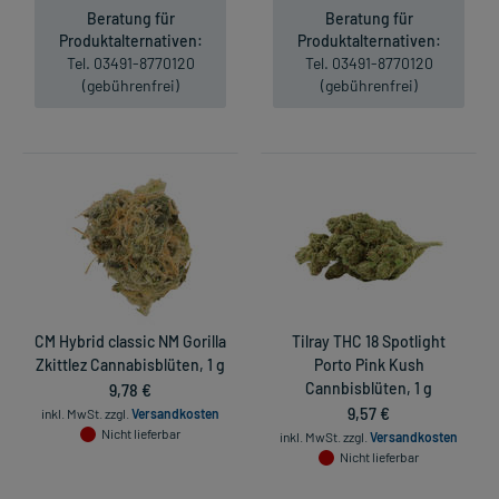
Beratung für
Beratung für
Produktalternativen:
Produktalternativen:
Tel. 03491-8770120
Tel. 03491-8770120
(gebührenfrei)
(gebührenfrei)
CM Hybrid classic NM Gorilla
Tilray THC 18 Spotlight
Zkittlez Cannabisblüten, 1 g
Porto Pink Kush
9,78 €
Cannbisblüten, 1 g
9,57 €
inkl. MwSt.
zzgl.
Versandkosten
Nicht lieferbar
inkl. MwSt.
zzgl.
Versandkosten
Nicht lieferbar