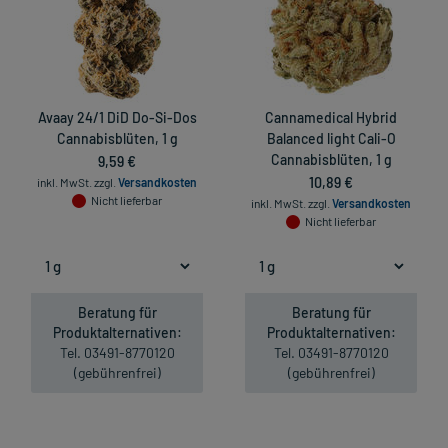
Avaay 24/1 DiD Do-Si-Dos
Cannamedical Hybrid
Cannabisblüten, 1 g
Balanced light Cali-O
9,59 €
Cannabisblüten, 1 g
10,89 €
inkl. MwSt.
zzgl.
Versandkosten
Nicht lieferbar
inkl. MwSt.
zzgl.
Versandkosten
Nicht lieferbar
Beratung für
Beratung für
Produktalternativen:
Produktalternativen:
Tel. 03491-8770120
Tel. 03491-8770120
(gebührenfrei)
(gebührenfrei)