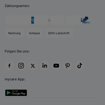
Apotheken Kompetenz
Hausapotheken-Check
Zahlungsarten:
Newsletter
Historie
Individuelle Blister
Presse & Media
Arzneimittelinformationen
Karriere
Hilfsmittelbox
Engagement
Direktabrechnung PKV
Rechnung
Vorkasse
SEPA-Lastschrift
Partner
Apotheke vor Ort
Kundenbewertungen
Folgen Sie uns:
AGB
Impressum
Datenschutz
Cookie-Einstellungen
mycare App:
Rückgabe/Widerruf
Barrierefreiheitserklärung