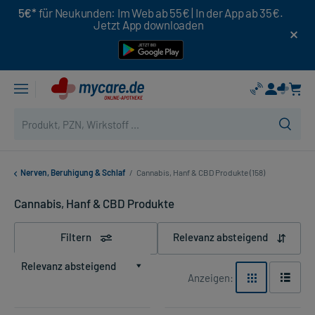
5€*
für Neukunden: Im Web ab 55€ | In der App ab 35€.
Jetzt App downloaden
Nerven, Beruhigung & Schlaf
/
Cannabis, Hanf & CBD Produkte (158)
Cannabis, Hanf & CBD Produkte
Filtern
Relevanz absteigend
Relevanz absteigend
Anzeigen: