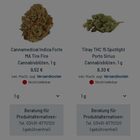
Cannamedical Indica Forte
Tilray THC 15 Spotlight
MA Tire Fire
Porto Sirius
Cannabisblüten, 1 g
Cannabisblüten, 1 g
9,52 €
8,30 €
inkl. MwSt.
zzgl.
Versandkosten
inkl. MwSt.
zzgl.
Versandkosten
Nicht lieferbar
Nicht lieferbar
Beratung für
Beratung für
Produktalternativen:
Produktalternativen:
Tel. 03491-8770120
Tel. 03491-8770120
(gebührenfrei)
(gebührenfrei)