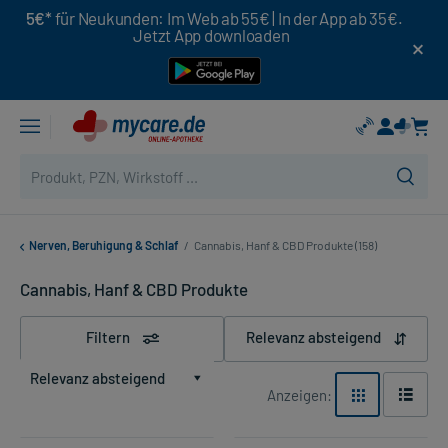
5€*
für Neukunden: Im Web ab 55€ | In der App ab 35€.
Jetzt App downloaden
Nerven, Beruhigung & Schlaf
/
Cannabis, Hanf & CBD Produkte (158)
Cannabis, Hanf & CBD Produkte
Filtern
Relevanz absteigend
Relevanz absteigend
Anzeigen: