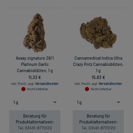
Avaay signature 28/1
Cannamedical Indica Ultra
Platinum Garlic
Crazy Rntz Cannabisblüten,
Cannabisblüten, 1 g
1 g
11,33 €
15,83 €
inkl. MwSt.
zzgl.
Versandkosten
inkl. MwSt.
zzgl.
Versandkosten
Nicht lieferbar
Nicht lieferbar
Beratung für
Beratung für
Produktalternativen:
Produktalternativen:
Tel. 03491-8770120
Tel. 03491-8770120