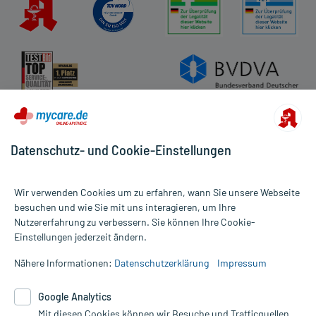
Datenschutz- und Cookie-Einstellungen
Wir verwenden Cookies um zu erfahren, wann Sie unsere Webseite
besuchen und wie Sie mit uns interagieren, um Ihre
Nutzererfahrung zu verbessern. Sie können Ihre Cookie-
Alle Preise gelten inkl. MwSt., ggf. zzgl. Versandkosten
Einstellungen jederzeit ändern.
Informationen auf dieser Website werden ausschließlich für
informative Zwecke zur Verfügung gestellt. Sie ersetzen keinesfalls
Nähere Informationen:
Datenschutzerklärung
Impressum
die Untersuchung und Behandlung durch einen Arzt. Bitte
beachten Sie, dass hierdurch weder Diagnosen gestellt noch
Google Analytics
Therapien eingeleitet werden können. | Diese Webseite benutzt
Mit diesen Cookies können wir Besuche und Trafficquellen
Google Analytics. Lesen Sie bitte dazu die wichtigen Hinweise in