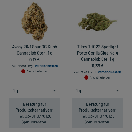
Avaay 26/1 Sour OG Kush
Tilray THC22 Spotlight
Cannabisblüten, 1 g
Porto Gorilla Glue No.4
9,17 €
Cannabisblüte, 1 g
11,35 €
inkl. MwSt.
zzgl.
Versandkosten
Nicht lieferbar
inkl. MwSt.
zzgl.
Versandkosten
Nicht lieferbar
Beratung für
Beratung für
Produktalternativen:
Produktalternativen:
Tel. 03491-8770120
Tel. 03491-8770120
(gebührenfrei)
(gebührenfrei)