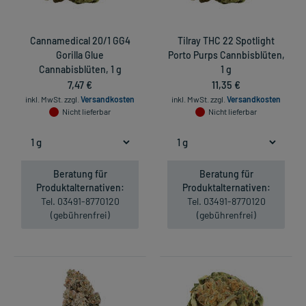
Cannamedical 20/1 GG4
Tilray THC 22 Spotlight
Gorilla Glue
Porto Purps Cannbisblüten,
Cannabisblüten, 1 g
1 g
7,47 €
11,35 €
inkl. MwSt.
zzgl.
Versandkosten
inkl. MwSt.
zzgl.
Versandkosten
Nicht lieferbar
Nicht lieferbar
Beratung für
Beratung für
Produktalternativen:
Produktalternativen:
Tel. 03491-8770120
Tel. 03491-8770120
(gebührenfrei)
(gebührenfrei)