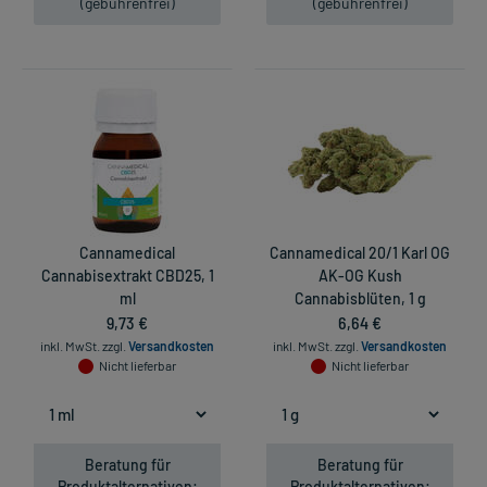
(gebührenfrei)
(gebührenfrei)
Cannamedical
Cannamedical 20/1 Karl OG
Cannabisextrakt CBD25, 1
AK-OG Kush
ml
Cannabisblüten, 1 g
9,73 €
6,64 €
inkl. MwSt.
zzgl.
Versandkosten
inkl. MwSt.
zzgl.
Versandkosten
Nicht lieferbar
Nicht lieferbar
Beratung für
Beratung für
Produktalternativen:
Produktalternativen: