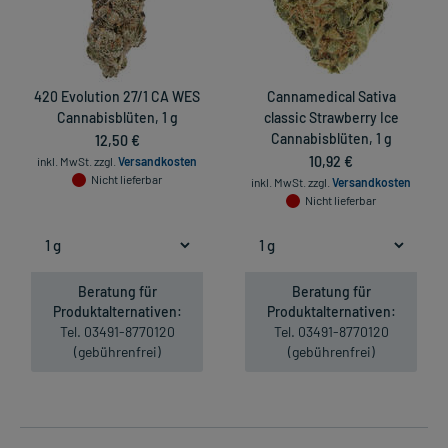
420 Evolution 27/1 CA WES
Cannamedical Sativa
Cannabisblüten, 1 g
classic Strawberry Ice
12,50 €
Cannabisblüten, 1 g
10,92 €
inkl. MwSt.
zzgl.
Versandkosten
Nicht lieferbar
inkl. MwSt.
zzgl.
Versandkosten
Nicht lieferbar
Beratung für
Beratung für
Produktalternativen:
Produktalternativen:
Tel. 03491-8770120
Tel. 03491-8770120
(gebührenfrei)
(gebührenfrei)