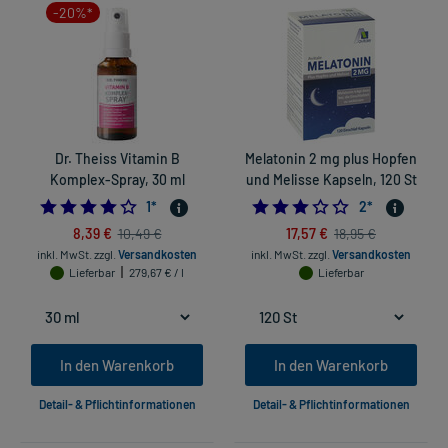
-20%*
Dr. Theiss Vitamin B
Melatonin 2 mg plus Hopfen
Komplex-Spray, 30 ml
und Melisse Kapseln, 120 St
4.0
3.0
1
*
2
*
8,39 €
17,57 €
10,49 €
18,95 €
inkl. MwSt.
zzgl.
Versandkosten
inkl. MwSt.
zzgl.
Versandkosten
Lieferbar
279,67 € / l
Lieferbar
In den Warenkorb
In den Warenkorb
Detail- & Pflichtinformationen
Detail- & Pflichtinformationen