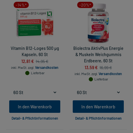
-14%*
-20%*
Vitamin B12-Loges 500 µg
Biolectra AktivPlus Energie
Kapseln, 60 St
& Muskeln Weichgummis
12,81 €
Erdbeere, 60 St
14,95 €
13,59 €
16,99 €
inkl. MwSt.
zzgl.
Versandkosten
Lieferbar
inkl. MwSt.
zzgl.
Versandkosten
Lieferbar
In den Warenkorb
In den Warenkorb
Detail- & Pflichtinformationen
Detail- & Pflichtinformationen