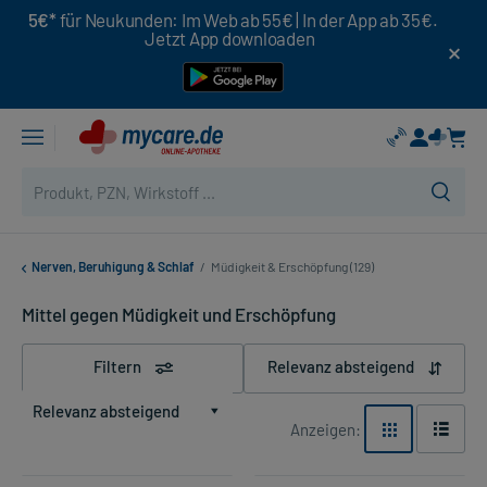
5€*
für Neukunden: Im Web ab 55€ | In der App ab 35€.
Jetzt App downloaden
Nerven, Beruhigung & Schlaf
/
Müdigkeit & Erschöpfung (129)
Mittel gegen Müdigkeit und Erschöpfung
Filtern
Relevanz absteigend
Relevanz absteigend
Anzeigen: