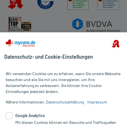
Datenschutz- und Cookie-Einstellungen
Wir verwenden Cookies um zu erfahren, wann Sie unsere Webseite
besuchen und wie Sie mit uns interagieren, um Ihre
Nutzererfahrung zu verbessern. Sie können Ihre Cookie-
Alle Preise gelten inkl. MwSt., ggf. zzgl. Versandkosten
Einstellungen jederzeit ändern.
Informationen auf dieser Website werden ausschließlich für
informative Zwecke zur Verfügung gestellt. Sie ersetzen keinesfalls
Nähere Informationen:
Datenschutzerklärung
Impressum
die Untersuchung und Behandlung durch einen Arzt. Bitte
beachten Sie, dass hierdurch weder Diagnosen gestellt noch
Google Analytics
Therapien eingeleitet werden können. | Diese Webseite benutzt
Mit diesen Cookies können wir Besuche und Trafficquellen
Google Analytics. Lesen Sie bitte dazu die wichtigen Hinweise in