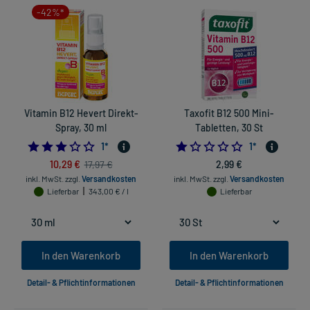
-42%*
Vitamin B12 Hevert Direkt-
Taxofit B12 500 Mini-
Spray, 30 ml
Tabletten, 30 St
3.0
1.0
1
*
1
*
10,29 €
2,99 €
17,97 €
inkl. MwSt.
zzgl.
Versandkosten
inkl. MwSt.
zzgl.
Versandkosten
Lieferbar
343,00 € / l
Lieferbar
In den Warenkorb
In den Warenkorb
Detail- & Pflichtinformationen
Detail- & Pflichtinformationen