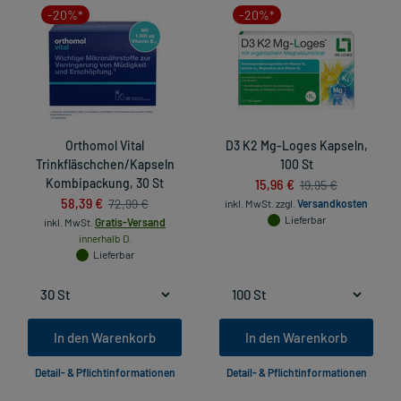
-20%*
-20%*
Orthomol Vital
D3 K2 Mg-Loges Kapseln,
Trinkfläschchen/Kapseln
100 St
Kombipackung, 30 St
15,96 €
19,95 €
58,39 €
72,99 €
inkl. MwSt.
zzgl.
Versandkosten
Lieferbar
inkl. MwSt.
Gratis-Versand
innerhalb D.
Lieferbar
In den Warenkorb
In den Warenkorb
Detail- & Pflichtinformationen
Detail- & Pflichtinformationen