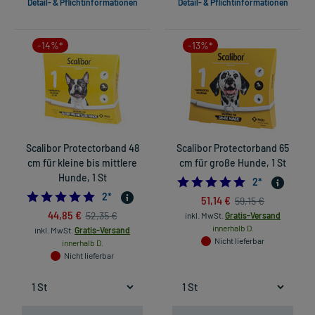
Detail- & Pflichtinformationen
Detail- & Pflichtinformationen
-14%*
-13%*
Scalibor Protectorband 48
Scalibor Protectorband 65
cm für kleine bis mittlere
cm für große Hunde, 1 St
Hunde, 1 St
5.0
2
*
5.0
2
*
51,14 €
59,15 €
44,85 €
52,35 €
inkl. MwSt.
Gratis-Versand
innerhalb D.
inkl. MwSt.
Gratis-Versand
Nicht lieferbar
innerhalb D.
Nicht lieferbar