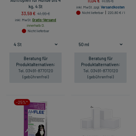
Auftropfen für Hunde bis 4
11,04 €
11,95 €
kg, 4 St
inkl. MwSt.
zzgl.
Versandkosten
33,59 €
Nicht lieferbar
220,80 € / l
41,99 €
inkl. MwSt.
Gratis-Versand
innerhalb D.
Nicht lieferbar
Beratung für
Beratung für
Produktalternativen:
Produktalternativen:
Tel. 03491-8770120
Tel. 03491-8770120
(gebührenfrei)
(gebührenfrei)
-25%*