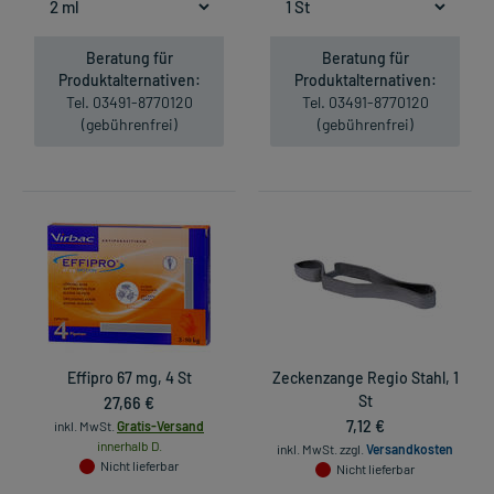
Beratung für
Beratung für
Produktalternativen:
Produktalternativen:
Tel. 03491-8770120
Tel. 03491-8770120
(gebührenfrei)
(gebührenfrei)
Effipro 67 mg, 4 St
Zeckenzange Regio Stahl, 1
27,66 €
St
7,12 €
inkl. MwSt.
Gratis-Versand
innerhalb D.
inkl. MwSt.
zzgl.
Versandkosten
Nicht lieferbar
Nicht lieferbar