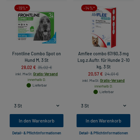
-19%*
-14%*
Frontline Combo Spot on
Amflee combo 67/60,3 mg
Hund M, 3 St
Lsg.z.Auftr. für Hunde 2-10
28,02 €
kg, 3 St
35,02 €
20,57 €
24,01 €
inkl. MwSt.
Gratis-Versand
innerhalb D.
inkl. MwSt.
Gratis-Versand
Lieferbar
innerhalb D.
Lieferbar
In den Warenkorb
In den Warenkorb
Detail- & Pflichtinformationen
Detail- & Pflichtinformationen