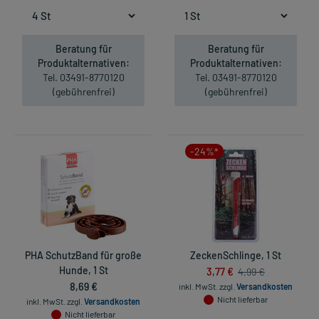
Beratung für
Beratung für
Produktalternativen:
Produktalternativen:
Tel. 03491-8770120
Tel. 03491-8770120
(gebührenfrei)
(gebührenfrei)
-24%*
PHA SchutzBand für große
ZeckenSchlinge, 1 St
Hunde, 1 St
3,77 €
4,99 €
8,69 €
inkl. MwSt.
zzgl.
Versandkosten
Nicht lieferbar
inkl. MwSt.
zzgl.
Versandkosten
Nicht lieferbar