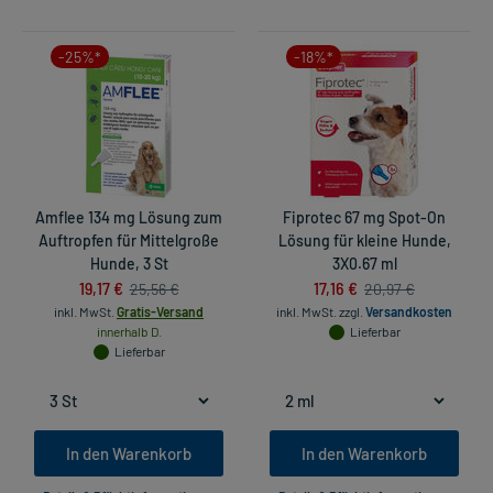
-25%*
-18%*
Amflee 134 mg Lösung zum
Fiprotec 67 mg Spot-On
Auftropfen für Mittelgroße
Lösung für kleine Hunde,
Hunde, 3 St
3X0.67 ml
19,17 €
17,16 €
25,56 €
20,97 €
inkl. MwSt.
Gratis-Versand
inkl. MwSt.
zzgl.
Versandkosten
innerhalb D.
Lieferbar
Lieferbar
In den Warenkorb
In den Warenkorb