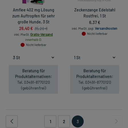
Amflee 402 mg Lösung
Zeckenzange Edelstahl
zum Auftropfen für sehr
Rostfrei, 1 St
große Hunde, 3 St
6,37 €
26,40 €
35,20 €
inkl. MwSt.
zzgl.
Versandkosten
Nicht lieferbar
inkl. MwSt.
Gratis-Versand
innerhalb D.
Nicht lieferbar
Beratung für
Beratung für
Produktalternativen:
Produktalternativen:
Tel. 03491-8770120
Tel. 03491-8770120
(gebührenfrei)
(gebührenfrei)
1
2
3