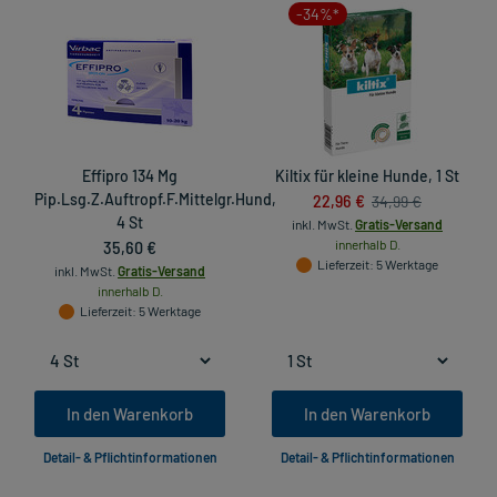
-34%*
Effipro 134 Mg
Kiltix für kleine Hunde, 1 St
Pip.Lsg.Z.Auftropf.F.Mittelgr.Hund,
22,96 €
34,99 €
4 St
inkl. MwSt.
Gratis-Versand
35,60 €
innerhalb D.
Lieferzeit
: 5 Werktage
inkl. MwSt.
Gratis-Versand
innerhalb D.
Lieferzeit
: 5 Werktage
In den Warenkorb
In den Warenkorb
Detail- & Pflichtinformationen
Detail- & Pflichtinformationen