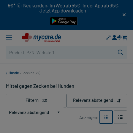
5€*
für Neukunden: Im Web ab 55€ | In der App ab 35€.
Jetzt App downloaden
Hunde
/
Zecken (72)
Mittel gegen Zecken bei Hunden
Filtern
Relevanz absteigend
Relevanz absteigend
Anzeigen: