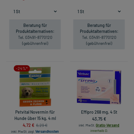
Beratung für
Beratung für
Produktalternativen:
Produktalternativen:
Tel. 03491-8770120
Tel. 03491-8770120
(gebührenfrei)
(gebührenfrei)
-24%*
Petvital Novermin für
Effipro 268 mg, 4 St
Hunde über 15 kg, 4 ml
43,75 €
4,72 €
6,29 €
inkl. MwSt.
Gratis-Versand
innerhalb D.
inkl. MwSt.
zzgl.
Versandkosten