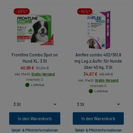
-20%*
-14%*
Frontline Combo Spot on
Amflee combo 402/361,8
Hund XL, 3 St
mg Lsg.z.Auftr. für Hunde
40,99 €
über 40 kg, 3 St
51,24 €
34,67 €
40,46 €
inkl. MwSt.
Gratis-Versand
innerhalb D.
inkl. MwSt.
Gratis-Versand
Lieferbar
innerhalb D.
Lieferbar
In den Warenkorb
In den Warenkorb
Detail- & Pflichtinformationen
Detail- & Pflichtinformationen