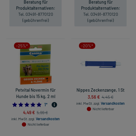
Beratung für
Beratung für
Produktalternativen:
Produktalternativen:
Tel. 03491-8770120
Tel. 03491-8770120
(gebührenfrei)
(gebührenfrei)
-25%*
-20%*
Petvital Novermin für
Nippes Zeckenzange, 1 St
Hunde bis 15 kg, 2 ml
3,56 €
4,45 €
inkl. MwSt.
zzgl.
Versandkosten
5.0
1
*
Nicht lieferbar
4,49 €
5,99 €
inkl. MwSt.
zzgl.
Versandkosten
Nicht lieferbar