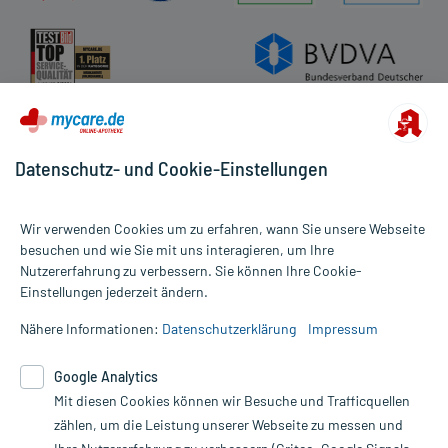
Datenschutz- und Cookie-Einstellungen
Wir verwenden Cookies um zu erfahren, wann Sie unsere Webseite
besuchen und wie Sie mit uns interagieren, um Ihre
Nutzererfahrung zu verbessern. Sie können Ihre Cookie-
Alle Preise gelten inkl. MwSt., ggf. zzgl. Versandkosten
Einstellungen jederzeit ändern.
Informationen auf dieser Website werden ausschließlich für
informative Zwecke zur Verfügung gestellt. Sie ersetzen keinesfalls
Nähere Informationen:
Datenschutzerklärung
Impressum
die Untersuchung und Behandlung durch einen Arzt. Bitte
beachten Sie, dass hierdurch weder Diagnosen gestellt noch
Google Analytics
Therapien eingeleitet werden können. | Diese Webseite benutzt
Mit diesen Cookies können wir Besuche und Trafficquellen
Google Analytics. Lesen Sie bitte dazu die wichtigen Hinweise in
unserer Datenschutzerklärung. Für den Widerruf einer Bestellung
zählen, um die Leistung unserer Webseite zu messen und
nutzen Sie das Formular: