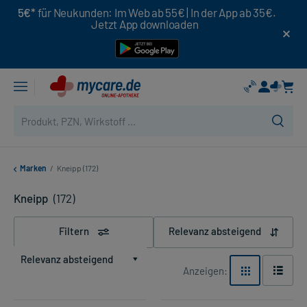
5€*
für Neukunden: Im Web ab 55€ | In der App ab 35€.
Jetzt App downloaden
Marken
/
Kneipp (172)
Kneipp
(172)
Filtern
Relevanz absteigend
Relevanz absteigend
Anzeigen: