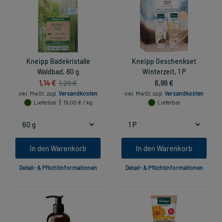
Kneipp Badekristalle
Kneipp Geschenkset
Waldbad, 60 g
Winterzeit, 1 P
1,14 €
8,99 €
1,29 €
inkl. MwSt.
zzgl.
Versandkosten
inkl. MwSt.
zzgl.
Versandkosten
Lieferbar
19,00 € / kg
Lieferbar
In den Warenkorb
In den Warenkorb
Detail- & Pflichtinformationen
Detail- & Pflichtinformationen