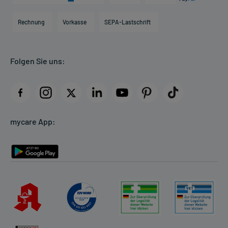
Karriere
Hilfsmittelbox
Engagement
Direktabrechnung PKV
Rechnung
Vorkasse
SEPA-Lastschrift
Partner
Apotheke vor Ort
Kundenbewertungen
Folgen Sie uns:
AGB
Impressum
Datenschutz
Cookie-Einstellungen
mycare App:
Rückgabe/Widerruf
Barrierefreiheitserklärung