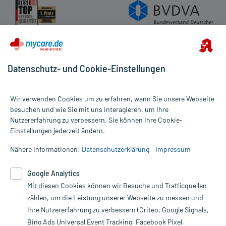
Datenschutz- und Cookie-Einstellungen
Wir verwenden Cookies um zu erfahren, wann Sie unsere Webseite
besuchen und wie Sie mit uns interagieren, um Ihre
Nutzererfahrung zu verbessern. Sie können Ihre Cookie-
Alle Preise gelten inkl. MwSt., ggf. zzgl. Versandkosten
Einstellungen jederzeit ändern.
Informationen auf dieser Website werden ausschließlich für
informative Zwecke zur Verfügung gestellt. Sie ersetzen keinesfalls
Nähere Informationen:
Datenschutzerklärung
Impressum
die Untersuchung und Behandlung durch einen Arzt. Bitte
beachten Sie, dass hierdurch weder Diagnosen gestellt noch
Google Analytics
Therapien eingeleitet werden können. | Diese Webseite benutzt
Mit diesen Cookies können wir Besuche und Trafficquellen
Google Analytics. Lesen Sie bitte dazu die wichtigen Hinweise in
unserer Datenschutzerklärung. Für den Widerruf einer Bestellung
zählen, um die Leistung unserer Webseite zu messen und
nutzen Sie das Formular:
Ihre Nutzererfahrung zu verbessern (Criteo, Google Signals,
Bing Ads Universal Event Tracking, Facebook Pixel,