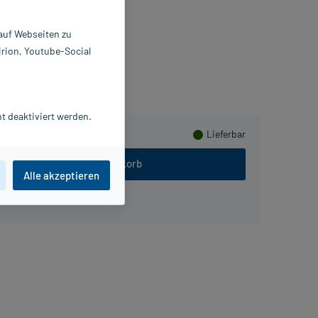
 St
1652489
 auf Webseiten zu
BENA GmbH
irion, Youtube-Social
ammeln
t deaktiviert werden.
Lieferbar
In den Warenkorb
Alle akzeptieren