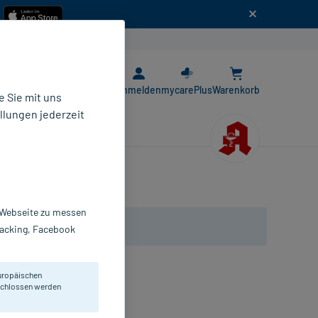
n
E-Rezept App
Anmelden
mycarePlus
Warenkorb
 Sie mit uns
llungen jederzeit
r Webseite zu messen
Tracking, Facebook
uropäischen
Wundauflagen.
eschlossen werden
inden