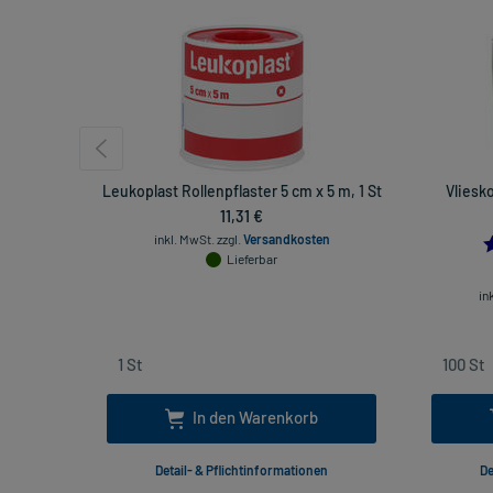
Leukoplast Rollenpflaster 5 cm x 5 m, 1 St
Vliesk
11,31 €
inkl. MwSt.
zzgl.
Versandkosten
Lieferbar
in
In den Warenkorb
Detail- & Pflichtinformationen
De