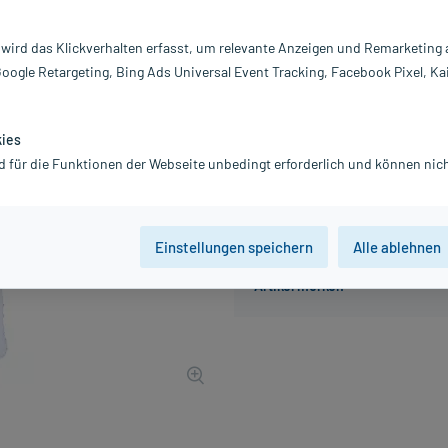
Inhalt:
20
PZN:
0
 wird das Klickverhalten erfasst, um relevante Anzeigen und Remarketing
Hersteller:
A
Google Retargeting, Bing Ads Universal Event Tracking, Facebook Pixel, Ka
18,56 €
186
PlusHerzen s
inkl. MwSt.
zzgl.
Versandkosten
kies
d für die Funktionen der Webseite unbedingt erforderlich und können nich
Einstellungen speichern
Alle ablehnen