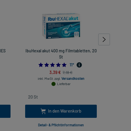
IES
IbuHexal akut 400 mg Filmtabletten, 20
Vlieskompr
St
4.909090909090909
11
*
3,39 €
7,18 €
inkl
inkl. MwSt.
zzgl.
Versandkosten
Lieferbar
In den Warenkorb
Detail- & Pflichtinformationen
Deta