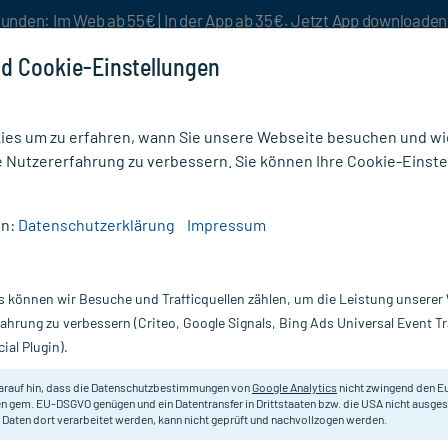
unden: Im Web ab 55€ | In der App ab 35€. Jetzt App downloade
d Cookie-Einstellungen
es um zu erfahren, wann Sie unsere Webseite besuchen und wie
e Nutzererfahrung zu verbessern. Sie können Ihre Cookie-Einste
nlösen
Rezeptur
Aktion %
en:
Datenschutzerklärung
Impressum
n
/
Elastische Fixierbinde
/
Abena CuriMed Mullbinden elastisch 8 cm x 4 m
s können wir Besuche und Trafficquellen zählen, um die Leistung unsere
Nur für kurze Zeit:
Gratis-Versand* ab 19€ Mindestbestellwert!
fahrung zu verbessern (Criteo, Google Signals, Bing Ads Universal Event 
ial Plugin).
stisch 8 cm x 4
arauf hin, dass die Datenschutzbestimmungen von
Google Analytics
nicht zwingend den E
Zur Fixierung von Verbänden und 
n gem. EU-DSGVO genügen und ein Datentransfer in Drittstaaten bzw. die USA nicht ausg
 Daten dort verarbeitet werden, kann nicht geprüft und nachvollzogen werden.
Darreichung:
B