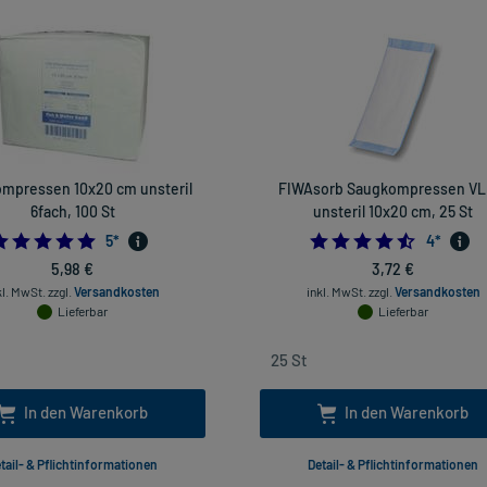
ompressen 10x20 cm unsteril
FIWAsorb Saugkompressen VL
6fach, 100 St
unsteril 10x20 cm, 25 St
5.0
4.5
5
*
4
*
5,98 €
3,72 €
kl. MwSt.
zzgl.
Versandkosten
inkl. MwSt.
zzgl.
Versandkosten
Lieferbar
Lieferbar
In den Warenkorb
In den Warenkorb
tail- & Pflichtinformationen
Detail- & Pflichtinformationen