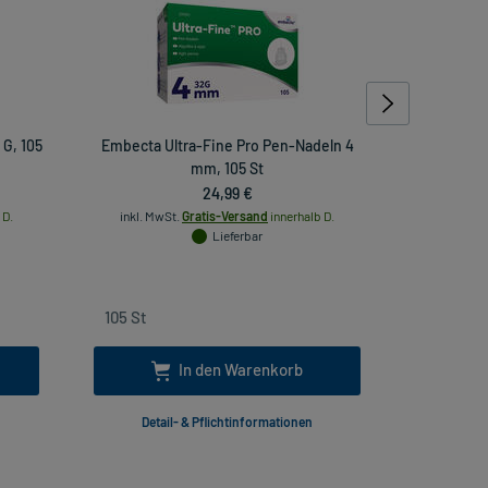
 G, 105
Embecta Ultra-Fine Pro Pen-Nadeln 4
BD Ultra-F
mm, 105 St
24,99 €
 D.
inkl. MwSt.
Gratis-Versand
innerhalb D.
inkl. Mw
Lieferbar
In den Warenkorb
Detail- & Pflichtinformationen
Deta