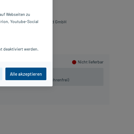
St
 auf Webseiten zu
2730263
irion, Youtube-Social
che Diagnostics Deutschland GmbH
mmeln
t deaktiviert werden.
Nicht lieferbar
Alle akzeptieren
 lieferbar.
iven:
Tel. 03491-8770120 (gebührenfrei)