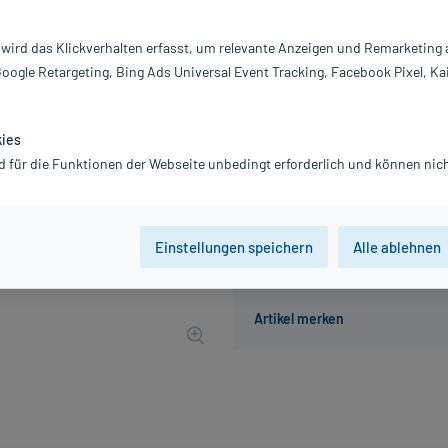
Inhalt:
5 
 wird das Klickverhalten erfasst, um relevante Anzeigen und Remarketing
PZN:
0
Google Retargeting, Bing Ads Universal Event Tracking, Facebook Pixel, Ka
Hersteller:
Ro
17,90 €
179
PlusHerzen sa
kies
inkl. MwSt.
zzgl.
Versandkosten
d für die Funktionen der Webseite unbedingt erforderlich und können nich
Einstellungen speichern
Alle ablehnen
Der Artikel ist momentan nicht
Beratung für Produktalternat