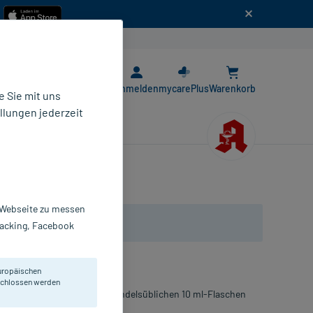
n
E-Rezept App
Anmelden
mycarePlus
Warenkorb
 Sie mit uns
llungen jederzeit
r Webseite zu messen
Tracking, Facebook
uropäischen
eschlossen werden
len des Insulins von den handelsüblichen 10 ml-Flaschen