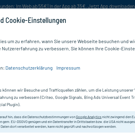
unden: Im Web ab 55€ | In der App ab 35€. Jetzt App downloade
d Cookie-Einstellungen
es um zu erfahren, wann Sie unsere Webseite besuchen und wie
e Nutzererfahrung zu verbessern. Sie können Ihre Cookie-Einste
nlösen
Rezeptur
Aktion %
en:
Datenschutzerklärung
Impressum
/
Accu Chek Spirit 3,15 ml Ampullen System
s können wir Besuche und Trafficquellen zählen, um die Leistung unsere
Nur für kurze Zeit:
Gratis-Versand* ab 19€ Mindestbestellwert!
fahrung zu verbessern (Criteo, Google Signals, Bing Ads Universal Event 
ial Plugin).
llen System, 5 St
Accu Chek
arauf hin, dass die Datenschutzbestimmungen von
Google Analytics
nicht zwingend den E
n gem. EU-DSGVO genügen und ein Datentransfer in Drittstaaten bzw. die USA nicht ausg
 Daten dort verarbeitet werden, kann nicht geprüft und nachvollzogen werden.
Zum schnellen und einfachen Umfül
in Leerampullen.