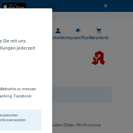
n
E-Rezept App
Anmelden
mycarePlus
Warenkorb
 Sie mit uns
llungen jederzeit
r Webseite zu messen
Tracking, Facebook
uropäischen
eschlossen werden
z-empfindliche Füße mit kühlendem Effekt. Mit Piroctone