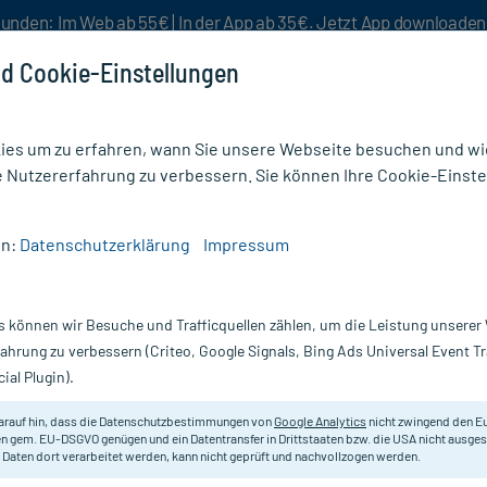
unden: Im Web ab 55€ | In der App ab 35€. Jetzt App downloade
d Cookie-Einstellungen
es um zu erfahren, wann Sie unsere Webseite besuchen und wie
e Nutzererfahrung zu verbessern. Sie können Ihre Cookie-Einste
nlösen
Rezeptur
Aktion %
en:
Datenschutzerklärung
Impressum
/
Fußpflegeprodukte
/
Allpresan Fuß spezial Fuß- und Schuh-Deo
s können wir Besuche und Trafficquellen zählen, um die Leistung unsere
Nur für kurze Zeit:
Gratis-Versand* ab 19€ Mindestbestellwert!
fahrung zu verbessern (Criteo, Google Signals, Bing Ads Universal Event 
ial Plugin).
nd Schuh-Deo,
Allpresan
arauf hin, dass die Datenschutzbestimmungen von
Google Analytics
nicht zwingend den E
n gem. EU-DSGVO genügen und ein Datentransfer in Drittstaaten bzw. die USA nicht ausg
 Daten dort verarbeitet werden, kann nicht geprüft und nachvollzogen werden.
Antibakterielles Deodorant für pil
Olamine und beruhigendem Duft.