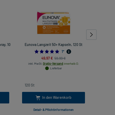
ray, 10
Eunova Langzeit 50+ Kapseln, 120 St
Gehwohl
5.0
1
*
49,97 €
59,99 €
inkl. MwSt.
Gratis-Versand
innerhalb D.
inkl
Lieferbar
In den Warenkorb
Detail- & Pflichtinformationen
Deta