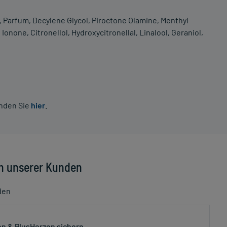
, Parfum, Decylene Glycol, Piroctone Olamine, Menthyl
onone, Citronellol, Hydroxycitronellal, Linalool, Geraniol,
inden Sie
hier
.
n unserer Kunden
den
n & PlusHerzen sichern