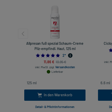
Allpresan fuß spezial Schaum-Creme
Ciclo
Pilz-empfindl. Haut, 125 ml
5.0
2
*
11,86 €
13,95 €
inkl. 
inkl. MwSt.
zzgl.
Versandkosten
Lieferbar
In den Warenkorb
Detail- & Pflichtinformationen
De