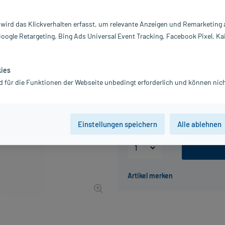
Darreichung:
Sp
 wird das Klickverhalten erfasst, um relevante Anzeigen und Remarketing
Inhalt:
12
Google Retargeting, Bing Ads Universal Event Tracking, Facebook Pixel, Ka
PZN:
18
Hersteller:
N
8,95 €
kies
90
PlusHerzen sam
d für die Funktionen der Webseite unbedingt erforderlich und können nich
inkl. MwSt.
zzgl.
Versandkosten
Grundpreis: 71,60 € / l
Einstellungen speichern
Alle ablehnen