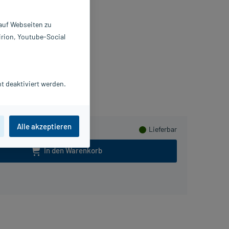
ray
 auf Webseiten zu
5 ml
irion, Youtube-Social
241862
eubourg Skin Care GmbH
meln
t deaktiviert werden.
Alle akzeptieren
Lieferbar
In den Warenkorb