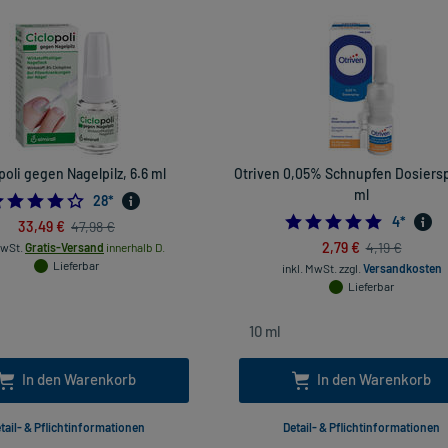
poli gegen Nagelpilz, 6.6 ml
Otriven 0,05% Schnupfen Dosiersp
ml
4.0
28
*
5.0
4
*
33,49 €
47,98 €
2,79 €
4,19 €
MwSt.
Gratis-Versand
innerhalb D.
Lieferbar
inkl. MwSt.
zzgl.
Versandkosten
Lieferbar
In den Warenkorb
In den Warenkorb
tail- & Pflichtinformationen
Detail- & Pflichtinformationen