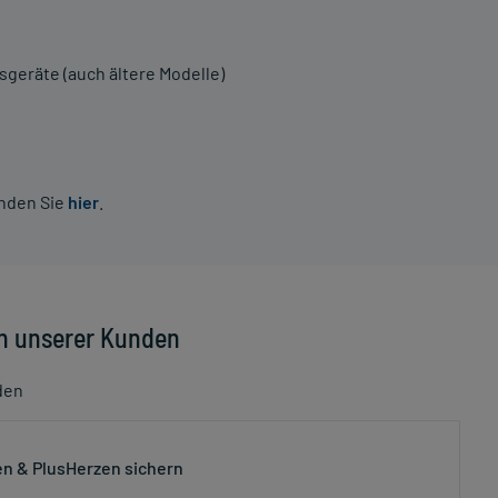
geräte (auch ältere Modelle)
inden Sie
hier
.
n unserer Kunden
den
n & PlusHerzen sichern