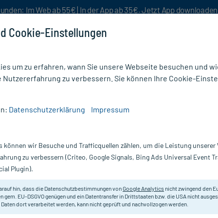
unden: Im Web ab 55€ | In der App ab 35€. Jetzt App downloade
d Cookie-Einstellungen
es um zu erfahren, wann Sie unsere Webseite besuchen und wie
e Nutzererfahrung zu verbessern. Sie können Ihre Cookie-Einste
nlösen
Rezeptur
Aktion %
en:
Datenschutzerklärung
Impressum
/
Oberarm
/
Aponorm BMG Oberarm Softmanschette Gr. S
s können wir Besuche und Trafficquellen zählen, um die Leistung unsere
Nur für kurze Zeit:
Gratis-Versand* ab 19€ Mindestbestellwert!
fahrung zu verbessern (Criteo, Google Signals, Bing Ads Universal Event 
ial Plugin).
nschette Gr. S,
WEPA
arauf hin, dass die Datenschutzbestimmungen von
Google Analytics
nicht zwingend den E
n gem. EU-DSGVO genügen und ein Datentransfer in Drittstaaten bzw. die USA nicht ausg
 Daten dort verarbeitet werden, kann nicht geprüft und nachvollzogen werden.
Blutdruckmanschette. Für Oberar