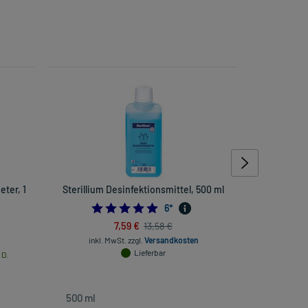
ter, 1
Sterillium Desinfektionsmittel, 500 ml
Bosoth
5.0
6
*
7,59 €
13,58 €
inkl. MwSt.
zzgl.
Versandkosten
Lieferbar
 D.
inkl