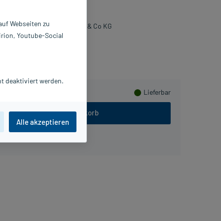
St
5423752
 auf Webseiten zu
EPA Apothekenbedarf GmbH & Co KG
irion, Youtube-Social
sammeln
t deaktiviert werden.
Lieferbar
In den Warenkorb
Alle akzeptieren