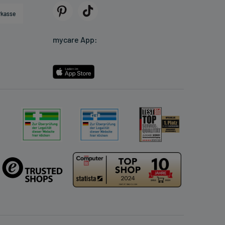
rkasse
mycare App: