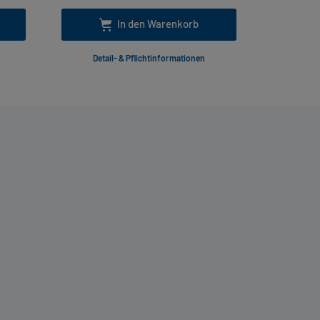
In den Warenkorb
Detail- & Pflichtinformationen
Deta