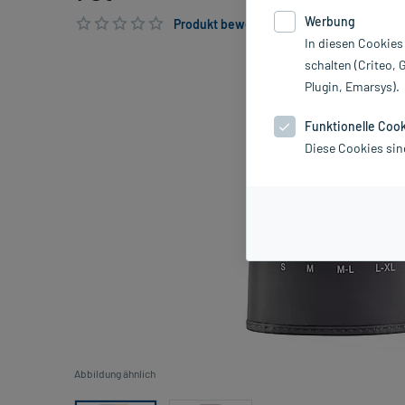
Werbung
Produkt bewerten & PlusHerzen sichern
In diesen Cookies
schalten (Criteo, 
Plugin, Emarsys).
Funktionelle Coo
Diese Cookies sin
Abbildung ähnlich