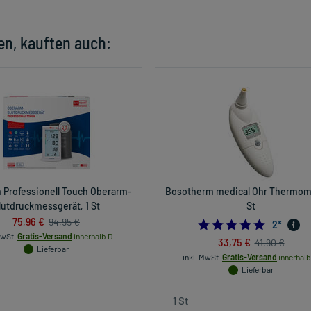
en, kauften auch:
Professionell Touch Oberarm-
Bosotherm medical Ohr Thermome
lutdruckmessgerät, 1 St
St
75,96 €
94,95 €
5.0
2
*
MwSt.
Gratis-Versand
innerhalb D.
33,75 €
41,90 €
Lieferbar
inkl. MwSt.
Gratis-Versand
innerhalb
Lieferbar