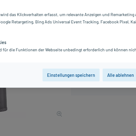
Inhalt:
1 
PZN:
1
 wird das Klickverhalten erfasst, um relevante Anzeigen und Remarketing
Hersteller:
W
Google Retargeting, Bing Ads Universal Event Tracking, Facebook Pixel, Ka
24,78 €
248
PlusHerzen 
inkl. MwSt.
Gratis-Versand
innerhalb D.
kies
d für die Funktionen der Webseite unbedingt erforderlich und können nich
Einstellungen speichern
Alle ablehnen