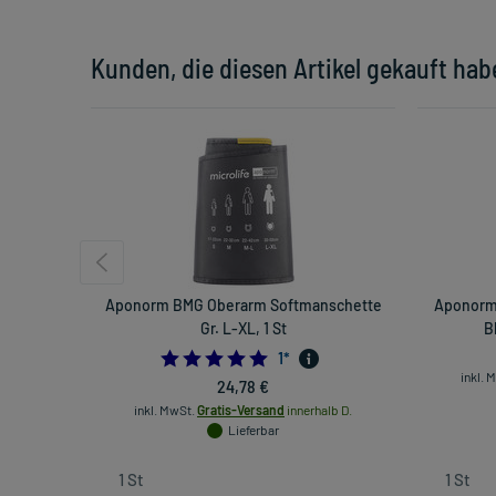
Kunden, die diesen Artikel gekauft hab
Aponorm BMG Oberarm Softmanschette
Aponorm 
Gr. L-XL, 1 St
B
5.0
1
*
inkl. 
24,78 €
inkl. MwSt.
Gratis-Versand
innerhalb D.
Lieferbar