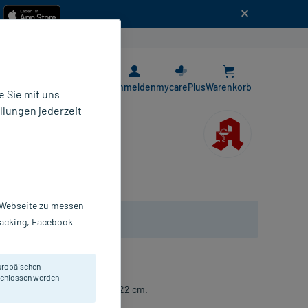
n
E-Rezept App
Anmelden
mycarePlus
Warenkorb
 Sie mit uns
llungen jederzeit
r Webseite zu messen
Tracking, Facebook
uropäischen
eschlossen werden
me mit einem Umfang von 17-22 cm.