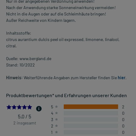
Nur in der angegebenen Verdünnung anwenden!
Nach der Anwendung starke Sonneneinwirkung vermeiden!
Nicht in die Augen oder auf die Schleimhäute bringen!
Außer Reichweite von Kindern lagern.
Inhaltsstoffe:
citrus aurantium dulcis peel oil expressed, limonene, linalool,
citral.
Quelle: www.bergland.de
Stand: 10/2022
Hinweis:
Weiterführende Angaben zum Hersteller finden Sie
hier
.
Produktbewertungen* und Erfahrungen unserer Kunden
5.0
5
2
4
0
5,0 / 5
3
0
2 insgesamt
2
0
1
0