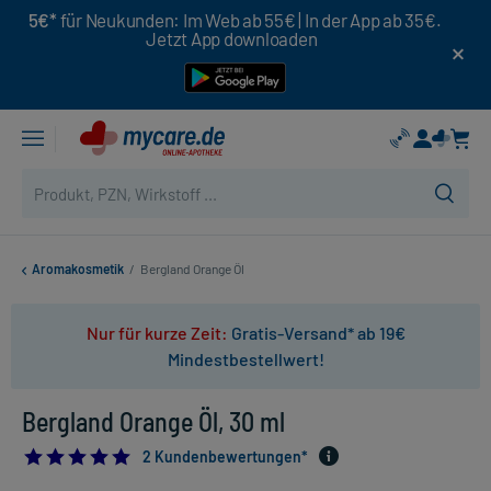
5€*
für Neukunden: Im Web ab 55€ | In der App ab 35€.
Jetzt App downloaden
Aromakosmetik
/
Bergland Orange Öl
Nur für kurze Zeit:
Gratis-Versand* ab 19€
Mindestbestellwert!
Bergland Orange Öl, 30 ml
5.0
2 Kundenbewertungen*