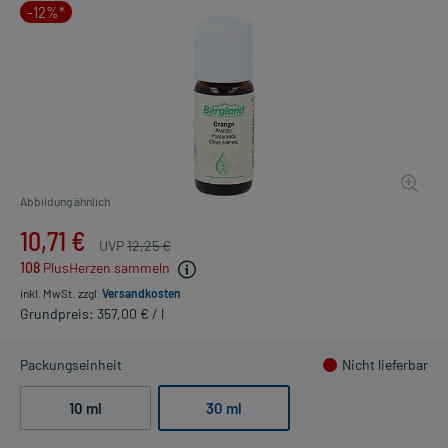
-12%*
Abbildung ähnlich
10,71 €
UVP
12,25 €
108
PlusHerzen sammeln
inkl. MwSt.
zzgl.
Versandkosten
Grundpreis: 357,00 € / l
Packungseinheit
Nicht lieferbar
10 ml
30 ml