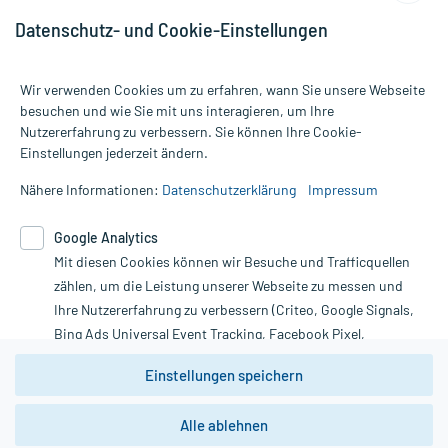
Datenschutz- und Cookie-Einstellungen
Wir verwenden Cookies um zu erfahren, wann Sie unsere Webseite
besuchen und wie Sie mit uns interagieren, um Ihre
Nutzererfahrung zu verbessern. Sie können Ihre Cookie-
Alle Preise gelten inkl. MwSt., ggf. zzgl. Versandkosten
Einstellungen jederzeit ändern.
Informationen auf dieser Website werden ausschließlich für
informative Zwecke zur Verfügung gestellt. Sie ersetzen keinesfalls
Nähere Informationen:
Datenschutzerklärung
Impressum
die Untersuchung und Behandlung durch einen Arzt. Bitte
beachten Sie, dass hierdurch weder Diagnosen gestellt noch
Google Analytics
Therapien eingeleitet werden können. | Diese Webseite benutzt
Mit diesen Cookies können wir Besuche und Trafficquellen
Google Analytics. Lesen Sie bitte dazu die wichtigen Hinweise in
unserer Datenschutzerklärung. Für den Widerruf einer Bestellung
zählen, um die Leistung unserer Webseite zu messen und
nutzen Sie das Formular:
Ihre Nutzererfahrung zu verbessern (Criteo, Google Signals,
Bing Ads Universal Event Tracking, Facebook Pixel,
Vertrag widerrufen
Youtube-Social Plugin).
Einstellungen speichern
Wir weisen darauf hin, dass die
Datenschutzbestimmungen von
Google Analytics
nicht
Alle ablehnen
*Hinweise zu unseren Aktionen und Bewertungen
zwingend den Europäischen Anforderungen gem. EU-
DSGVO genügen und ein Datentransfer in Drittstaaten bzw.