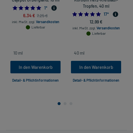
Tropfen, 40 ml
5.0
1
*
5.0
17
*
6,34 €
7,25 €
12,99 €
inkl. MwSt.
zzgl.
Versandkosten
Lieferbar
inkl. MwSt.
zzgl.
Versandkosten
Lieferbar
In den Warenkorb
In den Warenkorb
Detail- & Pflichtinformationen
Detail- & Pflichtinformationen