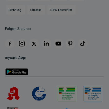
Hilfsmittelbox
Engagement
Direktabrechnung PKV
Rechnung
Vorkasse
SEPA-Lastschrift
Partner
Apotheke vor Ort
Kundenbewertungen
Folgen Sie uns:
AGB
Impressum
Datenschutz
Cookie-Einstellungen
mycare App:
Rückgabe/Widerruf
Barrierefreiheitserklärung