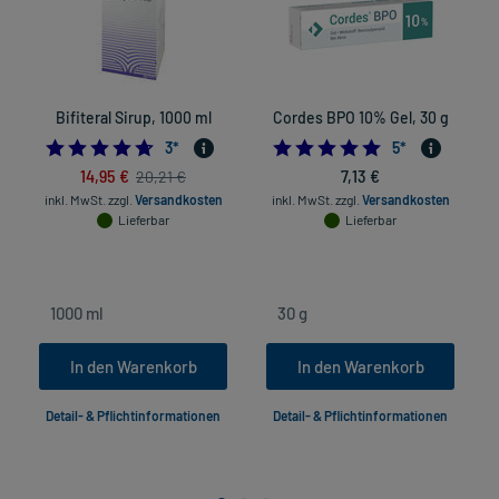
Bifiteral Sirup, 1000 ml
Cordes BPO 10% Gel, 30 g
4.666666666666667
5.0
3
*
5
*
14,95 €
7,13 €
20,21 €
inkl. MwSt.
zzgl.
Versandkosten
inkl. MwSt.
zzgl.
Versandkosten
Lieferbar
Lieferbar
In den Warenkorb
In den Warenkorb
Detail- & Pflichtinformationen
Detail- & Pflichtinformationen