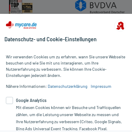
Datenschutz- und Cookie-Einstellungen
Wir verwenden Cookies um zu erfahren, wann Sie unsere Webseite
besuchen und wie Sie mit uns interagieren, um Ihre
Nutzererfahrung zu verbessern. Sie können Ihre Cookie-
Alle Preise gelten inkl. MwSt., ggf. zzgl. Versandkosten
Einstellungen jederzeit ändern.
Informationen auf dieser Website werden ausschließlich für
informative Zwecke zur Verfügung gestellt. Sie ersetzen keinesfalls
Nähere Informationen:
Datenschutzerklärung
Impressum
die Untersuchung und Behandlung durch einen Arzt. Bitte
beachten Sie, dass hierdurch weder Diagnosen gestellt noch
Google Analytics
Therapien eingeleitet werden können. | Diese Webseite benutzt
Mit diesen Cookies können wir Besuche und Trafficquellen
Google Analytics. Lesen Sie bitte dazu die wichtigen Hinweise in
unserer Datenschutzerklärung. Für den Widerruf einer Bestellung
zählen, um die Leistung unserer Webseite zu messen und
nutzen Sie das Formular:
Ihre Nutzererfahrung zu verbessern (Criteo, Google Signals,
Bing Ads Universal Event Tracking, Facebook Pixel,