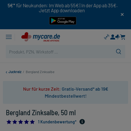
5€*
für Neukunden: Im Web ab 55€ | In der App ab 35€.
Jetzt App downloaden
Juckreiz
/
Bergland Zinksalbe
Nur für kurze Zeit:
Gratis-Versand* ab 19€
Mindestbestellwert!
Bergland Zinksalbe, 50 ml
5.0
1 Kundenbewertung*