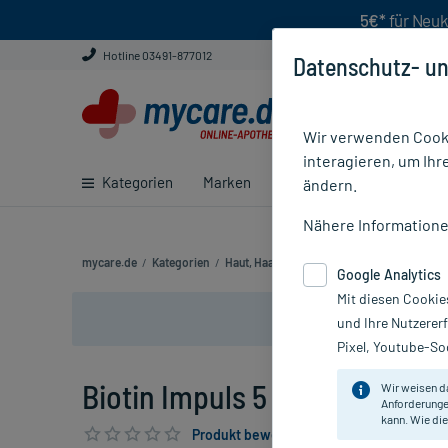
5€*
für Neuk
Hotline 03491-877012
Datenschutz- un
Wir verwenden Cooki
interagieren, um Ihr
Kategorien
Marken
Ratgeber
E-Rezept ei
ändern.
Nähere Information
mycare.de
/
Kategorien
/
Haut, Haare & Nägel
/
Nägel
/
Nagelwach
Google Analytics
Mit diesen Cookie
und Ihre Nutzerer
Pixel, Youtube-Soc
Biotin Impuls 5 mg, 100 St
Wir weisen d
Anforderunge
kann. Wie die
Produkt bewerten & PlusHerzen sichern