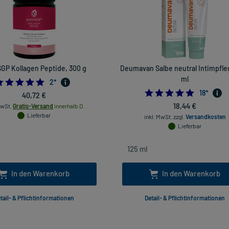
GP Kollagen Peptide, 300 g
Deumavan Salbe neutral Intimpfle
ml
5.0
2
*
4.833333
18
*
40,72 €
18,44 €
MwSt.
Gratis-Versand
innerhalb D.
Lieferbar
inkl. MwSt.
zzgl.
Versandkosten
Lieferbar
In den Warenkorb
In den Warenkorb
tail- & Pflichtinformationen
Detail- & Pflichtinformationen