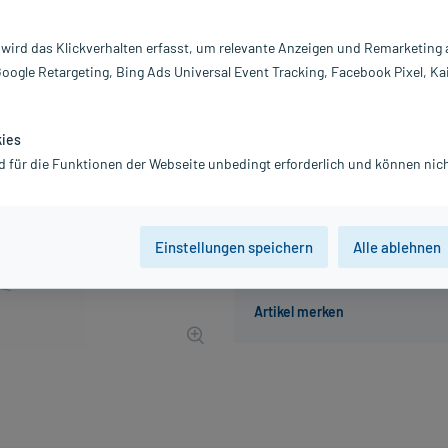
Inhalt:
10
PZN:
08
 wird das Klickverhalten erfasst, um relevante Anzeigen und Remarketing
Hersteller:
Qu
Google Retargeting, Bing Ads Universal Event Tracking, Facebook Pixel, Ka
Information:
32,54 €
UVP
37,40 €
326
kies
d für die Funktionen der Webseite unbedingt erforderlich und können nich
inkl. MwSt.
Gratis-Versand
innerhalb D.
Einstellungen speichern
Alle ablehnen