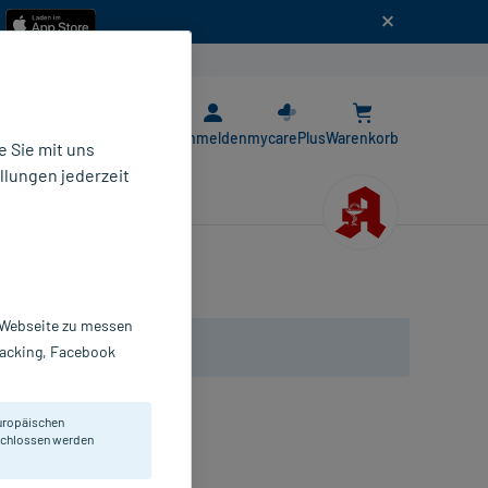
n
E-Rezept App
Anmelden
mycarePlus
Warenkorb
 Sie mit uns
llungen jederzeit
r Webseite zu messen
Tracking, Facebook
uropäischen
on Biotinmangelzuständen.
eschlossen werden
bletten