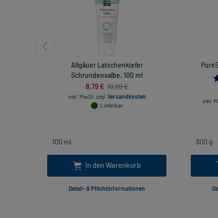
Allgäuer Latschenkiefer
PureS
Schrundensalbe, 100 ml
8,79 €
10,99 €
inkl. MwSt.
zzgl.
Versandkosten
inkl. 
Lieferbar
In den Warenkorb
Detail- & Pflichtinformationen
De