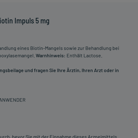
iotin Impuls 5 mg
ndlung eines Biotin-Mangels sowie zur Behandlung bei
rboxylasemangel.
Warnhinweis:
Enthält Lactose.
sbeilage und fragen Sie Ihre Ärztin, Ihren Arzt oder in
N ANWENDER
urch, bevor Sie mit der Einnahme dieses Arzneimittels