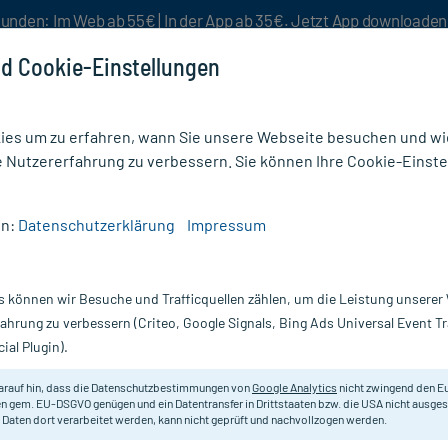
unden: Im Web ab 55€ | In der App ab 35€. Jetzt App downloade
d Cookie-Einstellungen
es um zu erfahren, wann Sie unsere Webseite besuchen und wie
e Nutzererfahrung zu verbessern. Sie können Ihre Cookie-Einste
nlösen
Rezeptur
Aktion %
en:
Datenschutzerklärung
Impressum
stum
/
Biotin Impuls 5 mg
s können wir Besuche und Trafficquellen zählen, um die Leistung unsere
Nur für kurze Zeit:
Gratis-Versand* ab 19€ Mindestbestellwert!
fahrung zu verbessern (Criteo, Google Signals, Bing Ads Universal Event 
ial Plugin).
arauf hin, dass die Datenschutzbestimmungen von
Google Analytics
nicht zwingend den E
Vitaminpräparat zur Behandlung v
n gem. EU-DSGVO genügen und ein Datentransfer in Drittstaaten bzw. die USA nicht ausg
 Daten dort verarbeitet werden, kann nicht geprüft und nachvollzogen werden.
Darreichung:
Ta