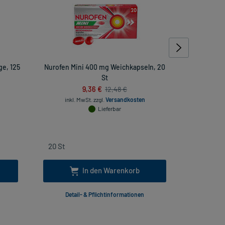
ge, 125
Nurofen Mini 400 mg Weichkapseln, 20
Bilasti
St
9,36 €
12,48 €
333333333
inkl. MwSt.
zzgl.
Versandkosten
Lieferbar
inkl. Mw
In den Warenkorb
Detail- & Pflichtinformationen
Deta