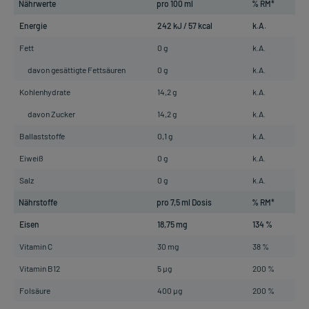
Nährwerte
pro 100 ml
% RM*
Energie
242 kJ / 57 kcal
k.A.
Fett
0 g
k.A.
davon gesättigte Fettsäuren
0 g
k.A.
Kohlenhydrate
14,2 g
k.A.
davon Zucker
14,2 g
k.A.
Ballaststoffe
0,1 g
k.A.
Eiweiß
0 g
k.A.
Salz
0 g
k.A.
Nährstoffe
pro 7,5 ml Dosis
% RM*
Eisen
18,75 mg
134 %
Vitamin C
30 mg
38 %
Vitamin B12
5 µg
200 %
Folsäure
400 µg
200 %