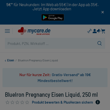
5€*
für Neukunden: Im Web ab 55€ | In der App ab 35€.
Jetzt App downloaden
Eisen
/
BlueIron Pregnancy Eisen Liquid
Nur für kurze Zeit:
Gratis-Versand* ab 19€
Mindestbestellwert!
BlueIron Pregnancy Eisen Liquid, 250 ml
Produkt bewerten & PlusHerzen sichern