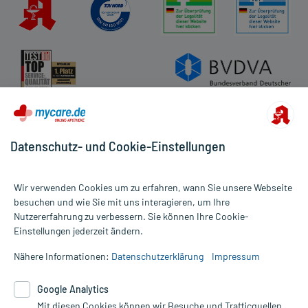
Datenschutz- und Cookie-Einstellungen
Wir verwenden Cookies um zu erfahren, wann Sie unsere Webseite
besuchen und wie Sie mit uns interagieren, um Ihre
Nutzererfahrung zu verbessern. Sie können Ihre Cookie-
Alle Preise gelten inkl. MwSt., ggf. zzgl. Versandkosten
Einstellungen jederzeit ändern.
Informationen auf dieser Website werden ausschließlich für
informative Zwecke zur Verfügung gestellt. Sie ersetzen keinesfalls
Nähere Informationen:
Datenschutzerklärung
Impressum
die Untersuchung und Behandlung durch einen Arzt. Bitte
beachten Sie, dass hierdurch weder Diagnosen gestellt noch
Google Analytics
Therapien eingeleitet werden können. | Diese Webseite benutzt
Mit diesen Cookies können wir Besuche und Trafficquellen
Google Analytics. Lesen Sie bitte dazu die wichtigen Hinweise in