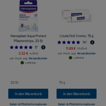
Hansaplast Aqua Protect
Linola Fett Creme, 75 g
Pflasterstrips, 20 St
4.8571428571428
14
*
5.0
5
*
11,89 €
17,05 €
3,32 €
4,15 €
inkl. MwSt.
zzgl.
Versandkosten
Lieferbar
inkl. MwSt.
zzgl.
Versandkosten
Lieferbar
In den Warenkorb
In den Warenkorb
Detail- & Pflichtinformationen
Detail- & Pflichtinformationen