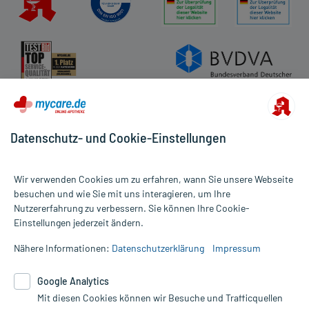
Datenschutz- und Cookie-Einstellungen
Wir verwenden Cookies um zu erfahren, wann Sie unsere Webseite
besuchen und wie Sie mit uns interagieren, um Ihre
Nutzererfahrung zu verbessern. Sie können Ihre Cookie-
Alle Preise gelten inkl. MwSt., ggf. zzgl. Versandkosten
Einstellungen jederzeit ändern.
Informationen auf dieser Website werden ausschließlich für
informative Zwecke zur Verfügung gestellt. Sie ersetzen keinesfalls
Nähere Informationen:
Datenschutzerklärung
Impressum
die Untersuchung und Behandlung durch einen Arzt. Bitte
beachten Sie, dass hierdurch weder Diagnosen gestellt noch
Google Analytics
Therapien eingeleitet werden können. | Diese Webseite benutzt
Mit diesen Cookies können wir Besuche und Trafficquellen
Google Analytics. Lesen Sie bitte dazu die wichtigen Hinweise in