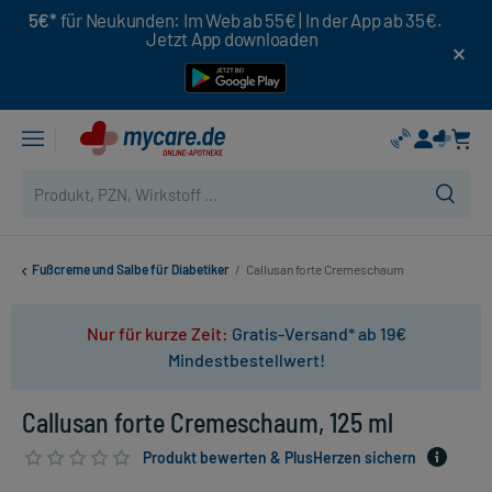
5€*
für Neukunden: Im Web ab 55€ | In der App ab 35€.
Jetzt App downloaden
Fußcreme und Salbe für Diabetiker
/
Callusan forte Cremeschaum
Nur für kurze Zeit:
Gratis-Versand* ab 19€
Mindestbestellwert!
Callusan forte Cremeschaum, 125 ml
Produkt bewerten & PlusHerzen sichern