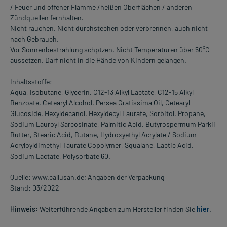
/ Feuer und offener Flamme /heißen Oberflächen / anderen
Zündquellen fernhalten.
Nicht rauchen. Nicht durchstechen oder verbrennen, auch nicht
nach Gebrauch.
Vor Sonnenbestrahlung schptzen. Nicht Temperaturen über 50°C
aussetzen. Darf nicht in die Hände von Kindern gelangen.
Inhaltsstoffe:
Aqua, Isobutane, Glycerin, C12-13 Alkyl Lactate, C12-15 Alkyl
Benzoate, Cetearyl Alcohol, Persea Gratissima Oil, Cetearyl
Glucoside, Hexyldecanol, Hexyldecyl Laurate, Sorbitol, Propane,
Sodium Lauroyl Sarcosinate, Palmitic Acid, Butyrospermum Parkii
Butter, Stearic Acid, Butane, Hydroxyethyl Acrylate / Sodium
Acryloyldimethyl Taurate Copolymer, Squalane, Lactic Acid,
Sodium Lactate, Polysorbate 60.
Quelle: www.callusan.de; Angaben der Verpackung
Stand: 03/2022
Hinweis:
Weiterführende Angaben zum Hersteller finden Sie
hier
.