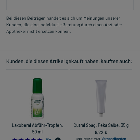
Bei diesen Beiträgen handelt es sich um Meinungen unserer
Kunden, die eine individuelle Beratung durch einen Arzt oder
Apotheker nicht ersetzen können.
Kunden, die diesen Artikel gekauft haben, kauften auch:
Laxoberal Abführ-Tropfen,
Cutral Spag. Peka Salbe, 35 g
50 ml
9,22 €
inkl. MwSt.
zzgl.
Versandkosten
4.5625