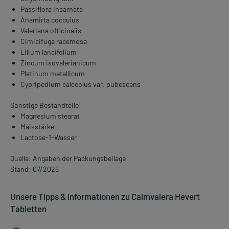
Passiflora incarnata
Anamirta cocculus
Valeriana officinalis
Cimicifuga racemosa
Lilium lancifolium
Zincum isovalerianicum
Platinum metallicum
Cypripedium calceolus var. pubescens
Sonstige Bestandteile:
Magnesium stearat
Maisstärke
Lactose-1-Wasser
Quelle: Angaben der Packungsbeilage
Stand: 07/2026
Unsere Tipps & Informationen zu Calmvalera Hevert
Tabletten