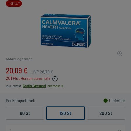
-30%*
Abbildung ähnlich
20,09 €
UVP
28,70 €
201
PlusHerzen sammeln
inkl. MwSt.
Gratis-Versand
innerhalb D.
Packungseinheit
Lieferbar
60 St
120 St
200 St