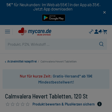
5€*
für Neukunden: Im Web ab 55€ | In der App ab 35€.
Jetzt App downloaden
Arzneimittel rezeptfrei
/
Calmvalera Hevert Tabletten
Nur für kurze Zeit:
Gratis-Versand* ab 19€
Mindestbestellwert!
Calmvalera Hevert Tabletten, 120 St
Produkt bewerten & PlusHerzen sichern