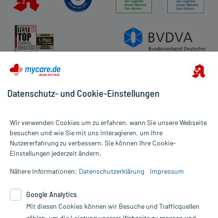
Datenschutz
Cookie-Einstellungen
Rückgabe/Widerruf
Barrierefreiheitserklärung
Datenschutz- und Cookie-Einstellungen
Wir verwenden Cookies um zu erfahren, wann Sie unsere Webseite
besuchen und wie Sie mit uns interagieren, um Ihre
Nutzererfahrung zu verbessern. Sie können Ihre Cookie-
Alle Preise gelten inkl. MwSt., ggf. zzgl. Versandkosten
Einstellungen jederzeit ändern.
Informationen auf dieser Website werden ausschließlich für
informative Zwecke zur Verfügung gestellt. Sie ersetzen keinesfalls
Nähere Informationen:
Datenschutzerklärung
Impressum
die Untersuchung und Behandlung durch einen Arzt. Bitte
beachten Sie, dass hierdurch weder Diagnosen gestellt noch
Google Analytics
Therapien eingeleitet werden können. | Diese Webseite benutzt
Mit diesen Cookies können wir Besuche und Trafficquellen
Google Analytics. Lesen Sie bitte dazu die wichtigen Hinweise in
unserer Datenschutzerklärung. Für den Widerruf einer Bestellung
zählen, um die Leistung unserer Webseite zu messen und