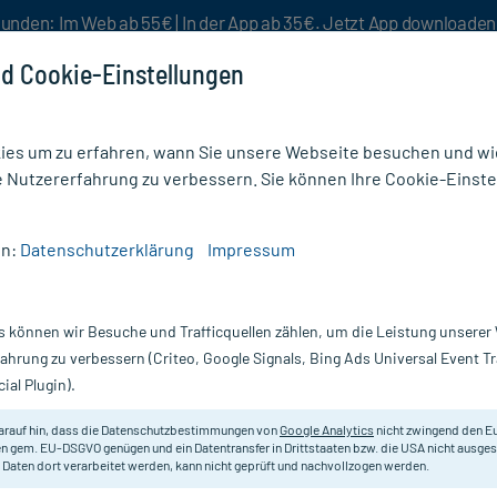
unden: Im Web ab 55€ | In der App ab 35€. Jetzt App downloade
d Cookie-Einstellungen
es um zu erfahren, wann Sie unsere Webseite besuchen und wie
e Nutzererfahrung zu verbessern. Sie können Ihre Cookie-Einste
nlösen
Rezeptur
Aktion %
en:
Datenschutzerklärung
Impressum
anifug-Lösung 1%
s können wir Besuche und Trafficquellen zählen, um die Leistung unsere
Nur für kurze Zeit:
Gratis-Versand* ab 19€ Mindestbestellwert!
fahrung zu verbessern (Criteo, Google Signals, Bing Ads Universal Event 
ial Plugin).
arauf hin, dass die Datenschutzbestimmungen von
Google Analytics
nicht zwingend den E
Bei Pilzinfektionen der Haut durc
n gem. EU-DSGVO genügen und ein Datentransfer in Drittstaaten bzw. die USA nicht ausg
 Daten dort verarbeitet werden, kann nicht geprüft und nachvollzogen werden.
Malassezia furfur.