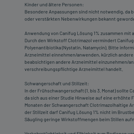
Kinder und ältere Personen:
Besondere Anpassungen sind nicht notwendig, da 
oder verstärkten Nebenwirkungen bekannt geworde
Anwendung von Canifug Lösung 1% zusammen mit a
Durch den Wirkstoff Clotrimazol vermindert Canifu
Polyenantibiotika (Nystatin, Natamycin). Bitte infor
Arzneimittel einnehmen/anwenden, kürzlich ander
beabsichtigen andere Arzneimittel einzunehmen/an
verschreibungspflichtige Arzneimittel handelt.
Schwangerschaft und Stillzeit:
In der Frühschwangerschaft (1. bis 3. Monat) sollte
da sich aus einer Studie Hinweise auf eine erhöhte
Monaten der Schwangerschaft Clotrimazolhaltige A
der Stillzeit darf Canifug Lösung 1% nicht im Brust
Säugling geringe Wirkstoffmengen beim Stillen auf
Verkehrstüchtigkeit und Fähigkeit zum Bedienen vo