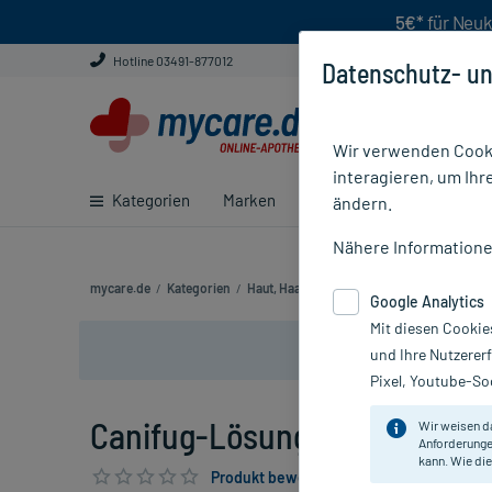
5€*
für Neuk
Hotline 03491-877012
Datenschutz- un
Wir verwenden Cooki
interagieren, um Ihr
Kategorien
Marken
Ratgeber
E-Rezept ei
ändern.
Nähere Information
mycare.de
/
Kategorien
/
Haut, Haare & Nägel
/
Haut
/
Hautpilz
/
C
Google Analytics
Mit diesen Cookie
und Ihre Nutzerer
Pixel, Youtube-Soc
Canifug-Lösung 1%, 30 ml
Wir weisen d
Anforderunge
kann. Wie die
Produkt bewerten & PlusHerzen sichern