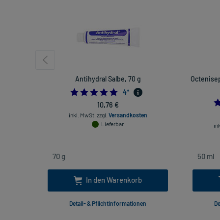
Antihydral Salbe, 70 g
Octenisep
5.0
4
*
10,76 €
inkl. MwSt.
zzgl.
Versandkosten
Lieferbar
in
In den Warenkorb
Detail- & Pflichtinformationen
De