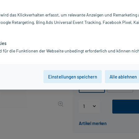
Darreichung:
L
Inhalt:
30
 wird das Klickverhalten erfasst, um relevante Anzeigen und Remarketing
PZN:
0
Google Retargeting, Bing Ads Universal Event Tracking, Facebook Pixel, Ka
Hersteller:
Dr
5,59 €
UVP
7,46 €
56
Plus
kies
inkl. MwSt.
zzgl.
Versandkosten
d für die Funktionen der Webseite unbedingt erforderlich und können nich
Grundpreis: 186,33 € / l
Packungseinheit
Einstellungen speichern
Alle ablehnen
30 ml
50 ml