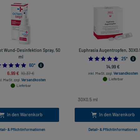
t Wund-Desinfektion Spray, 50
Euphrasia Augentropfen, 30X0.
ml
4.96
25
*
4.966666666666667
60
*
14,99 €
6,99 €
10,37 €
inkl. MwSt.
zzgl.
Versandkosten
Lieferbar
kl. MwSt.
zzgl.
Versandkosten
Lieferbar
In den Warenkorb
In den Warenkorb
tail- & Pflichtinformationen
Detail- & Pflichtinformationen