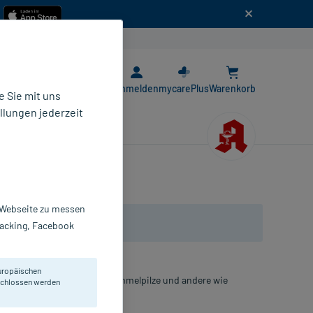
n
E-Rezept App
Anmelden
mycarePlus
Warenkorb
 Sie mit uns
llungen jederzeit
r Webseite zu messen
Tracking, Facebook
uropäischen
h Dermatophyten, Hefen, Schimmelpilze und andere wie
eschlossen werden