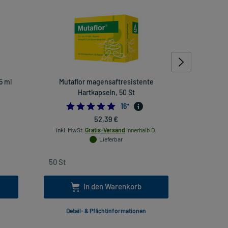
5 ml
Mutaflor magensaftresistente
STROPHANT
Hartkapseln, 50 St
5.0
16
*
52,39 €
inkl. MwSt.
Gratis-Versand
innerhalb D.
inkl
Lieferbar
In den Warenkorb
Detail- & Pflichtinformationen
Deta