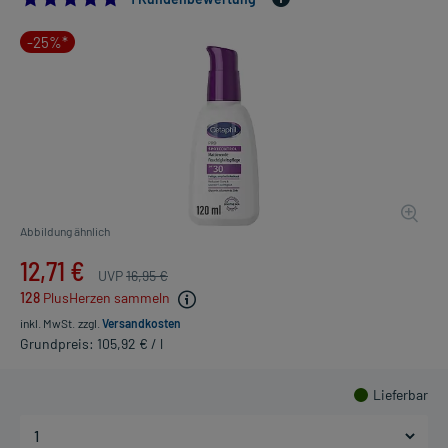
-25%*
Abbildung ähnlich
12,71 €
UVP
16,95 €
128
PlusHerzen sammeln
inkl. MwSt.
zzgl.
Versandkosten
Grundpreis: 105,92 € / l
Lieferbar