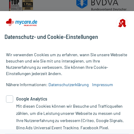
Datenschutz- und Cookie-Einstellungen
Wir verwenden Cookies um zu erfahren, wann Sie unsere Webseite
besuchen und wie Sie mit uns interagieren, um Ihre
Nutzererfahrung zu verbessern. Sie können Ihre Cookie-
Alle Preise gelten inkl. MwSt., ggf. zzgl. Versandkosten
Einstellungen jederzeit ändern.
Informationen auf dieser Website werden ausschließlich für
informative Zwecke zur Verfügung gestellt. Sie ersetzen keinesfalls
Nähere Informationen:
Datenschutzerklärung
Impressum
die Untersuchung und Behandlung durch einen Arzt. Bitte
beachten Sie, dass hierdurch weder Diagnosen gestellt noch
Google Analytics
Therapien eingeleitet werden können. | Diese Webseite benutzt
Mit diesen Cookies können wir Besuche und Trafficquellen
Google Analytics. Lesen Sie bitte dazu die wichtigen Hinweise in
unserer Datenschutzerklärung. Für den Widerruf einer Bestellung
zählen, um die Leistung unserer Webseite zu messen und
nutzen Sie das Formular:
Ihre Nutzererfahrung zu verbessern (Criteo, Google Signals,
Bing Ads Universal Event Tracking, Facebook Pixel,