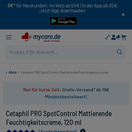
5€*
für Neukunden: Im Web ab 55€ | In der App ab 35€.
Jetzt App downloaden
Akne
/
Cetaphil PRO SpotControl Mattierende Feuchtigkeitscreme
Nur für kurze Zeit:
Gratis-Versand* ab 19€
Mindestbestellwert!
Cetaphil PRO SpotControl Mattierende
Feuchtigkeitscreme, 120 ml
5.0
1 Kundenbewertung*