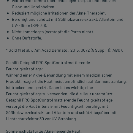
Mattierend: Nimmt überschüssigen Talg auf und reduziert
Glanz und Unreinheiten.
Reduziert mögliche Irritationen der Akne-Therapie*.
Beruhigt und schützt mit Süßholzwurzelextrakt, Allantoin und
UV-Filtern (SPF 30).
Nicht komedogen (verstopft die Poren nicht).
Ohne Duftstoffe.
* Gold M et al. J Am Acad Dermatol. 2015. 0072 (5 Suppl. 1): AB07.
So hilft Cetaphil PRO SpotControl mattierende
Feuchtigkeitspflege:
Während einer Akne-Behandlung mit einem medizinischen
Produkt, reagiert die Haut meist empfindlich auf Sonnenstrahlung,
ist trocken und gereizt. Daher ist es wichtig eine
Feuchtigkeitspflege zu verwenden, die die Haut unterstützt.
Cetaphil PRO SpotControl mattierende Feuchtigkeitspflege
versorgt die Haut intensiv mit Feuchtigkeit, beruhigt mit
Süßholzwurzelextrakt und Allantoin und schützt tagsüber mit
Lichtschutzfaktor 30 vor UV-Strahlung.
Sonnenschutz für zu Akne neigende Haut: