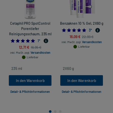
Cetaphil PRO SpotControl
Benzaknen 10 % Gel, 2X60 g
Porentiefer
5.0
3
*
Reinigungsschaum, 235 ml
16,09 €
22,99 €
5.0
1
*
inkl. MwSt.
zzgl.
Versandkosten
12,71 €
Lieferbar
16,95 €
inkl. MwSt.
zzgl.
Versandkosten
Lieferbar
In den Warenkorb
In den Warenkorb
Detail- & Pflichtinformationen
Detail- & Pflichtinformationen