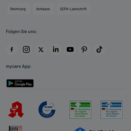
Engagement
Direktabrechnung PKV
Rechnung
Vorkasse
SEPA-Lastschrift
Partner
Apotheke vor Ort
Kundenbewertungen
Folgen Sie uns:
AGB
Impressum
Datenschutz
Cookie-Einstellungen
mycare App:
Rückgabe/Widerruf
Barrierefreiheitserklärung