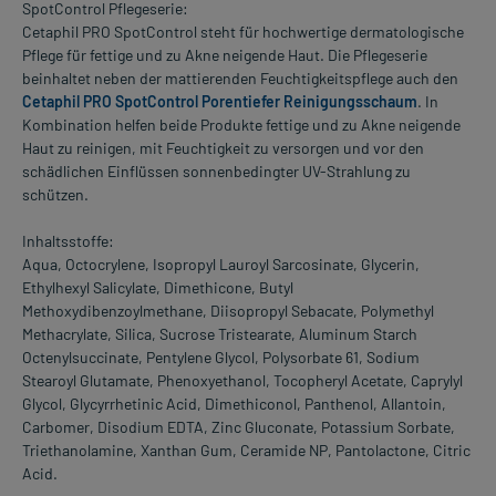
SpotControl Pflegeserie:
Cetaphil PRO SpotControl steht für hochwertige dermatologische
Pflege für fettige und zu Akne neigende Haut. Die Pflegeserie
beinhaltet neben der mattierenden Feuchtigkeitspflege auch den
Cetaphil PRO SpotControl Porentiefer Reinigungsschaum
. In
Kombination helfen beide Produkte fettige und zu Akne neigende
Haut zu reinigen, mit Feuchtigkeit zu versorgen und vor den
schädlichen Einflüssen sonnenbedingter UV-Strahlung zu
schützen.
Inhaltsstoffe:
Aqua, Octocrylene, Isopropyl Lauroyl Sarcosinate, Glycerin,
Ethylhexyl Salicylate, Dimethicone, Butyl
Methoxydibenzoylmethane, Diisopropyl Sebacate, Polymethyl
Methacrylate, Silica, Sucrose Tristearate, Aluminum Starch
Octenylsuccinate, Pentylene Glycol, Polysorbate 61, Sodium
Stearoyl Glutamate, Phenoxyethanol, Tocopheryl Acetate, Caprylyl
Glycol, Glycyrrhetinic Acid, Dimethiconol, Panthenol, Allantoin,
Carbomer, Disodium EDTA, Zinc Gluconate, Potassium Sorbate,
Triethanolamine, Xanthan Gum, Ceramide NP, Pantolactone, Citric
Acid.