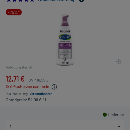
-25%*
Abbildung ähnlich
12,71 €
UVP
16,95 €
128
PlusHerzen sammeln
inkl. MwSt.
zzgl.
Versandkosten
Grundpreis: 54,09 € / l
Lieferbar