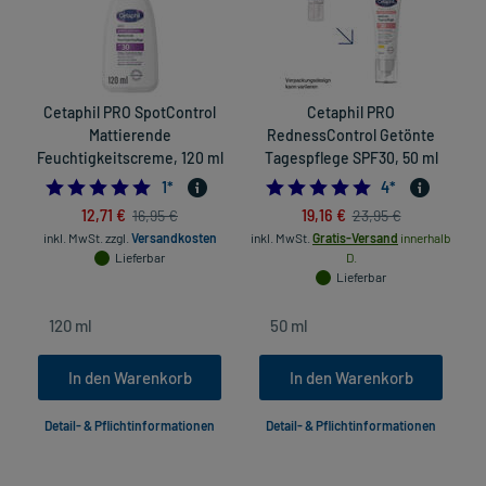
Cetaphil PRO SpotControl
Cetaphil PRO
T
Mattierende
RednessControl Getönte
Feuchtigkeitscreme, 120 ml
Tagespflege SPF30, 50 ml
5.0
5.0
1
*
4
*
12,71 €
19,16 €
16,95 €
23,95 €
inkl. MwSt.
zzgl.
Versandkosten
inkl. MwSt.
Gratis-Versand
innerhalb
Lieferbar
D.
Lieferbar
In den Warenkorb
In den Warenkorb
Detail- & Pflichtinformationen
Detail- & Pflichtinformationen