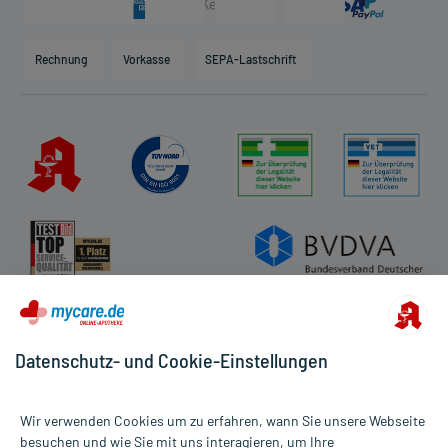
Karriere
Hilfsmittelbox
Engagement
Direktabrechnung PKV
Rechnung
Vorkasse
SEPA-Lastschrift
Partner
Apotheke vor Ort
Kundenbewertungen
AGB
Impressum
Datenschutz
Cookie-Einstellungen
Rückgabe/Widerruf
Barrierefreiheitserklärung
Datenschutz- und Cookie-Einstellungen
Wir verwenden Cookies um zu erfahren, wann Sie unsere Webseite
besuchen und wie Sie mit uns interagieren, um Ihre