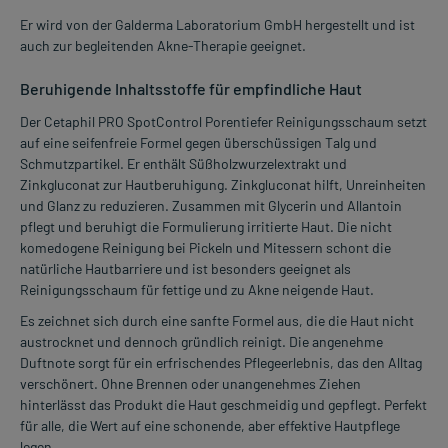
Er wird von der Galderma Laboratorium GmbH hergestellt und ist
auch zur begleitenden Akne-Therapie geeignet.
Beruhigende Inhaltsstoffe für empfindliche Haut
Der Cetaphil PRO SpotControl Porentiefer Reinigungsschaum setzt
auf eine seifenfreie Formel gegen überschüssigen Talg und
Schmutzpartikel. Er enthält Süßholzwurzelextrakt und
Zinkgluconat zur Hautberuhigung. Zinkgluconat hilft, Unreinheiten
und Glanz zu reduzieren. Zusammen mit Glycerin und Allantoin
pflegt und beruhigt die Formulierung irritierte Haut. Die nicht
komedogene Reinigung bei Pickeln und Mitessern schont die
natürliche Hautbarriere und ist besonders geeignet als
Reinigungsschaum für fettige und zu Akne neigende Haut.
Es zeichnet sich durch eine sanfte Formel aus, die die Haut nicht
austrocknet und dennoch gründlich reinigt. Die angenehme
Duftnote sorgt für ein erfrischendes Pflegeerlebnis, das den Alltag
verschönert. Ohne Brennen oder unangenehmes Ziehen
hinterlässt das Produkt die Haut geschmeidig und gepflegt. Perfekt
für alle, die Wert auf eine schonende, aber effektive Hautpflege
legen.