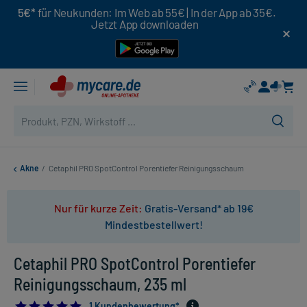
5€*
für Neukunden: Im Web ab 55€ | In der App ab 35€.
Jetzt App downloaden
Akne
/
Cetaphil PRO SpotControl Porentiefer Reinigungsschaum
Nur für kurze Zeit:
Gratis-Versand* ab 19€
Mindestbestellwert!
Cetaphil PRO SpotControl Porentiefer
Reinigungsschaum, 235 ml
5.0
1 Kundenbewertung*