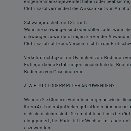
eingenommen/angewendet haben oder beabsichtige
Clotrimazol vermindert die Wirksamkeit von Amphote
Schwangerschaft und Stillzeit:
Wenn Sie schwanger sind oder stillen, oder wenn Si
schwanger zu werden, fragen Sie vor der Anwendung
Clotrimazol sollte aus Vorsicht nicht in der Frühs
Verkehrstüchtigkeit und Fähigkeit zum Bedienen vo
Es liegen keine Erfahrungen hinsichtlich der Beeint
Bedienen von Maschinen vor.
3. WIE IST CLODERM PUDER ANZUWENDEN?
Wenden Sie Cloderm Puder immer genau wie in dies
Ihrem Arzt oder Apotheker getroffenen Absprache an
sich nicht sicher sind. Die empfohlene Dosis beträgt
eingepudert. Der Puder ist im Wechsel mit anderen
anzuwenden.