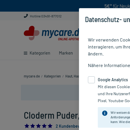
5€*
für Neuk
Hotline 03491-877012
Datenschutz- un
Wir verwenden Cooki
interagieren, um Ihr
Kategorien
Marken
Ratgeber
E-Rezept ei
ändern.
Nähere Information
mycare.de
/
Kategorien
/
Haut, Haare & Nägel
/
Haut
/
Hautpilz
/
C
Google Analytics
Mit diesen Cookie
und Ihre Nutzerer
Pixel, Youtube-Soc
Cloderm Puder, 30 g
Wir weisen d
Anforderunge
kann. Wie die
5.0
2 Kundenbewertungen*