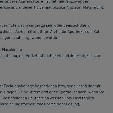
n andere Arzneimittel einzunehmen/anzuwenden.
ricin und anderen Polyenantibiotika (Nystatin, Natamycin).
e vermuten, schwanger zu sein oder beabsichtigen,
 dieses Arzneimittels Ihren Arzt oder Apotheker um Rat.
chwangerschaft angewendet werden.
n Maschinen:
rächtigung der Verkehrstüchtigkeit und der Fähigkeit zum
er Packungsbeilage beschrieben bzw. genau nach der mit
. Fragen Sie bei Ihrem Arzt oder Apotheker nach, wenn Sie
: Die befallenen Hautpartien werden 1 bis 2mal täglich
 Darreichungsformen, wie Creme oder Lösung,