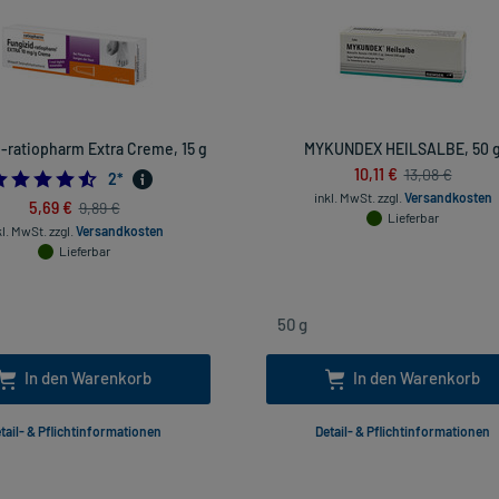
-ratiopharm Extra Creme, 15 g
MYKUNDEX HEILSALBE, 50 
10,11 €
13,08 €
4.5
2
*
inkl. MwSt.
zzgl.
Versandkosten
5,69 €
9,89 €
Lieferbar
kl. MwSt.
zzgl.
Versandkosten
Lieferbar
In den Warenkorb
In den Warenkorb
tail- & Pflichtinformationen
Detail- & Pflichtinformationen