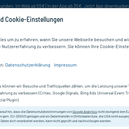
unden: Im Web ab 55€ | In der App ab 35€. Jetzt App downloade
d Cookie-Einstellungen
es um zu erfahren, wann Sie unsere Webseite besuchen und wie
e Nutzererfahrung zu verbessern. Sie können Ihre Cookie-Einste
nlösen
Rezeptur
Aktion %
en:
Datenschutzerklärung
Impressum
loderm Puder
s können wir Besuche und Trafficquellen zählen, um die Leistung unsere
Nur für kurze Zeit:
Gratis-Versand* ab 19€ Mindestbestellwert!
fahrung zu verbessern (Criteo, Google Signals, Bing Ads Universal Event 
ial Plugin).
arauf hin, dass die Datenschutzbestimmungen von
Google Analytics
nicht zwingend den E
Zur Unterstützung der Lokalbehand
n gem. EU-DSGVO genügen und ein Datentransfer in Drittstaaten bzw. die USA nicht ausg
 Daten dort verarbeitet werden, kann nicht geprüft und nachvollzogen werden.
Darreichung:
P