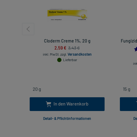
Cloderm Creme 1%, 20 g
Fungizid
2,59 €
3,43 €
inkl. MwSt.
zzgl.
Versandkosten
Lieferbar
in
In den Warenkorb
Detail- & Pflichtinformationen
De