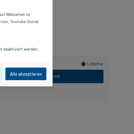
 g
0976623
 auf Webseiten zu
ERMAPHARM AG
irion, Youtube-Social
Herzen sammeln
t deaktiviert werden.
Lieferbar
Alle akzeptieren
In den Warenkorb