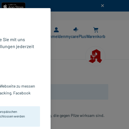
n
E-Rezept App
Anmelden
mycarePlus
Warenkorb
 Sie mit uns
llungen jederzeit
r Webseite zu messen
Tracking, Facebook
uropäischen
lung von Creme oder Lösung, die gegen Pilze wirksam sind.
eschlossen werden
uder