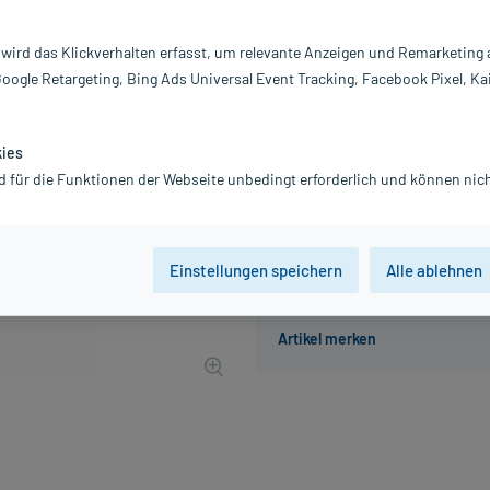
Inhalt:
30
PZN:
0
 wird das Klickverhalten erfasst, um relevante Anzeigen und Remarketing
Hersteller:
D
Google Retargeting, Bing Ads Universal Event Tracking, Facebook Pixel, Ka
5,35 €
UVP
7,37 €
54
Plus
inkl. MwSt.
zzgl.
Versandkosten
kies
Grundpreis: 178,33 € / kg
d für die Funktionen der Webseite unbedingt erforderlich und können nich
Einstellungen speichern
Alle ablehnen