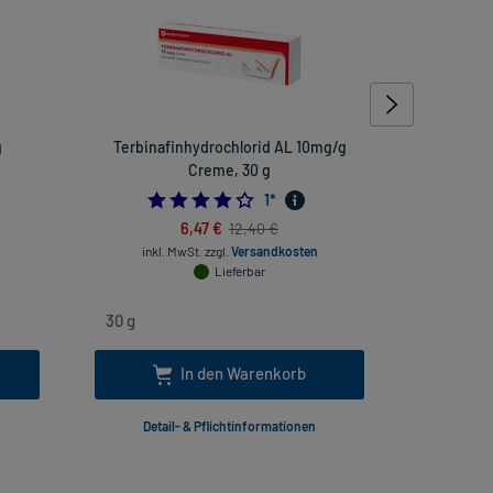
g
Terbinafinhydrochlorid AL 10mg/g
Creme, 30 g
4.0
1
*
6,47 €
12,40 €
inkl. Mw
inkl. MwSt.
zzgl.
Versandkosten
Lieferbar
In den Warenkorb
Detail- & Pflichtinformationen
Deta