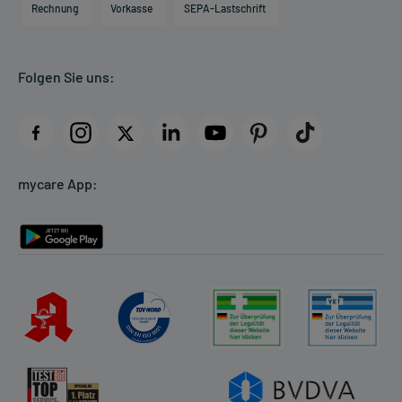
Direktabrechnung PKV
Rechnung
Vorkasse
SEPA-Lastschrift
Partner
Apotheke vor Ort
Kundenbewertungen
Folgen Sie uns:
AGB
Impressum
Datenschutz
Cookie-Einstellungen
mycare App:
Rückgabe/Widerruf
Barrierefreiheitserklärung