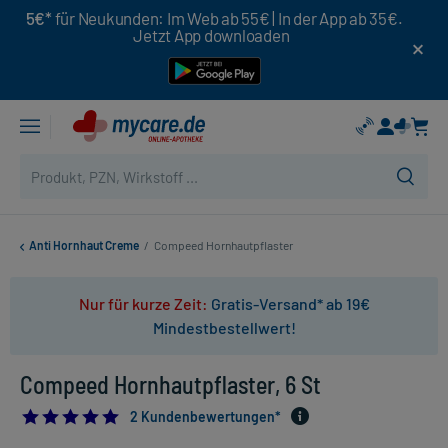
5€*
für Neukunden: Im Web ab 55€ | In der App ab 35€.
Jetzt App downloaden
Anti Hornhaut Creme
/
Compeed Hornhautpflaster
Nur für kurze Zeit:
Gratis-Versand* ab 19€
Mindestbestellwert!
Compeed Hornhautpflaster, 6 St
5.0
2 Kundenbewertungen*