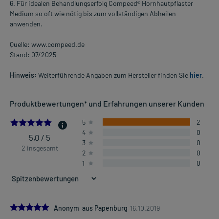
6. Für idealen Behandlungserfolg Compeed® Hornhautpflaster
Medium so oft wie nötig bis zum vollständigen Abheilen
anwenden.
Quelle: www.compeed.de
Stand: 07/2025
Hinweis:
Weiterführende Angaben zum Hersteller finden Sie
hier
.
Produktbewertungen* und Erfahrungen unserer Kunden
5.0
5
2
4
0
5,0 / 5
3
0
2 insgesamt
2
0
1
0
5.0
Anonym aus Papenburg
16.10.2019