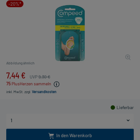
-20%*
Abbildung ähnlich
7,44 €
UVP
9,30 €
75
PlusHerzen sammeln
inkl. MwSt.
zzgl.
Versandkosten
Lieferbar
In den Warenkorb