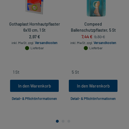
Gothaplast Hornhautpflaster
Compeed
6x10 cm, 1 St
Ballenschutzpflaster, 5 St
2,97 €
7,44 €
9,30 €
inkl. MwSt.
zzgl.
Versandkosten
inkl. MwSt.
zzgl.
Versandkosten
Lieferbar
Lieferbar
In den Warenkorb
In den Warenkorb
Detail- & Pflichtinformationen
Detail- & Pflichtinformationen