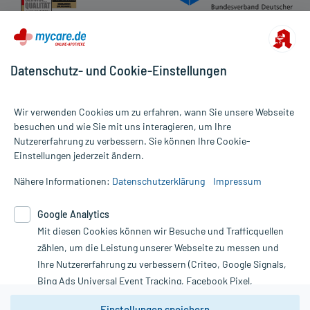
Datenschutz- und Cookie-Einstellungen
Wir verwenden Cookies um zu erfahren, wann Sie unsere Webseite
besuchen und wie Sie mit uns interagieren, um Ihre
Nutzererfahrung zu verbessern. Sie können Ihre Cookie-
Alle Preise gelten inkl. MwSt., ggf. zzgl. Versandkosten
Einstellungen jederzeit ändern.
Informationen auf dieser Website werden ausschließlich für
informative Zwecke zur Verfügung gestellt. Sie ersetzen keinesfalls
Nähere Informationen:
Datenschutzerklärung
Impressum
die Untersuchung und Behandlung durch einen Arzt. Bitte
beachten Sie, dass hierdurch weder Diagnosen gestellt noch
Google Analytics
Therapien eingeleitet werden können. | Diese Webseite benutzt
Mit diesen Cookies können wir Besuche und Trafficquellen
Google Analytics. Lesen Sie bitte dazu die wichtigen Hinweise in
unserer Datenschutzerklärung. Für den Widerruf einer Bestellung
zählen, um die Leistung unserer Webseite zu messen und
nutzen Sie das Formular:
Ihre Nutzererfahrung zu verbessern (Criteo, Google Signals,
Bing Ads Universal Event Tracking, Facebook Pixel,
Vertrag widerrufen
Youtube-Social Plugin).
Einstellungen speichern