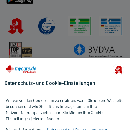
Datenschutz- und Cookie-Einstellungen
Wir verwenden Cookies um zu erfahren, wann Sie unsere Webseite
besuchen und wie Sie mit uns interagieren, um Ihre
Nutzererfahrung zu verbessern. Sie können Ihre Cookie-
Alle Preise gelten inkl. MwSt., ggf. zzgl. Versandkosten
Einstellungen jederzeit ändern.
Informationen auf dieser Website werden ausschließlich für
informative Zwecke zur Verfügung gestellt. Sie ersetzen keinesfalls
Nähere Informationen:
Datenschutzerklärung
Impressum