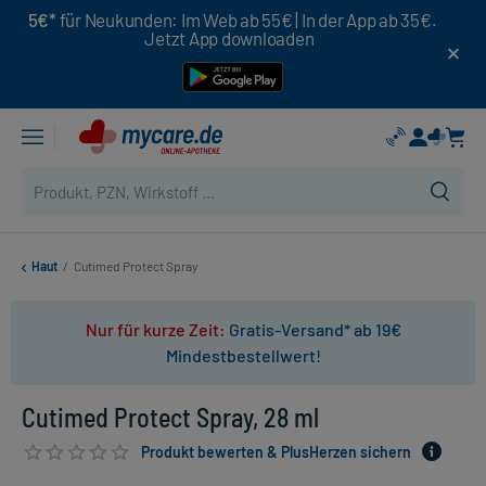
5€*
für Neukunden: Im Web ab 55€ | In der App ab 35€.
Jetzt App downloaden
Haut
/
Cutimed Protect Spray
Nur für kurze Zeit:
Gratis-Versand* ab 19€
Mindestbestellwert!
Cutimed Protect Spray, 28 ml
Produkt bewerten & PlusHerzen sichern