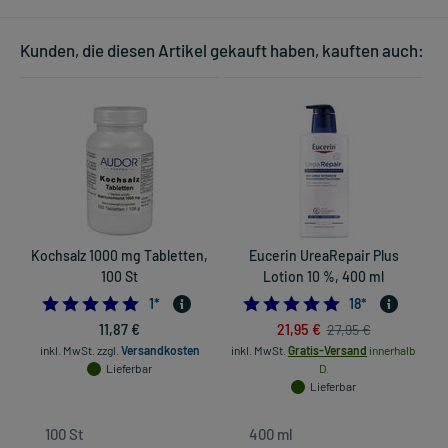
Kunden, die diesen Artikel gekauft haben, kauften auch:
Kochsalz 1000 mg Tabletten,
Eucerin UreaRepair Plus
100 St
Lotion 10 %, 400 ml
5.0
4.8333333333333
1
*
18
*
11,87 €
21,95 €
27,95 €
inkl. MwSt.
zzgl.
Versandkosten
inkl. MwSt.
Gratis-Versand
innerhalb
Lieferbar
D.
Lieferbar