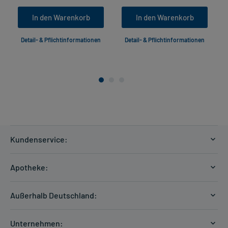
In den Warenkorb
In den Warenkorb
Detail- & Pflichtinformationen
Detail- & Pflichtinformationen
Kundenservice:
Versandkosten
Apotheke:
Zahlungsarten
Ratgeber
Kontakt
Außerhalb Deutschland:
E-Rezept
FAQ
Versandkosten Schweiz
Papierrezept einlösen
Hilfe
Unternehmen: