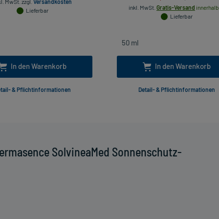
kl. MwSt.
zzgl.
Versandkosten
inkl. MwSt.
Gratis-Versand
innerhalb
Lieferbar
Lieferbar
In den Warenkorb
In den Warenkorb
tail- & Pflichtinformationen
Detail- & Pflichtinformationen
Dermasence SolvineaMed Sonnenschutz-