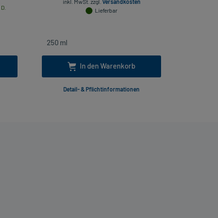
inkl. MwSt.
zzgl.
Versandkosten
 D.
Lieferbar
inkl
In den Warenkorb
Detail- & Pflichtinformationen
Deta