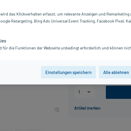
wasserfest und für die ganze Famili
 wird das Klickverhalten erfasst, um relevante Anzeigen und Remarketing
Darreichung:
Lo
Inhalt:
20
Google Retargeting, Bing Ads Universal Event Tracking, Facebook Pixel, Ka
PZN:
2
Hersteller:
M
kies
21,52 €
d für die Funktionen der Webseite unbedingt erforderlich und können nich
UVP
26,90 €
216
P
inkl. MwSt.
Gratis-Versand
innerhalb D.
Grundpreis: 107,60 € / l
Einstellungen speichern
Alle ablehnen