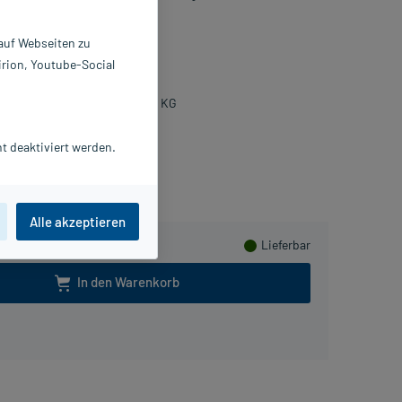
e geeignet.
 auf Webseiten zu
tion
0 ml
irion, Youtube-Social
0097869
edicos Kosmetik GmbH & Co. KG
t deaktiviert werden.
lusHerzen sammeln
Alle akzeptieren
Lieferbar
In den Warenkorb