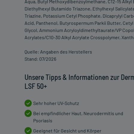
Aqua, Butyl Methoxydibenzoylmethane, C12-15 Alkyl B
Diethylhexyl Butamido Triazone, Ethylhexyl Salicyla
Triazine, Potassium Cetyl Phosphate, Dicaprylyl Car
Acid, Panthenol, Butyrospermum Parkii Butter, Cetyl A
Glycol, Ammonium Acryloyldimethyltaurate/VP Copoly
Acrylates/C10-30 Alkyl Acrylate Crosspolymer, Xant
Quelle: Angaben des Herstellers
Stand: 07/2026
Unsere Tipps & Informationen zur De
LSF 50+
Sehr hoher UV-Schutz
Bei empfindlicher Haut, Neurodermitis und
Psoriasis
Geeignet für Gesicht und Körper