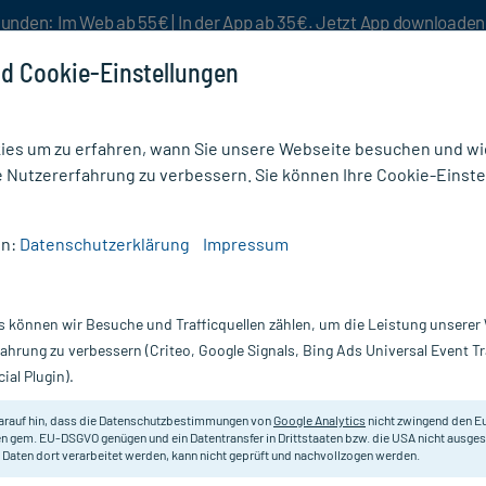
unden: Im Web ab 55€ | In der App ab 35€. Jetzt App downloade
d Cookie-Einstellungen
es um zu erfahren, wann Sie unsere Webseite besuchen und wie
e Nutzererfahrung zu verbessern. Sie können Ihre Cookie-Einste
nlösen
Rezeptur
Aktion %
en:
Datenschutzerklärung
Impressum
enschutzmittel für den Körper
/
Dermasence SolvineaMed Sonnenschutz-Lotion LSF 
s können wir Besuche und Trafficquellen zählen, um die Leistung unsere
Nur für kurze Zeit:
Gratis-Versand* ab 19€ Mindestbestellwert!
fahrung zu verbessern (Criteo, Google Signals, Bing Ads Universal Event 
ial Plugin).
nnenschutz-
Dermasence
arauf hin, dass die Datenschutzbestimmungen von
Google Analytics
nicht zwingend den E
n gem. EU-DSGVO genügen und ein Datentransfer in Drittstaaten bzw. die USA nicht ausg
 Daten dort verarbeitet werden, kann nicht geprüft und nachvollzogen werden.
Leichte, parfümfreie Sonnenschutz
empfindliche Haut vor Zellschäden 