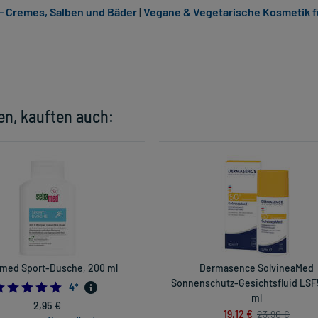
- Cremes, Salben und Bäder
|
Vegane & Vegetarische Kosmetik f
en, kauften auch:
med Sport-Dusche, 200 ml
Dermasence SolvineaMed
Sonnenschutz-Gesichtsfluid LSF
4.75
4
*
ml
2,95 €
19,12 €
23,90 €