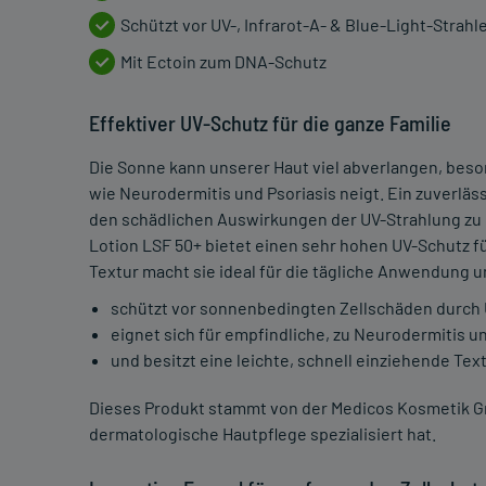
Schützt vor UV-, Infrarot-A- & Blue-Light-Strahl
Mit Ectoin zum DNA-Schutz
Effektiver UV-Schutz für die ganze Familie
Die Sonne kann unserer Haut viel abverlangen, bes
wie Neurodermitis und Psoriasis neigt. Ein zuverläs
den schädlichen Auswirkungen der UV-Strahlung z
Lotion LSF 50+ bietet einen sehr hohen UV-Schutz fü
Textur macht sie ideal für die tägliche Anwendung u
schützt vor sonnenbedingten Zellschäden durch U
eignet sich für empfindliche, zu Neurodermitis u
und besitzt eine leichte, schnell einziehende Text
Dieses Produkt stammt von der Medicos Kosmetik G
dermatologische Hautpflege spezialisiert hat.