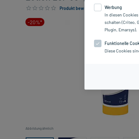
Werbung
Produkt bewerten & PlusHerzen sichern
In diesen Cookies
-20%*
schalten (Criteo, 
Plugin, Emarsys).
Funktionelle Coo
Diese Cookies sin
Abbildung ähnlich