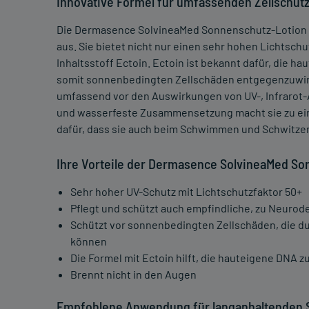
Innovative Formel für umfassenden Zellschut
Die Dermasence SolvineaMed Sonnenschutz-Lotion L
aus. Sie bietet nicht nur einen sehr hohen Lichtsch
Inhaltsstoff Ectoin. Ectoin ist bekannt dafür, die 
somit sonnenbedingten Zellschäden entgegenzuwirke
umfassend vor den Auswirkungen von UV-, Infrarot-
und wasserfeste Zusammensetzung macht sie zu ein
dafür, dass sie auch beim Schwimmen und Schwitzen
Ihre Vorteile der Dermasence SolvineaMed So
Sehr hoher UV-Schutz mit Lichtschutzfaktor 50+
Pflegt und schützt auch empfindliche, zu Neurod
Schützt vor sonnenbedingten Zellschäden, die du
können
Die Formel mit Ectoin hilft, die hauteigene DNA z
Brennt nicht in den Augen
Empfohlene Anwendung für langanhaltenden 