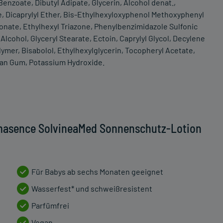
enzoate, Dibutyl Adipate, Glycerin, Alcohol denat.,
te, Dicaprylyl Ether, Bis-Ethylhexyloxyphenol Methoxyphenyl
bonate, Ethylhexyl Triazone, Phenylbenzimidazole Sulfonic
lcohol, Glyceryl Stearate, Ectoin, Caprylyl Glycol, Decylene
mer, Bisabolol, Ethylhexylglycerin, Tocopheryl Acetate,
han Gum, Potassium Hydroxide.
rmasence SolvineaMed Sonnenschutz-Lotion
Für Babys ab sechs Monaten geeignet
Wasserfest* und schweißresistent
Parfümfrei
Vegan