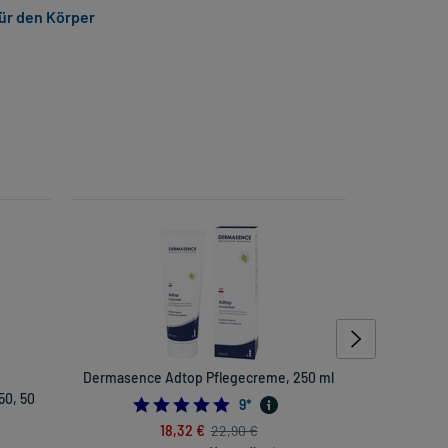
ür den Körper
Dermasence Adtop Pflegecreme, 250 ml
Derma
50, 50
Tagespf
5.0
9
*
18,32 €
22,90 €