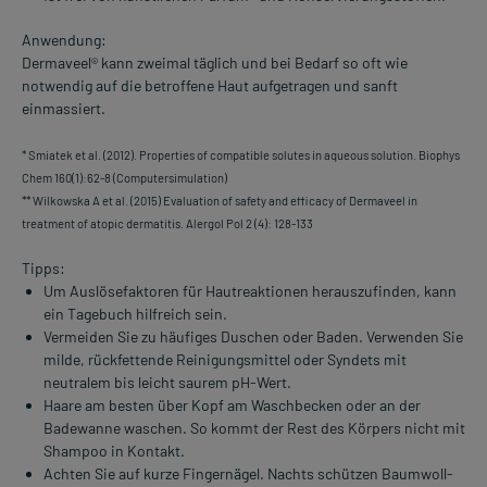
Anwendung:
Dermaveel® kann zweimal täglich und bei Bedarf so oft wie
notwendig auf die betroffene Haut aufgetragen und sanft
einmassiert.
* Smiatek et al. (2012). Properties of compatible solutes in aqueous solution. Biophys
Chem 160(1):62-8 (Computersimulation)
** Wilkowska A et al. (2015) Evaluation of safety and efficacy of Dermaveel in
treatment of atopic dermatitis. Alergol Pol 2 (4): 128-133
Tipps:
Um Auslösefaktoren für Hautreaktionen herauszufinden, kann
ein Tagebuch hilfreich sein.
Vermeiden Sie zu häufiges Duschen oder Baden. Verwenden Sie
milde, rückfettende Reinigungsmittel oder Syndets mit
neutralem bis leicht saurem pH-Wert.
Haare am besten über Kopf am Waschbecken oder an der
Badewanne waschen. So kommt der Rest des Körpers nicht mit
Shampoo in Kontakt.
Achten Sie auf kurze Fingernägel. Nachts schützen Baumwoll-