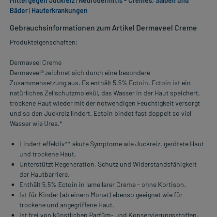
Mittel gegen Juckreiz
|
Neurodermitis - Cremes, Salben und
Bäder
|
Hauterkrankungen
Gebrauchsinformationen zum Artikel Dermaveel Creme
Produkteigenschaften:
Dermaveel Creme
Dermaveel® zeichnet sich durch eine besondere
Zusammensetzung aus. Es enthält 5,5% Ectoin. Ectoin ist ein
natürliches Zellschutzmolekül, das Wasser in der Haut speichert,
trockene Haut wieder mit der notwendigen Feuchtigkeit versorgt
und so den Juckreiz lindert. Ectoin bindet fast doppelt so viel
Wasser wie Urea.*
Lindert effektiv** akute Symptome wie Juckreiz, gerötete Haut
und trockene Haut.
Unterstützt Regeneration, Schutz und Widerstandsfähigkeit
der Hautbarriere.
Enthält 5,5% Ectoin in lamellarer Creme - ohne Kortison.
Ist für Kinder (ab einem Monat) ebenso geeignet wie für
trockene und angegriffene Haut.
Ist frei von künstlichen Parfüm- und Konservierungsstoffen.