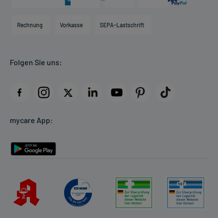
Karriere
Hilfsmittelbox
Engagement
Direktabrechnung PKV
Rechnung
Vorkasse
SEPA-Lastschrift
Partner
Apotheke vor Ort
Kundenbewertungen
Folgen Sie uns:
AGB
Impressum
Datenschutz
Cookie-Einstellungen
mycare App:
Rückgabe/Widerruf
Barrierefreiheitserklärung