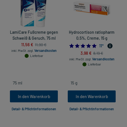
LamiCare Fußcreme gegen
Hydrocortison ratiopharm
Schweiß & Geruch, 75 ml
0,5%, Creme, 15 g
11,56 €
11,90 €
5.0
11
*
inkl. MwSt.
zzgl.
Versandkosten
3,98 €
8,19 €
Lieferbar
inkl. MwSt.
zzgl.
Versandkosten
Lieferbar
In den Warenkorb
In den Warenkorb
Detail- & Pflichtinformationen
Detail- & Pflichtinformationen