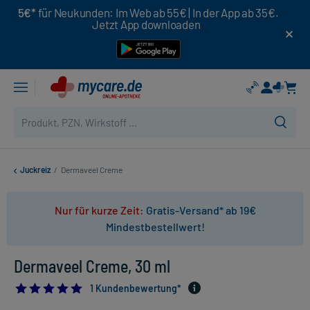
5€*
für Neukunden: Im Web ab 55€ | In der App ab 35€.
Jetzt App downloaden
Juckreiz
/
Dermaveel Creme
Nur für kurze Zeit:
Gratis-Versand* ab 19€
Mindestbestellwert!
Dermaveel Creme, 30 ml
5.0
1 Kundenbewertung*