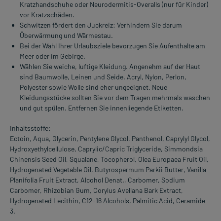
Kratzhandschuhe oder Neurodermitis-Overalls (nur für Kinder)
vor Kratzschäden.
Schwitzen fördert den Juckreiz: Verhindern Sie darum
Überwärmung und Wärmestau.
Bei der Wahl Ihrer Urlaubsziele bevorzugen Sie Aufenthalte am
Meer oder im Gebirge.
Wählen Sie weiche, luftige Kleidung. Angenehm auf der Haut
sind Baumwolle, Leinen und Seide. Acryl, Nylon, Perlon,
Polyester sowie Wolle sind eher ungeeignet. Neue
Kleidungsstücke sollten Sie vor dem Tragen mehrmals waschen
und gut spülen. Entfernen Sie innenliegende Etiketten.
Inhaltsstoffe:
Ectoin, Aqua, Glycerin, Pentylene Glycol, Panthenol, Caprylyl Glycol,
Hydroxyethylcellulose, Caprylic/Capric Triglyceride, Simmondsia
Chinensis Seed Oil, Squalane, Tocopherol, Olea Europaea Fruit Oil,
Hydrogenated Vegetable Oil, Butyrospermum Parkii Butter, Vanilla
Planifolia Fruit Extract, Alcohol Denat., Carbomer, Sodium
Carbomer, Rhizobian Gum, Corylus Avellana Bark Extract,
Hydrogenated Lecithin, C12-16 Alcohols, Palmitic Acid, Ceramide
3.