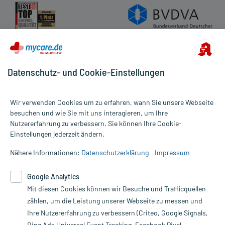
Datenschutz- und Cookie-Einstellungen
Wir verwenden Cookies um zu erfahren, wann Sie unsere Webseite
besuchen und wie Sie mit uns interagieren, um Ihre
Nutzererfahrung zu verbessern. Sie können Ihre Cookie-
Alle Preise gelten inkl. MwSt., ggf. zzgl. Versandkosten
Einstellungen jederzeit ändern.
Informationen auf dieser Website werden ausschließlich für
informative Zwecke zur Verfügung gestellt. Sie ersetzen keinesfalls
Nähere Informationen:
Datenschutzerklärung
Impressum
die Untersuchung und Behandlung durch einen Arzt. Bitte
beachten Sie, dass hierdurch weder Diagnosen gestellt noch
Google Analytics
Therapien eingeleitet werden können. | Diese Webseite benutzt
Mit diesen Cookies können wir Besuche und Trafficquellen
Google Analytics. Lesen Sie bitte dazu die wichtigen Hinweise in
unserer Datenschutzerklärung. Für den Widerruf einer Bestellung
zählen, um die Leistung unserer Webseite zu messen und
nutzen Sie das Formular:
Ihre Nutzererfahrung zu verbessern (Criteo, Google Signals,
Bing Ads Universal Event Tracking, Facebook Pixel,