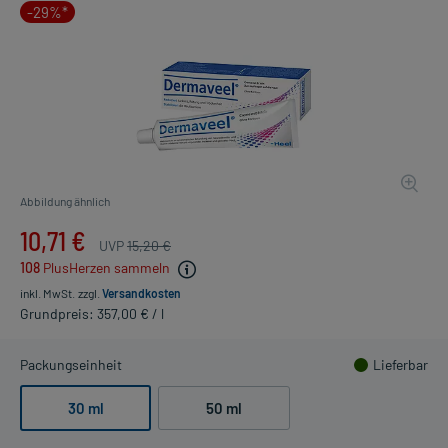
-29%*
Abbildung ähnlich
10,71 €
UVP
15,20 €
108
PlusHerzen sammeln
inkl. MwSt.
zzgl.
Versandkosten
Grundpreis: 357,00 € / l
Packungseinheit
Lieferbar
30 ml
50 ml