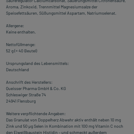
Säureregulator Calciumcarbonat, Säuerungsmittel Citronensäure,
Aroma, Zinkoxid, Trennmittel Magnesiumsalze der
Speisefettsäuren, Süßungsmittel Aspartam, Natriumselenat.
Allergene:
Keine enthalten.
Nettofüllmenge:
52 g (= 40 Beutel)
Ursprungsland des Lebensmittels:
Deutschland
Anschrift des Herstellers:
Queisser Pharma GmbH & Co. KG
Schleswiger Straße 74
24941 Flensburg
Weitere verpflichtende Angaben:
Das Granulat von Doppelherz Abwehr aktiv enthält neben 10 mg
Zink und 50 µg Selen in Kombination mit 100 mg Vitamin C noch
den Eiweißbaustein Histidin – und schmeckt außerdem