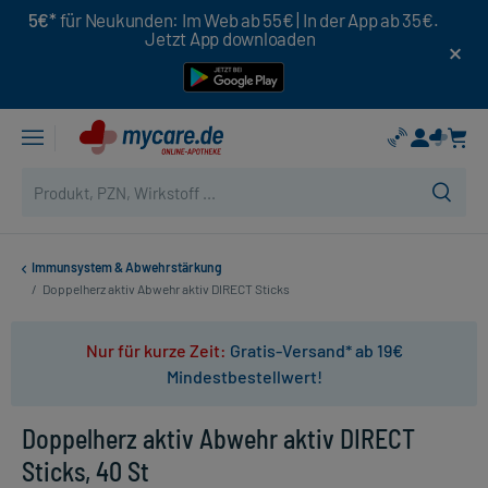
5€*
für Neukunden: Im Web ab 55€ | In der App ab 35€.
Jetzt App downloaden
Immunsystem & Abwehrstärkung
/
Doppelherz aktiv Abwehr aktiv DIRECT Sticks
Nur für kurze Zeit:
Gratis-Versand* ab 19€
Mindestbestellwert!
Doppelherz aktiv Abwehr aktiv DIRECT
Sticks, 40 St