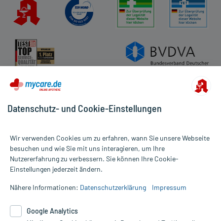
Datenschutz- und Cookie-Einstellungen
Wir verwenden Cookies um zu erfahren, wann Sie unsere Webseite
besuchen und wie Sie mit uns interagieren, um Ihre
Nutzererfahrung zu verbessern. Sie können Ihre Cookie-
Alle Preise gelten inkl. MwSt., ggf. zzgl. Versandkosten
Einstellungen jederzeit ändern.
Informationen auf dieser Website werden ausschließlich für
informative Zwecke zur Verfügung gestellt. Sie ersetzen keinesfalls
Nähere Informationen:
Datenschutzerklärung
Impressum
die Untersuchung und Behandlung durch einen Arzt. Bitte
beachten Sie, dass hierdurch weder Diagnosen gestellt noch
Google Analytics
Therapien eingeleitet werden können. | Diese Webseite benutzt