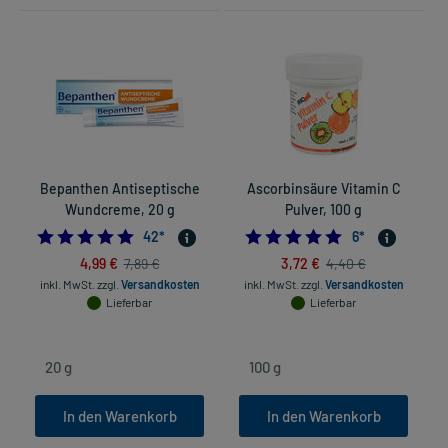
Bepanthen Antiseptische
Ascorbinsäure Vitamin C
Wundcreme, 20 g
Pulver, 100 g
4.880952380952381
5.0
42
*
6
*
4,99 €
3,72 €
7,89 €
4,40 €
inkl. MwSt.
zzgl.
Versandkosten
inkl. MwSt.
zzgl.
Versandkosten
Lieferbar
Lieferbar
In den Warenkorb
In den Warenkorb