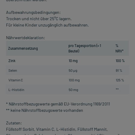
Aufbewahrungsbedingungen:
Trocken und nicht über 25°C lagern.
Für kleine Kinder unzugänglich aufbewahren.
Nährwertdeklaration:
pro Tagesportion (= 1
%
Zusammensetzung
Beutel)
NRV*
Zink
10 mg
100 %
Selen
50 µg
91 %
Vitamin C
100 mg
125 %
L-Histidin
50 mg
**
* Nährstoffbezugswerte gemäß EU-Verordnung 1169/2011
** keine Nährstoffbezugswerte vorhanden
Zutaten:
Füllstoff Sorbit, Vitamin C, L-Histidin, Füllstoff Mannit,