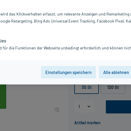
Darreichung:
Fi
 wird das Klickverhalten erfasst, um relevante Anzeigen und Remarketing
Inhalt:
30
Google Retargeting, Bing Ads Universal Event Tracking, Facebook Pixel, Ka
PZN:
1
Hersteller:
Qu
Information:
kies
15,29 €
d für die Funktionen der Webseite unbedingt erforderlich und können nich
UVP
17,85 €
153
P
inkl. MwSt.
zzgl.
Versandkosten
Einstellungen speichern
Alle ablehnen
Packungseinheit
30 St
120 St