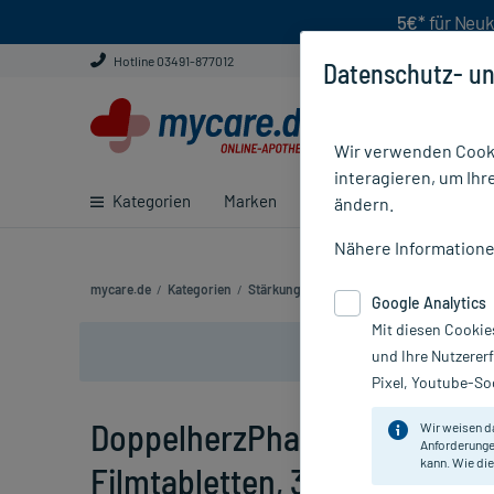
5€*
für Neuk
Hotline 03491-877012
Datenschutz- un
Wir verwenden Cooki
interagieren, um Ihr
Kategorien
Marken
Ratgeber
E-Rezept ei
ändern.
Nähere Information
mycare.de
/
Kategorien
/
Stärkung & Konzentration
/
Gedächtnis & 
Google Analytics
Mit diesen Cookie
und Ihre Nutzerer
Pixel, Youtube-Soc
DoppelherzPharma Ginkgo 1
Wir weisen d
Anforderunge
kann. Wie die
Filmtabletten, 30 St