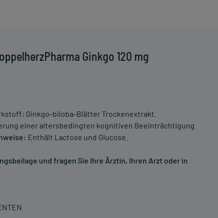
DoppelherzPharma Ginkgo 120 mg
rkstoff: Ginkgo-biloba-Blätter Trockenextrakt.
ung einer altersbedingten kognitiven Beeinträchtigung
nweise:
Enthält Lactose und Glucose.
sbeilage und fragen Sie Ihre Ärztin, Ihren Arzt oder in
IENTEN