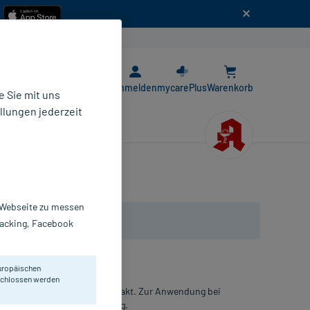
n
E-Rezept App
Anmelden
mycarePlus
Warenkorb
 Sie mit uns
llungen jederzeit
r Webseite zu messen
Tracking, Facebook
uropäischen
eschlossen werden
go-biloba-Blätter Trockenextrakt. Zur Anwendung bei
r kognitiver Beeinträchtigung.