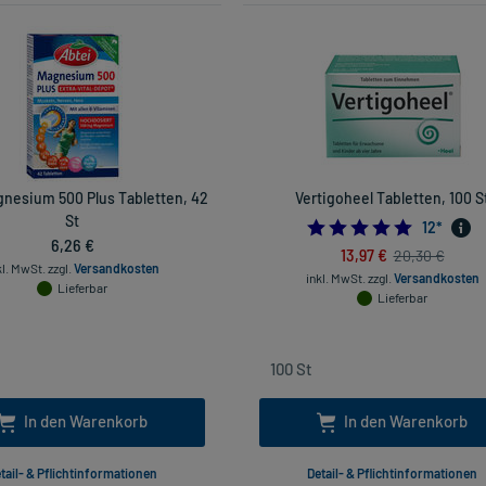
gnesium 500 Plus Tabletten, 42
Vertigoheel Tabletten, 100 S
St
4.75
12
*
6,26 €
13,97 €
20,30 €
kl. MwSt.
zzgl.
Versandkosten
inkl. MwSt.
zzgl.
Versandkosten
Lieferbar
Lieferbar
In den Warenkorb
In den Warenkorb
tail- & Pflichtinformationen
Detail- & Pflichtinformationen