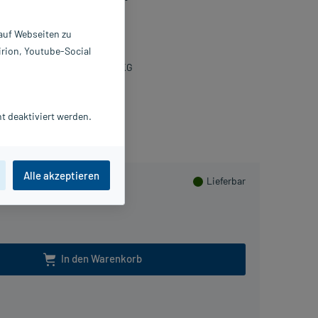
lmtabletten
 auf Webseiten zu
 St
irion, Youtube-Social
8746094
eisser Pharma GmbH & Co. KG
Beipackzettel als PDF
t deaktiviert werden.
lusHerzen sammeln
Alle akzeptieren
Lieferbar
In den Warenkorb