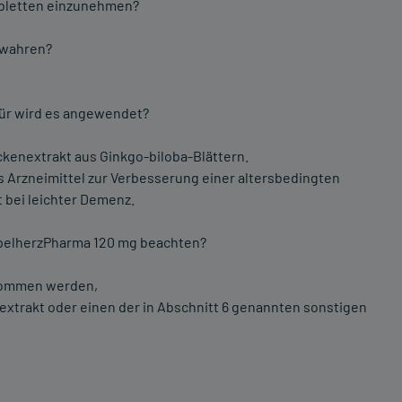
abletten einzunehmen?
ewahren?
für wird es angewendet?
kenextrakt aus Ginkgo-biloba-Blättern.
s Arzneimittel zur Verbesserung einer altersbedingten
 bei leichter Demenz.
ppelherzPharma 120 mg beachten?
nommen werden,
extrakt oder einen der in Abschnitt 6 genannten sonstigen