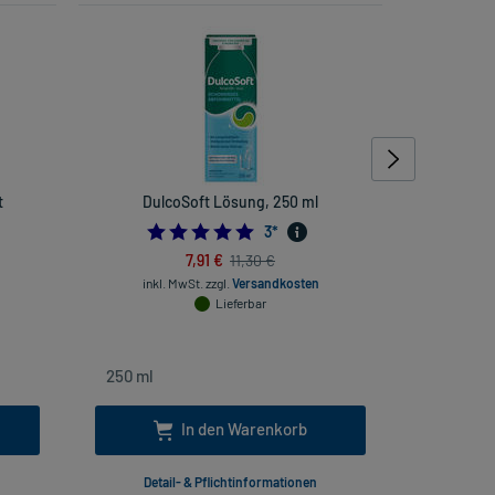
t
DulcoSoft Lösung, 250 ml
Sidroga S
5.0
3
*
7,91 €
11,30 €
inkl. MwSt.
zzgl.
Versandkosten
inkl
Lieferbar
In den Warenkorb
Detail- & Pflichtinformationen
Deta