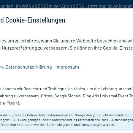
unden: Im Web ab 55€ | In der App ab 35€. Jetzt App downloade
d Cookie-Einstellungen
es um zu erfahren, wann Sie unsere Webseite besuchen und wie
e Nutzererfahrung zu verbessern. Sie können Ihre Cookie-Einste
nlösen
Rezeptur
Aktion %
en:
Datenschutzerklärung
Impressum
Konzentration
/
DoppelherzPharma Ginkgo 120 mg Filmtabletten
s können wir Besuche und Trafficquellen zählen, um die Leistung unsere
Nur für kurze Zeit:
Gratis-Versand* ab 19€ Mindestbestellwert!
fahrung zu verbessern (Criteo, Google Signals, Bing Ads Universal Event 
ial Plugin).
20 mg
Doppelherz
arauf hin, dass die Datenschutzbestimmungen von
Google Analytics
nicht zwingend den E
n gem. EU-DSGVO genügen und ein Datentransfer in Drittstaaten bzw. die USA nicht ausg
 Daten dort verarbeitet werden, kann nicht geprüft und nachvollzogen werden.
Pflanzliches Arzneimittel mit Gink
leichter Demenz und altersbedingte