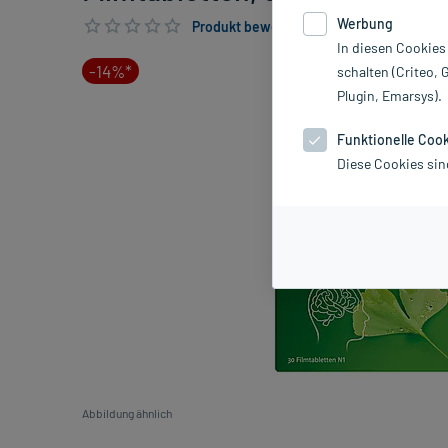
Werbung
Produkt bewerten & PlusHerzen sichern
In diesen Cookies
-14%*
schalten (Criteo, 
Plugin, Emarsys).
Funktionelle Coo
Diese Cookies sin
Abbildung ähnlich