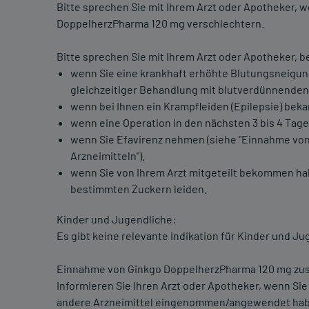
Bitte sprechen Sie mit Ihrem Arzt oder Apotheker,
DoppelherzPharma 120 mg verschlechtern.
Bitte sprechen Sie mit Ihrem Arzt oder Apotheker,
wenn Sie eine krankhaft erhöhte Blutungsneigun
gleichzeitiger Behandlung mit blutverdünnende
wenn bei Ihnen ein Krampfleiden (Epilepsie) bekan
wenn eine Operation in den nächsten 3 bis 4 Tagen
wenn Sie Efavirenz nehmen (siehe "Einnahme v
Arzneimitteln").
wenn Sie von Ihrem Arzt mitgeteilt bekommen hab
bestimmten Zuckern leiden.
Kinder und Jugendliche:
Es gibt keine relevante Indikation für Kinder und Ju
Einnahme von Ginkgo DoppelherzPharma 120 mg zus
Informieren Sie Ihren Arzt oder Apotheker, wenn Si
andere Arzneimittel eingenommen/angewendet habe