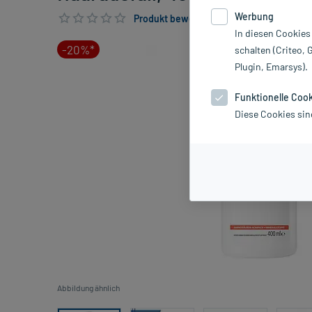
Werbung
Produkt bewerten & PlusHerzen sichern
In diesen Cookies
-20%*
schalten (Criteo, 
Plugin, Emarsys).
Funktionelle Coo
Diese Cookies sin
Abbildung ähnlich