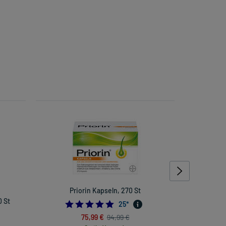
Priorin Kapseln, 270 St
ASS 100 - 
 St
4.96
25
*
75,99 €
94,99 €