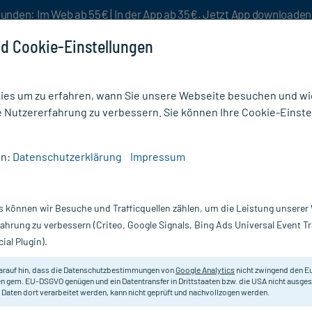
unden: Im Web ab 55€ | In der App ab 35€. Jetzt App downloade
d Cookie-Einstellungen
es um zu erfahren, wann Sie unsere Webseite besuchen und wie
e Nutzererfahrung zu verbessern. Sie können Ihre Cookie-Einste
nlösen
Rezeptur
Aktion %
en:
Datenschutzerklärung
Impressum
/
Ducray Anaphase Shampoo bei temporärem Haarausfall
s können wir Besuche und Trafficquellen zählen, um die Leistung unsere
Nur für kurze Zeit:
Gratis-Versand* ab 19€ Mindestbestellwert!
fahrung zu verbessern (Criteo, Google Signals, Bing Ads Universal Event 
ial Plugin).
ei temporärem
Ducray
arauf hin, dass die Datenschutzbestimmungen von
Google Analytics
nicht zwingend den E
n gem. EU-DSGVO genügen und ein Datentransfer in Drittstaaten bzw. die USA nicht ausg
 Daten dort verarbeitet werden, kann nicht geprüft und nachvollzogen werden.
Shampoo gegen temporären Haarausf
Kopfhautdurchblutung für mehr Vol