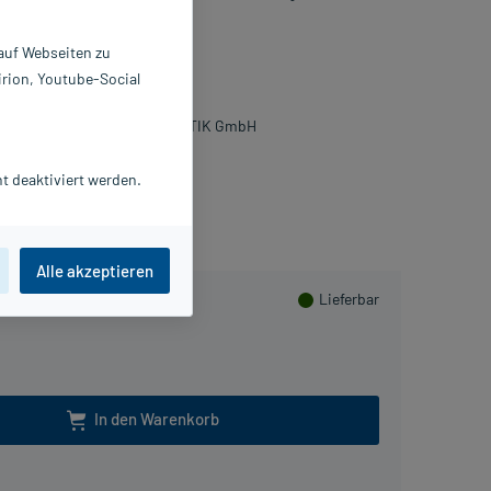
 auf Webseiten zu
hampoo
0 ml
irion, Youtube-Social
450697
IERRE FABRE DERMO KOSMETIK GmbH
t deaktiviert werden.
4
PlusHerzen sammeln
Alle akzeptieren
Lieferbar
In den Warenkorb