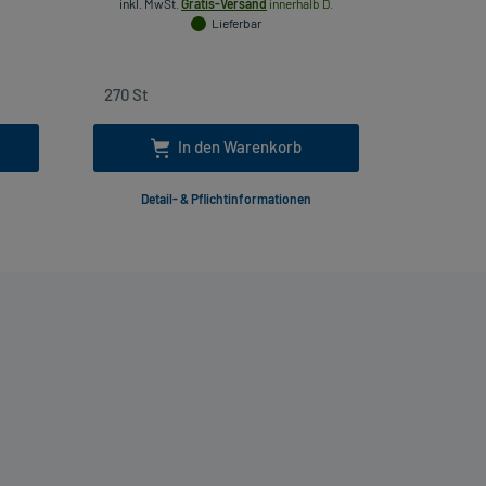
inkl. MwSt.
Gratis-Versand
innerhalb D.
Lieferbar
inkl
In den Warenkorb
Detail- & Pflichtinformationen
Deta