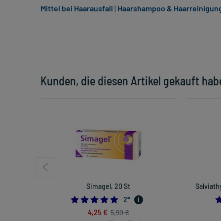
Mittel bei Haarausfall
|
Haarshampoo & Haarreinigun
Kunden, die diesen Artikel gekauft hab
Simagel, 20 St
Salviath
5.0
2
*
4,25 €
5,90 €