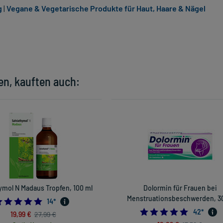
g
|
Vegane & Vegetarische Produkte für Haut, Haare & Nägel
en, kauften auch:
ymol N Madaus Tropfen, 100 ml
Dolormin für Frauen bei
Menstruationsbeschwerden, 30
5.0
14
*
5.0
42
*
19,99 €
27,99 €