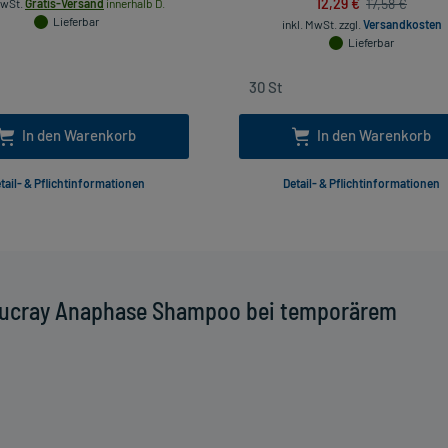
12,29 €
17,58 €
MwSt.
Gratis-Versand
innerhalb D.
Lieferbar
inkl. MwSt.
zzgl.
Versandkosten
Lieferbar
In den Warenkorb
In den Warenkorb
tail- & Pflichtinformationen
Detail- & Pflichtinformationen
Ducray Anaphase Shampoo bei temporärem