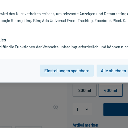
gefärbtem Haar.
 wird das Klickverhalten erfasst, um relevante Anzeigen und Remarketing
Darreichung:
S
Inhalt:
40
Google Retargeting, Bing Ads Universal Event Tracking, Facebook Pixel, Ka
PZN:
19
Hersteller:
P
kies
24,40 €
d für die Funktionen der Webseite unbedingt erforderlich und können nich
UVP
30,50 €
24
inkl. MwSt.
Gratis-Versand
innerhalb D.
Grundpreis: 61,00 € / l
Einstellungen speichern
Alle ablehnen
Packungseinheit
200 ml
400 ml