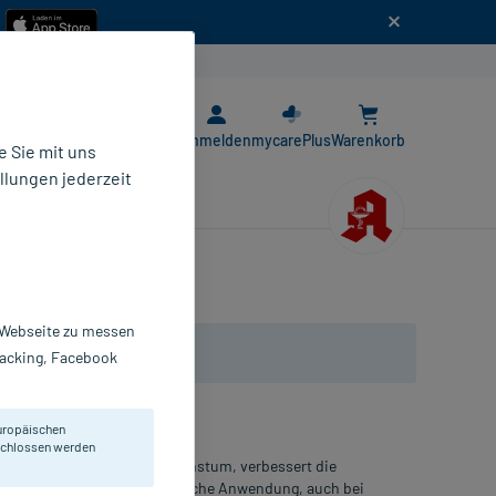
n
E-Rezept App
Anmelden
mycarePlus
Warenkorb
 Sie mit uns
llungen jederzeit
r Webseite zu messen
Tracking, Facebook
uropäischen
eschlossen werden
all. Aktiviert das Haarwachstum, verbessert die
umen. Geeignet für die tägliche Anwendung, auch bei