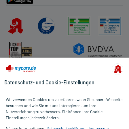
Datenschutz- und Cookie-Einstellungen
Wir verwenden Cookies um zu erfahren, wann Sie unsere Webseite
besuchen und wie Sie mit uns interagieren, um Ihre
Nutzererfahrung zu verbessern. Sie können Ihre Cookie-
Alle Preise gelten inkl. MwSt., ggf. zzgl. Versandkosten
Einstellungen jederzeit ändern.
Informationen auf dieser Website werden ausschließlich für
informative Zwecke zur Verfügung gestellt. Sie ersetzen keinesfalls
Nähere Informationen:
Datenschutzerklärung
Impressum