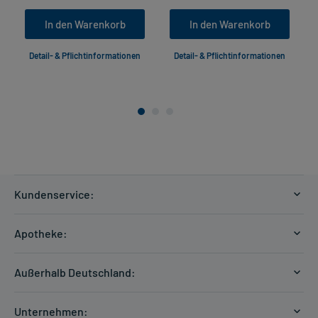
In den Warenkorb
In den Warenkorb
Detail- & Pflichtinformationen
Detail- & Pflichtinformationen
Kundenservice:
Versandkosten
Apotheke:
Zahlungsarten
Ratgeber
Kontakt
Außerhalb Deutschland:
E-Rezept
FAQ
Versandkosten Schweiz
Papierrezept einlösen
Hilfe
Unternehmen: