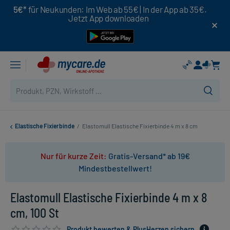
5€*
für Neukunden: Im Web ab 55€ | In der App ab 35€.
Jetzt App downloaden
Elastische Fixierbinde
/
Elastomull Elastische Fixierbinde 4 m x 8 cm
Nur für kurze Zeit:
Gratis-Versand* ab 19€
Mindestbestellwert!
Elastomull Elastische Fixierbinde 4 m x 8
cm, 100 St
Produkt bewerten & PlusHerzen sichern