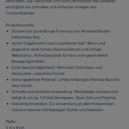
vermieden. Die Flexibilität und hohe Dehnbarkeit des Gewebes
ermöglicht ein schnelles und einfaches Anlegen des
Fixierverbandes.
Produktvorteile:
Sichere und zuverlässige Fixierung von Wundverbänden:
Faltenfreier Sitz.
Hoher Tragekomfort und rutschfester Halt: Weich und
angenehm dank hohem Baumwollanteil und luftiger
Webstuktur. Hohe Elastizität für fast uneingeschränkte
Bewegungsfreiheit.
Gute Hautverträglichkeit: Verhindert Schwitzen und
Hautjucken. Latexfreie Formel.
Atmungsaktives Material: Luftdurchlässiges Material lässt die
Haut atmen.
Schnelle und einfache Anwendung: Wickellagen müssen sich
lediglich um ca. 1 Drittel überlappen. Spart Zeit und Material.
Vielseitig einsetzbar: Zur Anwendung an allen Körperteilen,
insbesondere an viel bewegten Stellen und Gelenken.
Maße:
4 m x 8 cm