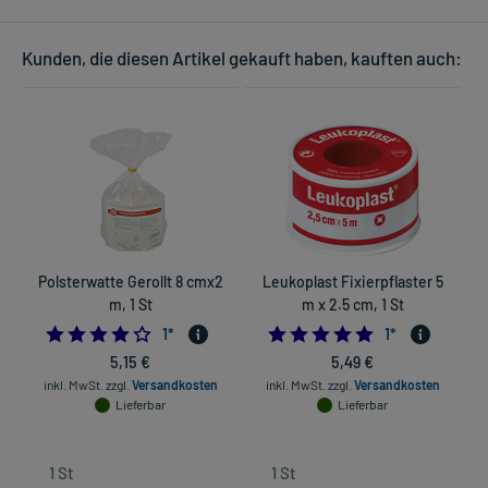
Kunden, die diesen Artikel gekauft haben, kauften auch:
Polsterwatte Gerollt 8 cmx2
Leukoplast Fixierpflaster 5
m, 1 St
m x 2.5 cm, 1 St
4.0
5.0
1
*
1
*
5,15 €
5,49 €
inkl. MwSt.
zzgl.
Versandkosten
inkl. MwSt.
zzgl.
Versandkosten
Lieferbar
Lieferbar