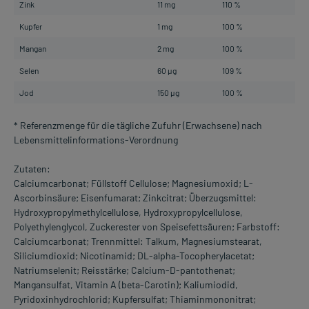
Zink
11 mg
110 %
Kupfer
1 mg
100 %
Mangan
2 mg
100 %
Selen
60 µg
109 %
Jod
150 µg
100 %
* Referenzmenge für die tägliche Zufuhr (Erwachsene) nach
Lebensmittelinformations-Verordnung
Zutaten:
Calciumcarbonat; Füllstoff Cellulose; Magnesiumoxid; L-
Ascorbinsäure; Eisenfumarat; Zinkcitrat; Überzugsmittel:
Hydroxypropylmethylcellulose, Hydroxypropylcellulose,
Polyethylenglycol, Zuckerester von Speisefettsäuren; Farbstoff:
Calciumcarbonat; Trennmittel: Talkum, Magnesiumstearat,
Siliciumdioxid; Nicotinamid; DL-alpha-Tocopherylacetat;
Natriumselenit; Reisstärke; Calcium-D-pantothenat;
Mangansulfat, Vitamin A (beta-Carotin); Kaliumiodid,
Pyridoxinhydrochlorid; Kupfersulfat; Thiaminmononitrat;