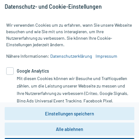
Datenschutz- und Cookie-Einstellungen
Wir verwenden Cookies um zu erfahren, wann Sie unsere Webseite
besuchen und wie Sie mit uns interagieren, um Ihre
Nutzererfahrung zu verbessern. Sie können Ihre Cookie-
Alle Preise gelten inkl. MwSt., ggf. zzgl. Versandkosten
Einstellungen jederzeit ändern.
Informationen auf dieser Website werden ausschließlich für
informative Zwecke zur Verfügung gestellt. Sie ersetzen keinesfalls
Nähere Informationen:
Datenschutzerklärung
Impressum
die Untersuchung und Behandlung durch einen Arzt. Bitte
beachten Sie, dass hierdurch weder Diagnosen gestellt noch
Google Analytics
Therapien eingeleitet werden können. | Diese Webseite benutzt
Mit diesen Cookies können wir Besuche und Trafficquellen
Google Analytics. Lesen Sie bitte dazu die wichtigen Hinweise in
unserer Datenschutzerklärung. Für den Widerruf einer Bestellung
zählen, um die Leistung unserer Webseite zu messen und
nutzen Sie das Formular:
Ihre Nutzererfahrung zu verbessern (Criteo, Google Signals,
Bing Ads Universal Event Tracking, Facebook Pixel,
Vertrag widerrufen
Youtube-Social Plugin).
Einstellungen speichern
Wir weisen darauf hin, dass die
Datenschutzbestimmungen von
Google Analytics
nicht
Alle ablehnen
*Hinweise zu unseren Aktionen und Bewertungen
zwingend den Europäischen Anforderungen gem. EU-
DSGVO genügen und ein Datentransfer in Drittstaaten bzw.