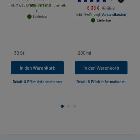
inkl. MwSt.
Gratis-Versand
innerhalb
in
6,38 €
10,36 €
D.
inkl. MwSt.
zzgl.
Versandkosten
Lieferbar
Lieferbar
In den Warenkorb
In den Warenkorb
Detail- & Pflichtinformationen
Detail- & Pflichtinformationen