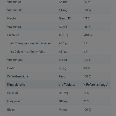
Vitamin B1
1,4 mg
127 %
Vitamin B2
1,4 mg
100 %
Niacin
18 mg NE
113 %
Vitamin B6
1,9 mg
136 %
Folsäure
800 µg
400 %
als Pteroylmonoglutaminsäure
400 µg
k.A.
als Calcium-L-Methylfolat
451 µg
k.A.
Vitamin B12
2,6 µg
104 %
Biotin
30 µg
60 %
Pantothensäure
6 mg
100 %
Mineralstoffe
pro Tablette
% Referenzmenge*
Calcium
126 mg
16 %
Magnesium
100 mg
27 %
Eisen
14 mg
100 %