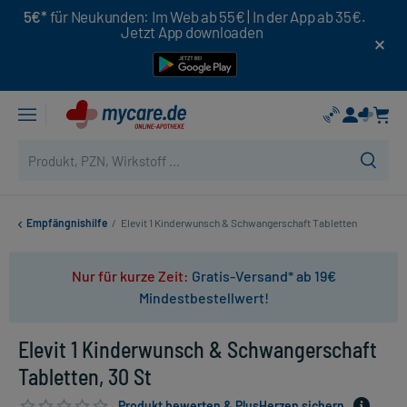
5€*
für Neukunden: Im Web ab 55€ | In der App ab 35€.
Jetzt App downloaden
Empfängnishilfe
/
Elevit 1 Kinderwunsch & Schwangerschaft Tabletten
Nur für kurze Zeit:
Gratis-Versand* ab 19€
Mindestbestellwert!
Elevit 1 Kinderwunsch & Schwangerschaft
Tabletten, 30 St
Produkt bewerten & PlusHerzen sichern