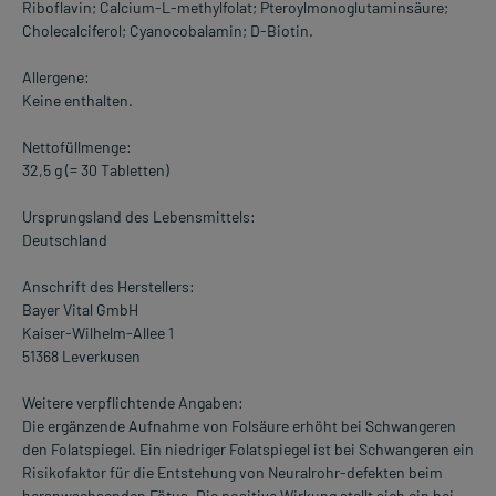
Riboflavin; Calcium-L-methylfolat; Pteroylmonoglutaminsäure;
Cholecalciferol; Cyanocobalamin; D-Biotin.
Allergene:
Keine enthalten.
Nettofüllmenge:
32,5 g (= 30 Tabletten)
Ursprungsland des Lebensmittels:
Deutschland
Anschrift des Herstellers:
Bayer Vital GmbH
Kaiser-Wilhelm-Allee 1
51368 Leverkusen
Weitere verpflichtende Angaben:
Die ergänzende Aufnahme von Folsäure erhöht bei Schwangeren
den Folatspiegel. Ein niedriger Folatspiegel ist bei Schwangeren ein
Risikofaktor für die Entstehung von Neuralrohr-defekten beim
heranwachsenden Fötus. Die positive Wirkung stellt sich ein bei