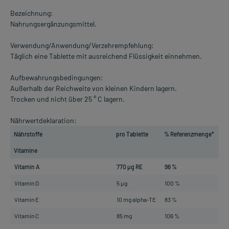
Bezeichnung:
Nahrungsergänzungsmittel.
Verwendung/Anwendung/Verzehrempfehlung:
Täglich eine Tablette mit ausreichend Flüssigkeit einnehmen.
Aufbewahrungsbedingungen:
Außerhalb der Reichweite von kleinen Kindern lagern.
Trocken und nicht über 25 ° C lagern.
Nährwertdeklaration:
Nährstoffe
pro Tablette
% Referenzmenge*
Vitamine
Vitamin A
770 µg RE
96 %
Vitamin D
5 µg
100 %
Vitamin E
10 mg alpha-TE
83 %
Vitamin C
85 mg
106 %