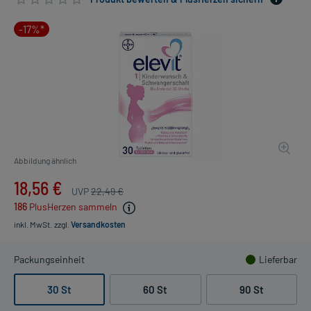
-17%*
Abbildung ähnlich
18,56 €
UVP
22,49 €
186
PlusHerzen sammeln
inkl. MwSt.
zzgl.
Versandkosten
Packungseinheit
Lieferbar
30 St
60 St
90 St