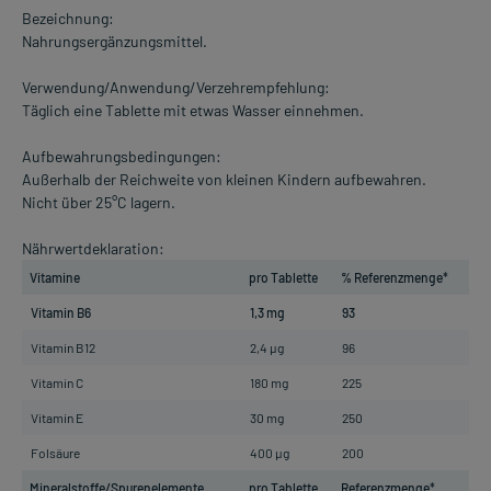
Bezeichnung:
Nahrungsergänzungsmittel.
Verwendung/Anwendung/Verzehrempfehlung:
Täglich eine Tablette mit etwas Wasser einnehmen.
Aufbewahrungsbedingungen:
Außerhalb der Reichweite von kleinen Kindern aufbewahren.
Nicht über 25°C lagern.
Nährwertdeklaration:
Vitamine
pro Tablette
% Referenzmenge*
Vitamin B6
1,3 mg
93
Vitamin B12
2,4 µg
96
Vitamin C
180 mg
225
Vitamin E
30 mg
250
Folsäure
400 µg
200
Mineralstoffe/Spurenelemente
pro Tablette
Referenzmenge*