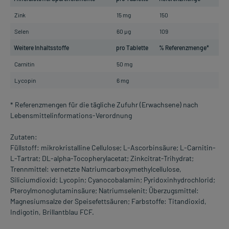
Zink
15 mg
150
Selen
60 µg
109
Weitere Inhaltsstoffe
pro Tablette
% Referenzmenge*
Carnitin
50 mg
Lycopin
6 mg
* Referenzmengen für die tägliche Zufuhr (Erwachsene) nach
Lebensmittelinformations-Verordnung
Zutaten:
Füllstoff: mikrokristalline Cellulose; L-Ascorbinsäure; L-Carnitin-
L-Tartrat; DL-alpha-Tocopherylacetat; Zinkcitrat-Trihydrat;
Trennmittel: vernetzte Natriumcarboxymethylcellulose,
Siliciumdioxid; Lycopin; Cyanocobalamin; Pyridoxinhydrochlorid;
Pteroylmonoglutaminsäure; Natriumselenit; Überzugsmittel:
Magnesiumsalze der Speisefettsäuren; Farbstoffe: Titandioxid,
Indigotin, Brillantblau FCF.