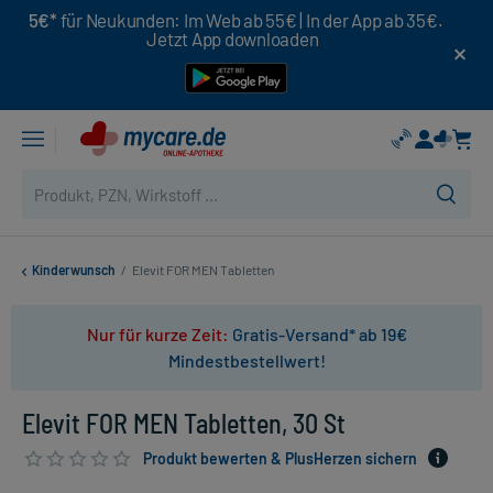
5€*
für Neukunden: Im Web ab 55€ | In der App ab 35€.
Jetzt App downloaden
Kinderwunsch
/
Elevit FOR MEN Tabletten
Nur für kurze Zeit:
Gratis-Versand* ab 19€
Mindestbestellwert!
Elevit FOR MEN Tabletten, 30 St
Produkt bewerten & PlusHerzen sichern