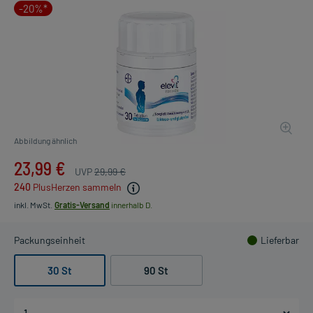
-20%*
Abbildung ähnlich
23,99 €
UVP
29,99 €
240
PlusHerzen sammeln
inkl. MwSt.
Gratis-Versand
innerhalb D.
Packungseinheit
Lieferbar
30 St
90 St