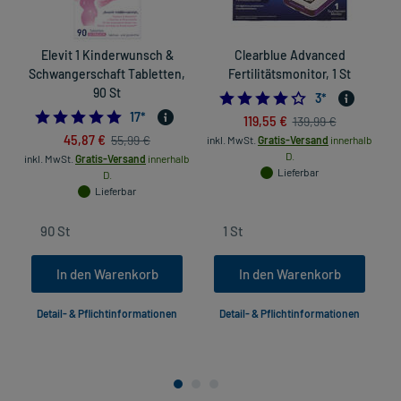
Elevit 1 Kinderwunsch &
Clearblue Advanced
Schwangerschaft Tabletten,
Fertilitätsmonitor, 1 St
90 St
4.0
3
*
5.0
17
*
119,55 €
139,99 €
45,87 €
55,99 €
inkl. MwSt.
Gratis-Versand
innerhalb
D.
inkl. MwSt.
Gratis-Versand
innerhalb
Lieferbar
D.
Lieferbar
In den Warenkorb
In den Warenkorb
Detail- & Pflichtinformationen
Detail- & Pflichtinformationen