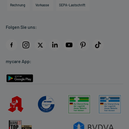
Engagement
Direktabrechnung PKV
Rechnung
Vorkasse
SEPA-Lastschrift
Partner
Apotheke vor Ort
Kundenbewertungen
Folgen Sie uns:
AGB
Impressum
Datenschutz
Cookie-Einstellungen
mycare App:
Rückgabe/Widerruf
Barrierefreiheitserklärung