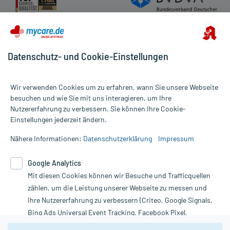
Datenschutz- und Cookie-Einstellungen
Wir verwenden Cookies um zu erfahren, wann Sie unsere Webseite
besuchen und wie Sie mit uns interagieren, um Ihre
Nutzererfahrung zu verbessern. Sie können Ihre Cookie-
Alle Preise gelten inkl. MwSt., ggf. zzgl. Versandkosten
Einstellungen jederzeit ändern.
Informationen auf dieser Website werden ausschließlich für
informative Zwecke zur Verfügung gestellt. Sie ersetzen keinesfalls
Nähere Informationen:
Datenschutzerklärung
Impressum
die Untersuchung und Behandlung durch einen Arzt. Bitte
beachten Sie, dass hierdurch weder Diagnosen gestellt noch
Google Analytics
Therapien eingeleitet werden können. | Diese Webseite benutzt
Mit diesen Cookies können wir Besuche und Trafficquellen
Google Analytics. Lesen Sie bitte dazu die wichtigen Hinweise in
unserer Datenschutzerklärung. Für den Widerruf einer Bestellung
zählen, um die Leistung unserer Webseite zu messen und
nutzen Sie das Formular:
Ihre Nutzererfahrung zu verbessern (Criteo, Google Signals,
Bing Ads Universal Event Tracking, Facebook Pixel,
Vertrag widerrufen
Youtube-Social Plugin).