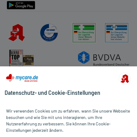
Datenschutz- und Cookie-Einstellungen
Wir verwenden Cookies um zu erfahren, wann Sie unsere Webseite
besuchen und wie Sie mit uns interagieren, um Ihre
Nutzererfahrung zu verbessern. Sie können Ihre Cookie-
Alle Preise gelten inkl. MwSt., ggf. zzgl. Versandkosten
Einstellungen jederzeit ändern.
Informationen auf dieser Website werden ausschließlich für