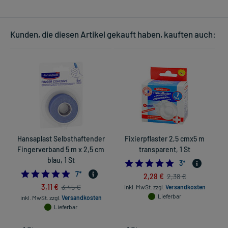
Kunden, die diesen Artikel gekauft haben, kauften auch:
Hansaplast Selbsthaftender
Fixierpflaster 2,5 cmx5 m
Fingerverband 5 m x 2,5 cm
transparent, 1 St
blau, 1 St
5.0
3
*
4.714285714285714
7
*
2,28 €
2,38 €
3,11 €
3,45 €
inkl. MwSt.
zzgl.
Versandkosten
Lieferbar
inkl. MwSt.
zzgl.
Versandkosten
Lieferbar