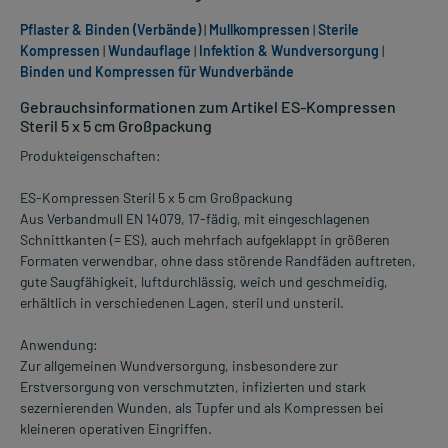
Pflaster & Binden (Verbände)
|
Mullkompressen
|
Sterile
Kompressen
|
Wundauflage
|
Infektion & Wundversorgung
|
Binden und Kompressen für Wundverbände
Gebrauchsinformationen zum Artikel ES-Kompressen
Steril 5 x 5 cm Großpackung
Produkteigenschaften:
ES-Kompressen Steril 5 x 5 cm Großpackung
Aus Verbandmull EN 14079, 17-fädig, mit eingeschlagenen
Schnittkanten (= ES), auch mehrfach aufgeklappt in größeren
Formaten verwendbar, ohne dass störende Randfäden auftreten,
gute Saugfähigkeit, luftdurchlässig, weich und geschmeidig,
erhältlich in verschiedenen Lagen, steril und unsteril.
Anwendung:
Zur allgemeinen Wundversorgung, insbesondere zur
Erstversorgung von verschmutzten, infizierten und stark
sezernierenden Wunden, als Tupfer und als Kompressen bei
kleineren operativen Eingriffen.