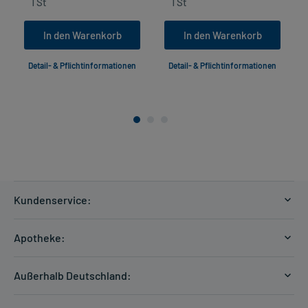
In den Warenkorb
In den Warenkorb
Detail- & Pflichtinformationen
Detail- & Pflichtinformationen
Kundenservice:
Versandkosten
Apotheke:
Zahlungsarten
Ratgeber
Kontakt
Außerhalb Deutschland:
E-Rezept
FAQ
Versandkosten Schweiz
Papierrezept einlösen