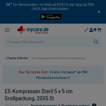
5€*
für Neukunden: Im Web ab 55€ | In der App ab 35€.
Jetzt App downloaden
Pflaster & Binden
/
ES-Kompressen Steril 5 x 5 cm Großpackung
Nur für kurze Zeit:
Gratis-Versand* ab 19€
Mindestbestellwert!
ES-Kompressen Steril 5 x 5 cm
Großpackung, 20X5 St
Produkt bewerten & PlusHerzen sichern