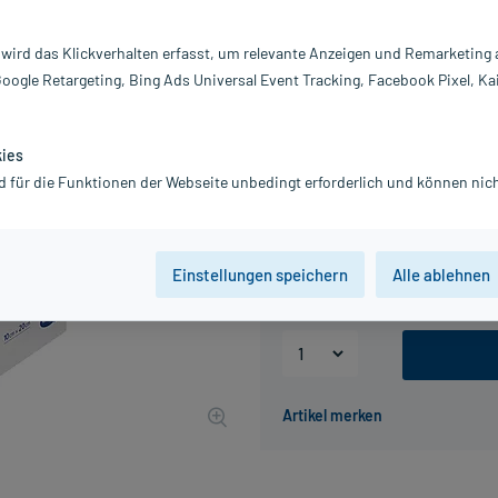
Darreichung:
K
Inhalt:
5X
 wird das Klickverhalten erfasst, um relevante Anzeigen und Remarketing
PZN:
01
Google Retargeting, Bing Ads Universal Event Tracking, Facebook Pixel, Ka
Hersteller:
P
10,97 €
110
PlusHerzen sa
kies
inkl. MwSt.
zzgl.
Versandkosten
d für die Funktionen der Webseite unbedingt erforderlich und können nich
Packungseinheit
Einstellungen speichern
Alle ablehnen
10 St
50 St