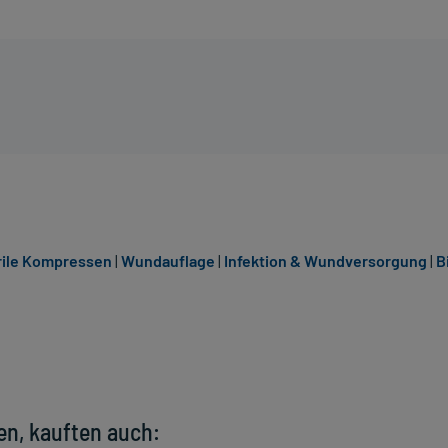
rile Kompressen
|
Wundauflage
|
Infektion & Wundversorgung
|
B
en, kauften auch: