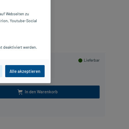
ompressen
2 St
 auf Webseiten zu
407146
irion, Youtube-Social
AUL HARTMANN AG
mmeln
t deaktiviert werden.
Lieferbar
Alle akzeptieren
In den Warenkorb