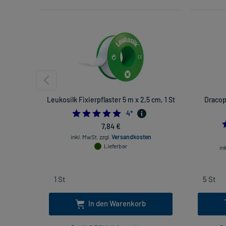
Leukosilk Fixierpflaster 5 m x 2,5 cm, 1 St
Dracop
5.0
4
*
7,84 €
inkl. MwSt.
zzgl.
Versandkosten
Lieferbar
in
In den Warenkorb