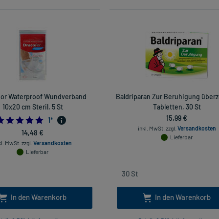
or Waterproof Wundverband
Baldriparan Zur Beruhigung über
10x20 cm Steril, 5 St
Tabletten, 30 St
15,99 €
5.0
1
*
inkl. MwSt.
zzgl.
Versandkosten
14,48 €
Lieferbar
kl. MwSt.
zzgl.
Versandkosten
Lieferbar
In den Warenkorb
In den Warenkorb