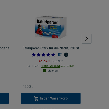
zogene
Baldriparan Stark für die Nacht, 120 St
Hans
Fingerver
4.6923076923076925
13
*
43,34 €
50,99 €
inkl. MwSt.
Gratis-Versand
innerhalb D.
Lieferbar
inkl
In den Warenkorb