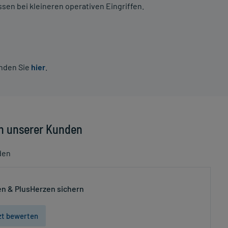
en bei kleineren operativen Eingriffen.
inden Sie
hier
.
n unserer Kunden
den
n & PlusHerzen sichern
zt bewerten