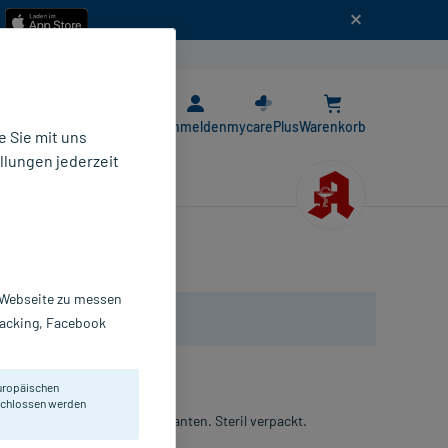
n
E-Rezept App
Anmelden
mycarePlus
Warenkorb
 Sie mit uns
llungen jederzeit
r Webseite zu messen
Tracking, Facebook
uropäischen
eschlossen werden
n eingeschlagenen Schnittkanten. Steril verpackt.