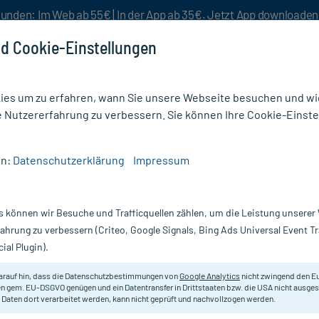
unden: Im Web ab 55€ | In der App ab 35€. Jetzt App downloade
d Cookie-Einstellungen
es um zu erfahren, wann Sie unsere Webseite besuchen und wie
e Nutzererfahrung zu verbessern. Sie können Ihre Cookie-Einste
nlösen
Rezeptur
Aktion %
en:
Datenschutzerklärung
Impressum
ter & Binden
/
ES-Kompressen steril, 8-fach 10 x 20 cm
s können wir Besuche und Trafficquellen zählen, um die Leistung unsere
Nur für kurze Zeit:
Gratis-Versand* ab 19€ Mindestbestellwert!
fahrung zu verbessern (Criteo, Google Signals, Bing Ads Universal Event 
ial Plugin).
 10 x 20 cm, 5X2
ES-Kompressen
arauf hin, dass die Datenschutzbestimmungen von
Google Analytics
nicht zwingend den E
n gem. EU-DSGVO genügen und ein Datentransfer in Drittstaaten bzw. die USA nicht ausg
 Daten dort verarbeitet werden, kann nicht geprüft und nachvollzogen werden.
Klassischen Mullkompressen mit de