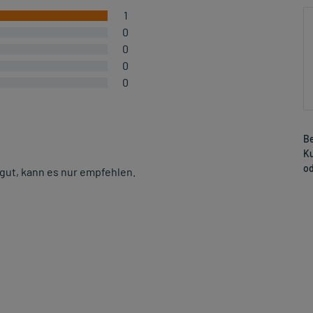
1
0
0
0
0
Be
Ku
od
gut, kann es nur empfehlen.