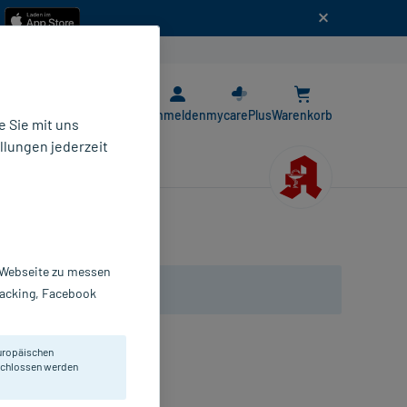
n
E-Rezept App
Anmelden
mycarePlus
Warenkorb
 Sie mit uns
llungen jederzeit
r Webseite zu messen
Tracking, Facebook
uropäischen
eschlossen werden
. Ohne Parfum.