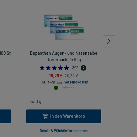
100 St
Bepanthen Augen- und Nasensalbe
Re
Dreierpack, 3x10 g
0909090909
4.9743589743589745
39
*
16,29 €
26,34 €
inkl. Mw
inkl. MwSt.
zzgl.
Versandkosten
Lieferbar
In den Warenkorb
Detail- & Pflichtinformationen
Deta