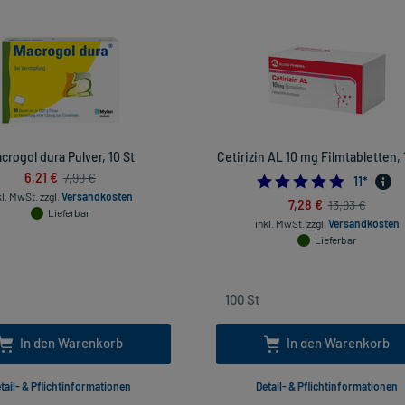
crogol dura Pulver, 10 St
Cetirizin AL 10 mg Filmtabletten, 
6,21 €
7,99 €
4.90909
11
*
kl. MwSt.
zzgl.
Versandkosten
7,28 €
13,93 €
Lieferbar
inkl. MwSt.
zzgl.
Versandkosten
Lieferbar
In den Warenkorb
In den Warenkorb
tail- & Pflichtinformationen
Detail- & Pflichtinformationen