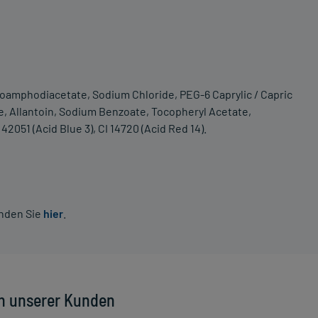
oamphodiacetate, Sodium Chloride, PEG-6 Caprylic / Capric
te, Allantoin, Sodium Benzoate, Tocopheryl Acetate,
2051 (Acid Blue 3), CI 14720 (Acid Red 14).
inden Sie
hier
.
n unserer Kunden