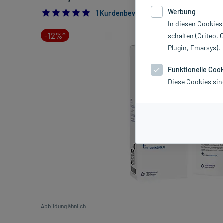
Werbung
5.0
1 Kundenbewertung*
In diesen Cookies
-12%*
schalten (Criteo, 
Plugin, Emarsys).
Funktionelle Coo
Diese Cookies sin
Abbildung ähnlich