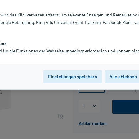
Darreichung:
Fl
Inhalt:
20
 wird das Klickverhalten erfasst, um relevante Anzeigen und Remarketing
PZN:
0
Google Retargeting, Bing Ads Universal Event Tracking, Facebook Pixel, Ka
Hersteller:
Dr
5,94 €
UVP
6,80 €
60
Plus
kies
inkl. MwSt.
zzgl.
Versandkosten
d für die Funktionen der Webseite unbedingt erforderlich und können nich
Grundpreis: 29,70 € / l
Packungseinheit
Einstellungen speichern
Alle ablehnen
200 ml
400 ml