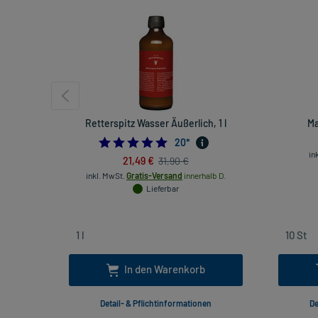
Retterspitz Wasser Äußerlich, 1 l
Ma
5.0
20
*
in
21,49 €
31,90 €
inkl. MwSt.
Gratis-Versand
innerhalb D.
Lieferbar
In den Warenkorb
Detail- & Pflichtinformationen
De