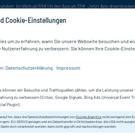
unden: Im Web ab 55€ | In der App ab 35€. Jetzt App downloade
d Cookie-Einstellungen
es um zu erfahren, wann Sie unsere Webseite besuchen und wie
e Nutzererfahrung zu verbessern. Sie können Ihre Cookie-Einste
nlösen
Rezeptur
Aktion %
en:
Datenschutzerklärung
Impressum
geprodukte fürs Bad
/
Eubos BASIS PFLEGE Flüssig Wasch + Dusch blau
s können wir Besuche und Trafficquellen zählen, um die Leistung unsere
Nur für kurze Zeit:
Gratis-Versand* ab 19€ Mindestbestellwert!
fahrung zu verbessern (Criteo, Google Signals, Bing Ads Universal Event 
ial Plugin).
 Wasch + Dusch
Eubos
arauf hin, dass die Datenschutzbestimmungen von
Google Analytics
nicht zwingend den E
n gem. EU-DSGVO genügen und ein Datentransfer in Drittstaaten bzw. die USA nicht ausg
 Daten dort verarbeitet werden, kann nicht geprüft und nachvollzogen werden.
Wasch-Emulsion für normale Haut