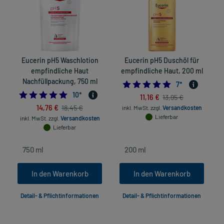
Eucerin pH5 Waschlotion
Eucerin pH5 Duschöl für
empfindliche Haut
empfindliche Haut, 200 ml
Nachfüllpackung, 750 ml
5.0
7
*
4.9
10
*
11,16 €
13,95 €
14,76 €
18,45 €
inkl. MwSt.
zzgl.
Versandkosten
Lieferbar
inkl. MwSt.
zzgl.
Versandkosten
Lieferbar
In den Warenkorb
In den Warenkorb
Detail- & Pflichtinformationen
Detail- & Pflichtinformationen