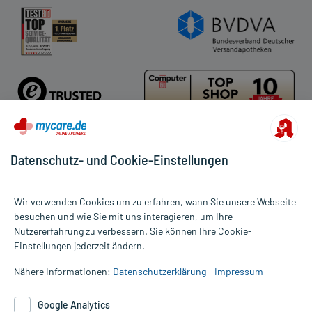
Datenschutz- und Cookie-Einstellungen
Für die Produkte der Kategorie Körperpflegeprodukte Männer
wurden 127 Bewertungen mit durchschnittlich 4,8 von 5 Sternen
Wir verwenden Cookies um zu erfahren, wann Sie unsere Webseite
abgegeben.
besuchen und wie Sie mit uns interagieren, um Ihre
Nutzererfahrung zu verbessern. Sie können Ihre Cookie-
Alle Preise gelten inkl. MwSt., ggf. zzgl. Versandkosten
Einstellungen jederzeit ändern.
Informationen auf dieser Website werden ausschließlich für
informative Zwecke zur Verfügung gestellt. Sie ersetzen keinesfalls
Nähere Informationen:
Datenschutzerklärung
Impressum
die Untersuchung und Behandlung durch einen Arzt. Bitte
beachten Sie, dass hierdurch weder Diagnosen gestellt noch
Google Analytics
Therapien eingeleitet werden können. | Diese Webseite benutzt