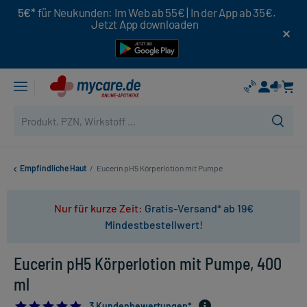
5€*
für Neukunden: Im Web ab 55€ | In der App ab 35€.
Jetzt App downloaden
Empfindliche Haut
/
Eucerin pH5 Körperlotion mit Pumpe
Nur für kurze Zeit:
Gratis-Versand* ab 19€
Mindestbestellwert!
Eucerin pH5 Körperlotion mit Pumpe, 400
ml
5.0
3 Kundenbewertungen*