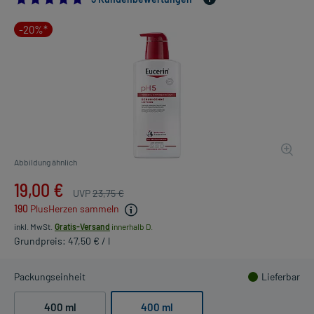
-20%*
Abbildung ähnlich
19,00 €
UVP
23,75 €
190
PlusHerzen sammeln
inkl. MwSt.
Gratis-Versand
innerhalb D.
Grundpreis: 47,50 € / l
Packungseinheit
Lieferbar
400 ml
400 ml