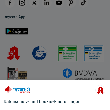
Datenschutz
Cookie-Einstellungen
mycare App:
Rückgabe/Widerruf
Barrierefreiheitserklärung
Datenschutz- und Cookie-Einstellungen