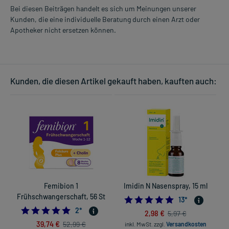
Bei diesen Beiträgen handelt es sich um Meinungen unserer
Kunden, die eine individuelle Beratung durch einen Arzt oder
Apotheker nicht ersetzen können.
Kunden, die diesen Artikel gekauft haben, kauften auch:
Femibion 1
Imidin N Nasenspray, 15 ml
Frühschwangerschaft, 56 St
5.0
13
*
5.0
2
*
2,98 €
5,97 €
39,74 €
52,99 €
inkl. MwSt.
zzgl.
Versandkosten