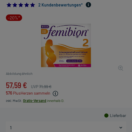
5.0
2 Kundenbewertungen*
-20%*
Abbildung ähnlich
57,59 €
UVP
71,99 €
576
PlusHerzen sammeln
inkl. MwSt.
Gratis-Versand
innerhalb D.
Lieferbar