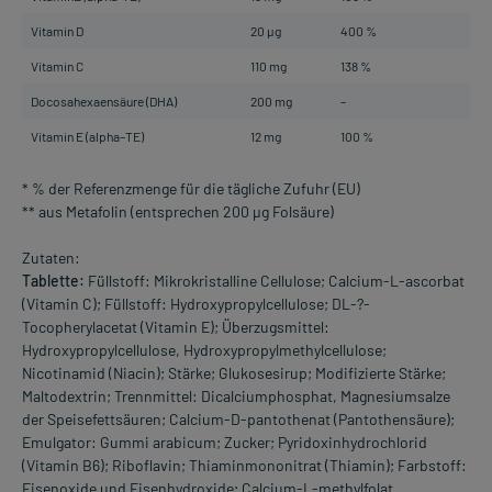
Vitamin D
20 µg
400 %
Vitamin C
110 mg
138 %
Docosahexaensäure (DHA)
200 mg
–
Vitamin E (alpha–TE)
12 mg
100 %
* % der Referenzmenge für die tägliche Zufuhr (EU)
** aus Metafolin (entsprechen 200 µg Folsäure)
Zutaten:
Tablette:
Füllstoff: Mikrokristalline Cellulose; Calcium-L-ascorbat
(Vitamin C); Füllstoff: Hydroxypropylcellulose; DL-?-
Tocopherylacetat (Vitamin E); Überzugsmittel:
Hydroxypropylcellulose, Hydroxypropylmethylcellulose;
Nicotinamid (Niacin); Stärke; Glukosesirup; Modifizierte Stärke;
Maltodextrin; Trennmittel: Dicalciumphosphat, Magnesiumsalze
der Speisefettsäuren; Calcium-D-pantothenat (Pantothensäure);
Emulgator: Gummi arabicum; Zucker; Pyridoxinhydrochlorid
(Vitamin B6); Riboflavin; Thiaminmononitrat (Thiamin); Farbstoff:
Eisenoxide und Eisenhydroxide; Calcium-L-methylfolat