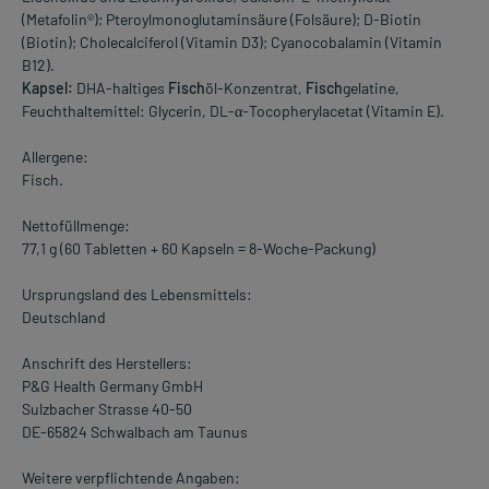
(Metafolin®); Pteroylmonoglutaminsäure (Folsäure); D-Biotin
(Biotin); Cholecalciferol (Vitamin D3); Cyanocobalamin (Vitamin
B12).
Kapsel:
DHA-haltiges
Fisch
öl-Konzentrat,
Fisch
gelatine,
Feuchthaltemittel: Glycerin, DL-α-Tocopherylacetat (Vitamin E).
Allergene:
Fisch.
Nettofüllmenge:
77,1 g (60 Tabletten + 60 Kapseln = 8-Woche-Packung)
Ursprungsland des Lebensmittels:
Deutschland
Anschrift des Herstellers:
P&G Health Germany GmbH
Sulzbacher Strasse 40-50
DE-65824 Schwalbach am Taunus
Weitere verpflichtende Angaben: