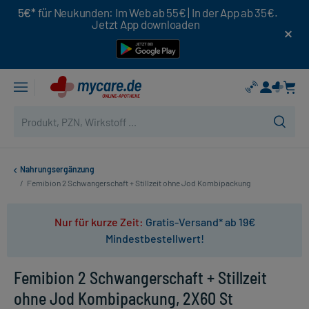
5€*
für Neukunden: Im Web ab 55€ | In der App ab 35€.
Jetzt App downloaden
Nahrungsergänzung
/
Femibion 2 Schwangerschaft + Stillzeit ohne Jod Kombipackung
Nur für kurze Zeit:
Gratis-Versand* ab 19€
Mindestbestellwert!
Femibion 2 Schwangerschaft + Stillzeit
ohne Jod Kombipackung, 2X60 St