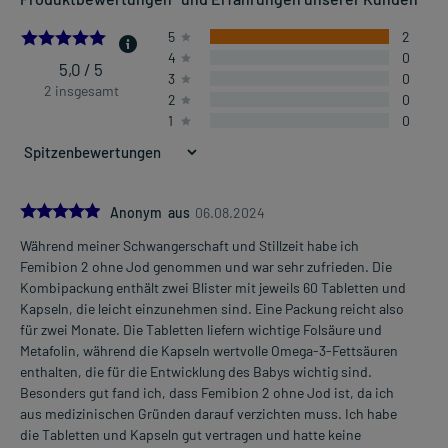
5.0
5
2
4
0
5,0 / 5
3
0
2 insgesamt
2
0
1
0
5.0
Anonym aus
06.08.2024
Während meiner Schwangerschaft und Stillzeit habe ich
Femibion 2 ohne Jod genommen und war sehr zufrieden. Die
Kombipackung enthält zwei Blister mit jeweils 60 Tabletten und
Kapseln, die leicht einzunehmen sind. Eine Packung reicht also
für zwei Monate. Die Tabletten liefern wichtige Folsäure und
Metafolin, während die Kapseln wertvolle Omega-3-Fettsäuren
enthalten, die für die Entwicklung des Babys wichtig sind.
Besonders gut fand ich, dass Femibion 2 ohne Jod ist, da ich
aus medizinischen Gründen darauf verzichten muss. Ich habe
die Tabletten und Kapseln gut vertragen und hatte keine