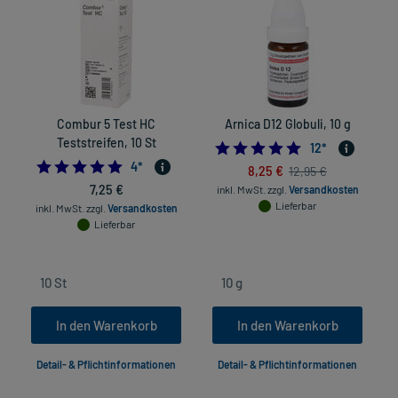
Combur 5 Test HC
Arnica D12 Globuli, 10 g
Teststreifen, 10 St
5.0
12
*
5.0
4
*
8,25 €
12,95 €
7,25 €
inkl. MwSt.
zzgl.
Versandkosten
Lieferbar
inkl. MwSt.
zzgl.
Versandkosten
Lieferbar
In den Warenkorb
In den Warenkorb
Detail- & Pflichtinformationen
Detail- & Pflichtinformationen