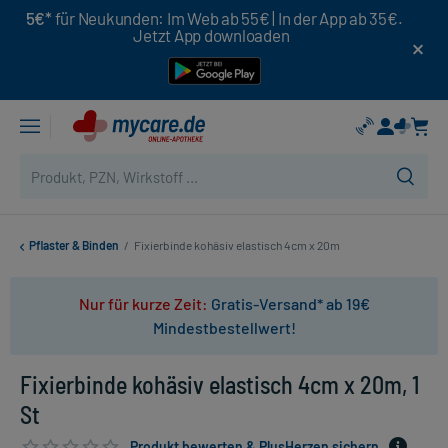
5€*
für Neukunden: Im Web ab 55€ | In der App ab 35€.
Jetzt App downloaden
Pflaster & Binden
/
Fixierbinde kohäsiv elastisch 4cm x 20m
Nur für kurze Zeit:
Gratis-Versand* ab 19€
Mindestbestellwert!
Fixierbinde kohäsiv elastisch 4cm x 20m, 1
St
Produkt bewerten & PlusHerzen sichern