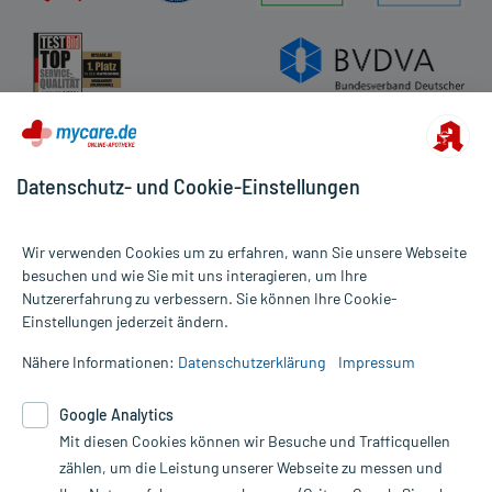
Datenschutz- und Cookie-Einstellungen
Wir verwenden Cookies um zu erfahren, wann Sie unsere Webseite
besuchen und wie Sie mit uns interagieren, um Ihre
Nutzererfahrung zu verbessern. Sie können Ihre Cookie-
Alle Preise gelten inkl. MwSt., ggf. zzgl. Versandkosten
Einstellungen jederzeit ändern.
Informationen auf dieser Website werden ausschließlich für
informative Zwecke zur Verfügung gestellt. Sie ersetzen keinesfalls
Nähere Informationen:
Datenschutzerklärung
Impressum
die Untersuchung und Behandlung durch einen Arzt. Bitte
beachten Sie, dass hierdurch weder Diagnosen gestellt noch
Google Analytics
Therapien eingeleitet werden können. | Diese Webseite benutzt
Mit diesen Cookies können wir Besuche und Trafficquellen
Google Analytics. Lesen Sie bitte dazu die wichtigen Hinweise in
unserer Datenschutzerklärung. Für den Widerruf einer Bestellung
zählen, um die Leistung unserer Webseite zu messen und
nutzen Sie das Formular: