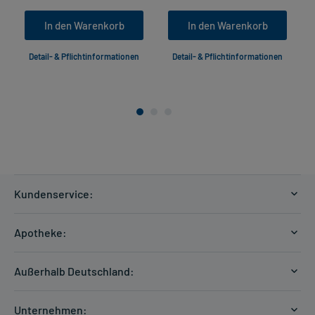
In den Warenkorb
In den Warenkorb
Detail- & Pflichtinformationen
Detail- & Pflichtinformationen
Kundenservice:
Versandkosten
Apotheke:
Zahlungsarten
Ratgeber
Kontakt
Außerhalb Deutschland:
E-Rezept
FAQ
Versandkosten Schweiz
Papierrezept einlösen
Hilfe
Unternehmen: