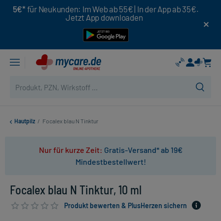
5€*
für Neukunden: Im Web ab 55€ | In der App ab 35€.
Jetzt App downloaden
Hautpilz
/
Focalex blau N Tinktur
Nur für kurze Zeit:
Gratis-Versand* ab 19€
Mindestbestellwert!
Focalex blau N Tinktur, 10 ml
Produkt bewerten & PlusHerzen sichern