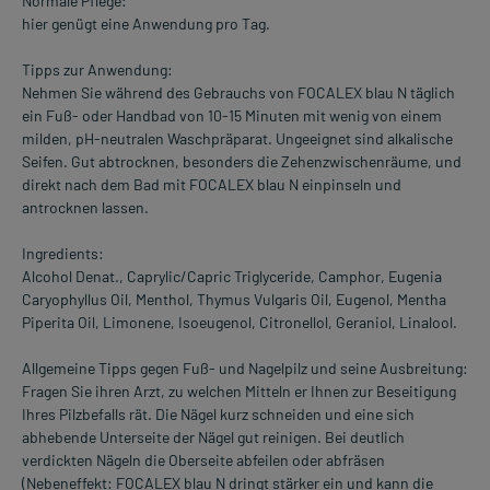
Normale Pflege:
hier genügt eine Anwendung pro Tag.
Tipps zur Anwendung:
Nehmen Sie während des Gebrauchs von FOCALEX blau N täglich
ein Fuß- oder Handbad von 10-15 Minuten mit wenig von einem
milden, pH-neutralen Waschpräparat. Ungeeignet sind alkalische
Seifen. Gut abtrocknen, besonders die Zehenzwischenräume, und
direkt nach dem Bad mit FOCALEX blau N einpinseln und
antrocknen lassen.
Ingredients:
Alcohol Denat., Caprylic/Capric Triglyceride, Camphor, Eugenia
Caryophyllus Oil, Menthol, Thymus Vulgaris Oil, Eugenol, Mentha
Piperita Oil, Limonene, Isoeugenol, Citronellol, Geraniol, Linalool.
Allgemeine Tipps gegen Fuß- und Nagelpilz und seine Ausbreitung:
Fragen Sie ihren Arzt, zu welchen Mitteln er Ihnen zur Beseitigung
Ihres Pilzbefalls rät. Die Nägel kurz schneiden und eine sich
abhebende Unterseite der Nägel gut reinigen. Bei deutlich
verdickten Nägeln die Oberseite abfeilen oder abfräsen
(Nebeneffekt: FOCALEX blau N dringt stärker ein und kann die