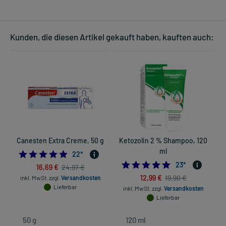
Kunden, die diesen Artikel gekauft haben, kauften auch:
Canesten Extra Creme, 50 g
Ketozolin 2 % Shampoo, 120
C
ml
5.0
22
*
4.8260869565217
23
*
16,69 €
24,97 €
12,99 €
19,90 €
inkl. MwSt.
zzgl.
Versandkosten
Lieferbar
inkl. MwSt.
zzgl.
Versandkosten
Lieferbar