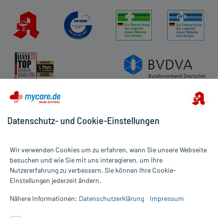
Datenschutz- und Cookie-Einstellungen
Wir verwenden Cookies um zu erfahren, wann Sie unsere Webseite
besuchen und wie Sie mit uns interagieren, um Ihre
Nutzererfahrung zu verbessern. Sie können Ihre Cookie-
Alle Preise gelten inkl. MwSt., ggf. zzgl. Versandkosten
Einstellungen jederzeit ändern.
Informationen auf dieser Website werden ausschließlich für
informative Zwecke zur Verfügung gestellt. Sie ersetzen keinesfalls
Nähere Informationen:
Datenschutzerklärung
Impressum
die Untersuchung und Behandlung durch einen Arzt. Bitte
beachten Sie, dass hierdurch weder Diagnosen gestellt noch