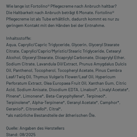
Wie lange ist Fortolino® Pflegecreme nach Anbruch haltbar?
Die Haltbarkeit nach Anbruch beträgt 6 Monate. Fortolino®
Pflegecreme ist als Tube erhältlich, dadurch kommt es nur zu
geringem Kontakt mit den Händen bei der Entnahme.
Inhaltsstoffe:
Aqua, Caprylic/Capric Triglyceride, Glycerin, Glyceryl Stearate
Citrate, Caprylic/Capric/Myristic/Stearic Triglyceride, Cetearyl
Alcohol, Glyceryl Stearate, Dicaprylyl Carbonate, Dicaprylyl Ether,
Sodium Citrate, Lavandula Oil/Extract, Prunus Amygdalus Dulcis
Oil, Panthenol, Tocopherol, Tocopheryl Acetate, Pinus Cembra
Leaf/Twig Oil, Thymus Vulgaris Flower/Leaf Oil, Hypericum
Perforatum Extract, Olea Europaea Fruit Oil, Xanthan Gum, Citric
Acid, Sodium Anisate, Disodium EDTA, Linalool*, Linalyl Acetate*,
Pinene*, Limonene*, Beta-Caryophyllene*, Terpineol*,
Terpinolene*, Alpha-Terpinene*, Geranyl Acetate*, Camphor*,
Geraniol*, Citronellol*, Citral*.
*als natürliche Bestandteile der ätherischen Öle.
Quelle: Angaben des Herstellers
Stand: 08/2025