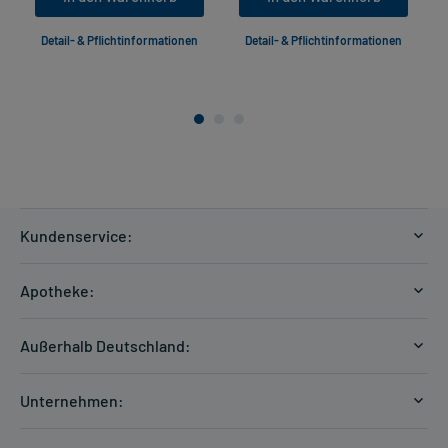
Detail- & Pflichtinformationen
Detail- & Pflichtinformationen
Kundenservice:
Versandkosten
Apotheke:
Zahlungsarten
Ratgeber
Kontakt
Außerhalb Deutschland:
E-Rezept
FAQ
Versandkosten Schweiz
Papierrezept einlösen
Hilfe
Unternehmen:
Formular anfordern
mycarePlus
Experten-Team