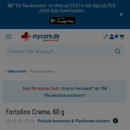
5€*
für Neukunden: Im Web ab 55€ | In der App ab 35€.
Jetzt App downloaden
Babycreme
/
Fortolino Creme
Nur für kurze Zeit:
Gratis-Versand* ab 19€
Mindestbestellwert!
Fortolino Creme, 60 g
Produkt bewerten & PlusHerzen sichern