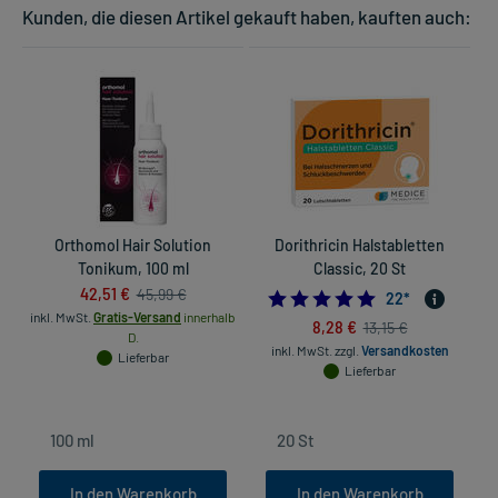
Kunden, die diesen Artikel gekauft haben, kauften auch:
Orthomol Hair Solution
Dorithricin Halstabletten
Tonikum, 100 ml
Classic, 20 St
42,51 €
45,99 €
5.0
22
*
inkl. MwSt.
Gratis-Versand
innerhalb
8,28 €
13,15 €
D.
inkl. MwSt.
zzgl.
Versandkosten
Lieferbar
Lieferbar
In den Warenkorb
In den Warenkorb