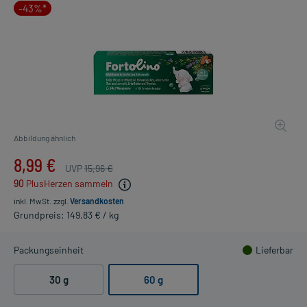
-43%*
Abbildung ähnlich
8,99 €
UVP
15,96 €
90
PlusHerzen sammeln
inkl. MwSt.
zzgl.
Versandkosten
Grundpreis: 149,83 € / kg
Packungseinheit
Lieferbar
30 g
60 g