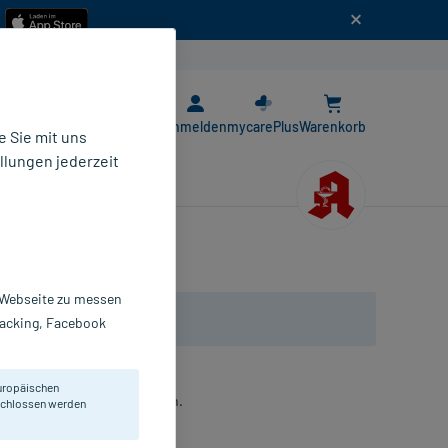
n
E-Rezept App
Anmelden
mycarePlus
Warenkorb
 Sie mit uns
llungen jederzeit
r Webseite zu messen
Tracking, Facebook
uropäischen
pfindliche Haut an den Füßen.
eschlossen werden
reme