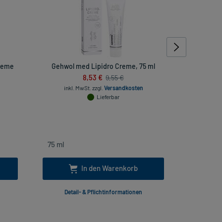
Creme
Gehwol med Lipidro Creme, 75 ml
Sanhelios 
8,53 €
9,55 €
inkl. MwSt.
zzgl.
Versandkosten
4444444445
Lieferbar
inkl
In den Warenkorb
Detail- & Pflichtinformationen
Deta