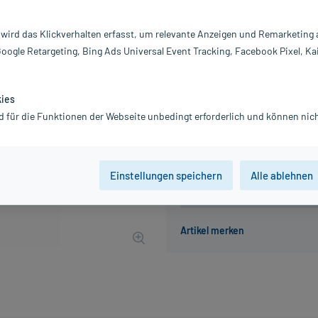
Inhalt:
12
PZN:
18
 wird das Klickverhalten erfasst, um relevante Anzeigen und Remarketing
Hersteller:
N
Google Retargeting, Bing Ads Universal Event Tracking, Facebook Pixel, Ka
11,81 €
119
PlusHerzen sam
inkl. MwSt.
zzgl.
Versandkosten
kies
Grundpreis: 94,48 € / l
d für die Funktionen der Webseite unbedingt erforderlich und können nich
Einstellungen speichern
Alle ablehnen
Der Artikel ist momentan nicht
Beratung für Produktalternat