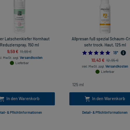
uer Latschenkiefer Hornhaut
Allpresan fuß spezial Schaum-
Reduzierspray, 150 ml
sehr trock. Haut, 125 ml
9,59 €
11,99 €
4.94444
18
*
kl. MwSt.
zzgl.
Versandkosten
10,43 €
12,95 €
Lieferbar
inkl. MwSt.
zzgl.
Versandkosten
Lieferbar
In den Warenkorb
In den Warenkorb
tail- & Pflichtinformationen
Detail- & Pflichtinformationen