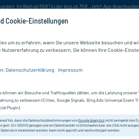
unden: Im Web ab 55€ | In der App ab 35€. Jetzt App downloade
d Cookie-Einstellungen
es um zu erfahren, wann Sie unsere Webseite besuchen und wie
e Nutzererfahrung zu verbessern. Sie können Ihre Cookie-Einste
nlösen
Rezeptur
Aktion %
en:
Datenschutzerklärung
Impressum
/
Fußpflegeprodukte
/
Fußpunkt Schutzcreme
s können wir Besuche und Trafficquellen zählen, um die Leistung unsere
Nur für kurze Zeit:
Gratis-Versand* ab 19€ Mindestbestellwert!
fahrung zu verbessern (Criteo, Google Signals, Bing Ads Universal Event 
ial Plugin).
ml
arauf hin, dass die Datenschutzbestimmungen von
Google Analytics
nicht zwingend den E
Ergänzende Pflegecreme für pilzem
n gem. EU-DSGVO genügen und ein Datentransfer in Drittstaaten bzw. die USA nicht ausg
 Daten dort verarbeitet werden, kann nicht geprüft und nachvollzogen werden.
Darreichung:
C