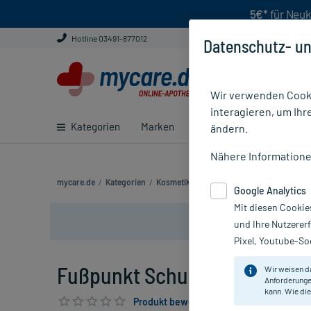
5€*
für Neuk
Hotline 03491-877012
Datenschutz- un
Wir verwenden Cooki
interagieren, um Ihr
Kategorien
Marken
Ratgeber
E-Rezept ei
ändern.
Nähere Information
mycare.de
/
Kategorien
/
Kosmetik
/
Hand- und Fußpflegeprodukte
Google Analytics
Mit diesen Cookie
und Ihre Nutzerer
Pixel, Youtube-Soc
Fußpunkt Schutzcreme, 125 
Wir weisen d
Anforderunge
kann. Wie die
Produkt bewerten & PlusHerzen sichern