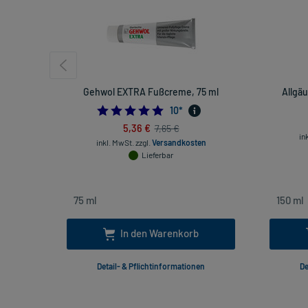
Gehwol EXTRA Fußcreme, 75 ml
Allgä
5.0
10
*
5,36 €
7,65 €
in
inkl. MwSt.
zzgl.
Versandkosten
Lieferbar
In den Warenkorb
Detail- & Pflichtinformationen
De