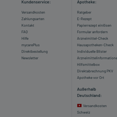
Kundenservice:
Apotheke:
Versandkosten
Ratgeber
Zahlungsarten
E-Rezept
Kontakt
Papierrezept einlösen
FAQ
Formular anfordern
Hilfe
Arzneimittel-Check
mycarePlus
Hausapotheken-Check
Direktbestellung
Individuelle Blister
Newsletter
Arzneimittelinformation
Hilfsmittelbox
Direktabrechnung PKV
Apotheke vor Ort
Außerhalb
Deutschland:
Versandkosten
Schweiz