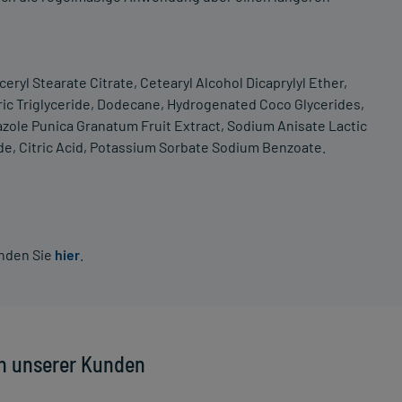
yceryl Stearate Citrate, Cetearyl Alcohol Dicaprylyl Ether,
earic Triglyceride, Dodecane, Hydrogenated Coco Glycerides,
ole Punica Granatum Fruit Extract, Sodium Anisate Lactic
de, Citric Acid, Potassium Sorbate Sodium Benzoate.
inden Sie
hier
.
n unserer Kunden