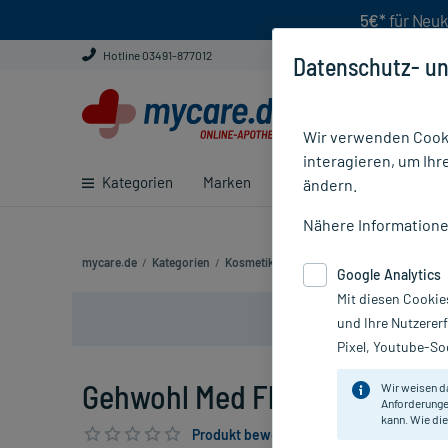
5€*
für Neuk
Hotline 03491-877012
Datenschutz- un
Wir verwenden Cooki
interagieren, um Ihr
Kategorien
Marken
Ratgeber
E-Rezept ei
ändern.
Nähere Information
mycare.de
/
Kategorien
/
Kosmetik
/
Hand- und Fußpflegeprodukte
Google Analytics
Mit diesen Cookie
und Ihre Nutzerer
Pixel, Youtube-Soc
Gehwohl Med Fluid, 15 ml
Wir weisen d
Anforderunge
kann. Wie die
Produkt bewerten & PlusHerzen sichern