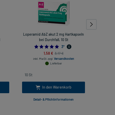
Loperamid AbZ akut 2 mg Hartkapseln
Cold
l
bei Durchfall, 10 St
5.0
3
*
1,58 €
3,17 €
inkl
inkl. MwSt.
zzgl.
Versandkosten
Lieferbar
In den Warenkorb
Detail- & Pflichtinformationen
Deta