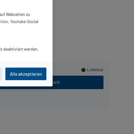
üssigkeit
 ml
 auf Webseiten zu
101192
irion, Youtube-Social
duard Gerlach GmbH
Herzen sammeln
t deaktiviert werden.
Lieferbar
Alle akzeptieren
In den Warenkorb