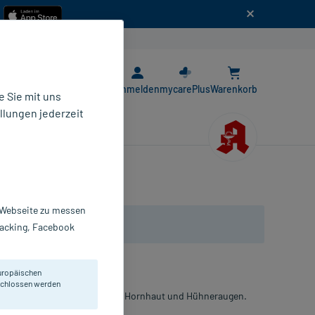
n
E-Rezept App
Anmelden
mycarePlus
Warenkorb
 Sie mit uns
llungen jederzeit
r Webseite zu messen
Tracking, Facebook
uropäischen
eschlossen werden
g von eingewachsenen Nägeln, Hornhaut und Hühneraugen.