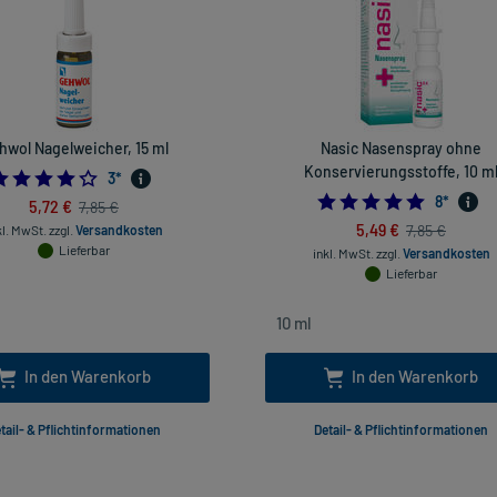
hwol Nagelweicher, 15 ml
Nasic Nasenspray ohne
Konservierungsstoffe, 10 m
4.0
3
*
5.0
8
*
5,72 €
7,85 €
5,49 €
7,85 €
kl. MwSt.
zzgl.
Versandkosten
Lieferbar
inkl. MwSt.
zzgl.
Versandkosten
Lieferbar
In den Warenkorb
In den Warenkorb
tail- & Pflichtinformationen
Detail- & Pflichtinformationen