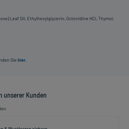
ove) Leaf Oil, Ethylhexylglycerin, Octenidine HCl, Thymol,
inden Sie
hier
.
n unserer Kunden
den
n & PlusHerzen sichern