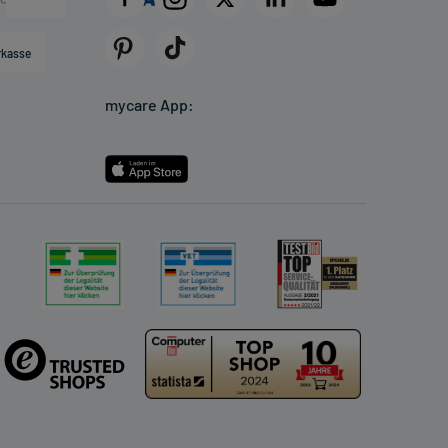
rkasse
mycare App: