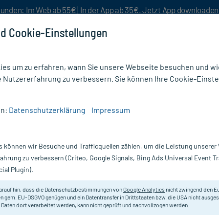
unden: Im Web ab 55€ | In der App ab 35€. Jetzt App downloade
d Cookie-Einstellungen
es um zu erfahren, wann Sie unsere Webseite besuchen und wie
e Nutzererfahrung zu verbessern. Sie können Ihre Cookie-Einste
nlösen
Rezeptur
Aktion %
en:
Datenschutzerklärung
Impressum
/
Anti Hornhaut Creme
/
Gehwohl Med Fluid
s können wir Besuche und Trafficquellen zählen, um die Leistung unsere
Nur für kurze Zeit:
Gratis-Versand* ab 19€ Mindestbestellwert!
fahrung zu verbessern (Criteo, Google Signals, Bing Ads Universal Event 
ial Plugin).
Gehwol
arauf hin, dass die Datenschutzbestimmungen von
Google Analytics
nicht zwingend den E
n gem. EU-DSGVO genügen und ein Datentransfer in Drittstaaten bzw. die USA nicht ausg
 Daten dort verarbeitet werden, kann nicht geprüft und nachvollzogen werden.
Zur Pflege und bei der Behandlun