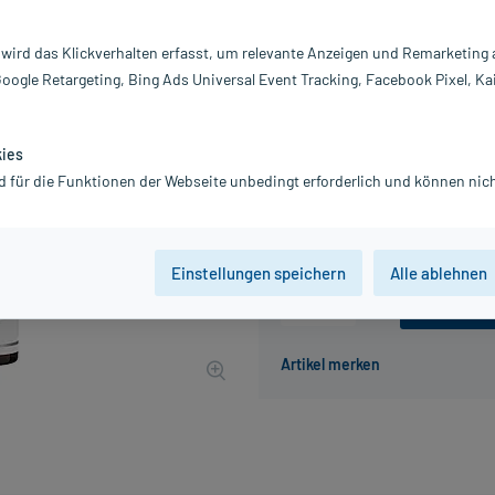
Darreichung:
Fl
Inhalt:
15
 wird das Klickverhalten erfasst, um relevante Anzeigen und Remarketing
PZN:
20
Google Retargeting, Bing Ads Universal Event Tracking, Facebook Pixel, Ka
Hersteller:
E
6,59 €
UVP
7,25 €
66
Plus
kies
inkl. MwSt.
zzgl.
Versandkosten
d für die Funktionen der Webseite unbedingt erforderlich und können nich
Grundpreis: 439,33 € / l
Einstellungen speichern
Alle ablehnen