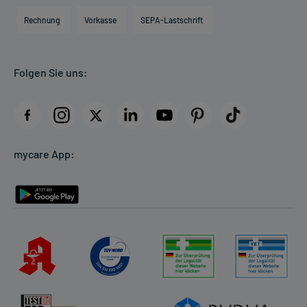
Engagement
Direktabrechnung PKV
Rechnung
Vorkasse
SEPA-Lastschrift
Partner
Apotheke vor Ort
Kundenbewertungen
Folgen Sie uns:
AGB
Impressum
Datenschutz
Cookie-Einstellungen
mycare App:
Rückgabe/Widerruf
Barrierefreiheitserklärung