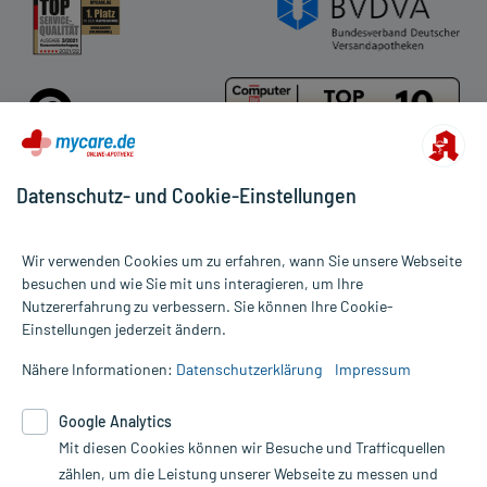
Datenschutz- und Cookie-Einstellungen
Für die Produkte der Kategorie Vlies wurden 23 Bewertungen mit
Wir verwenden Cookies um zu erfahren, wann Sie unsere Webseite
durchschnittlich 4,7 von 5 Sternen abgegeben.
besuchen und wie Sie mit uns interagieren, um Ihre
Nutzererfahrung zu verbessern. Sie können Ihre Cookie-
Alle Preise gelten inkl. MwSt., ggf. zzgl. Versandkosten
Einstellungen jederzeit ändern.
Informationen auf dieser Website werden ausschließlich für
informative Zwecke zur Verfügung gestellt. Sie ersetzen keinesfalls
Nähere Informationen:
Datenschutzerklärung
Impressum
die Untersuchung und Behandlung durch einen Arzt. Bitte
beachten Sie, dass hierdurch weder Diagnosen gestellt noch
Google Analytics
Therapien eingeleitet werden können. | Diese Webseite benutzt
Mit diesen Cookies können wir Besuche und Trafficquellen
Google Analytics. Lesen Sie bitte dazu die wichtigen Hinweise in
unserer Datenschutzerklärung. Für den Widerruf einer Bestellung
zählen, um die Leistung unserer Webseite zu messen und