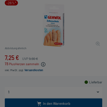
-26%*
Abbildung ähnlich
7,25 €
UVP
9,90 €
73
PlusHerzen sammeln
inkl. MwSt.
zzgl.
Versandkosten
Lieferbar
In den Warenkorb