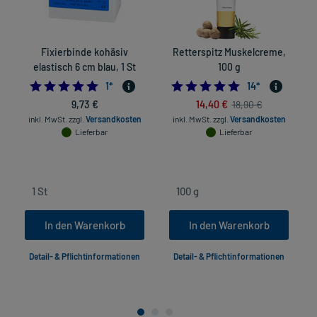
Fixierbinde kohäsiv
Retterspitz Muskelcreme,
elastisch 6 cm blau, 1 St
100 g
5.0
4.9285714285714
1
*
14
*
9,73 €
14,40 €
18,90 €
inkl. MwSt.
zzgl.
Versandkosten
inkl. MwSt.
zzgl.
Versandkosten
Lieferbar
Lieferbar
In den Warenkorb
In den Warenkorb
Detail- & Pflichtinformationen
Detail- & Pflichtinformationen