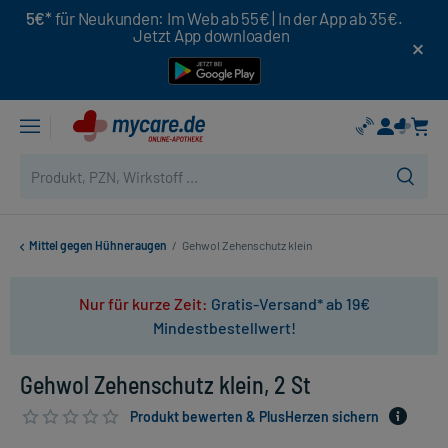
5€*
für Neukunden: Im Web ab 55€ | In der App ab 35€.
Jetzt App downloaden
Mittel gegen Hühneraugen
/
Gehwol Zehenschutz klein
Nur für kurze Zeit:
Gratis-Versand* ab 19€
Mindestbestellwert!
Gehwol Zehenschutz klein, 2 St
Produkt bewerten & PlusHerzen sichern