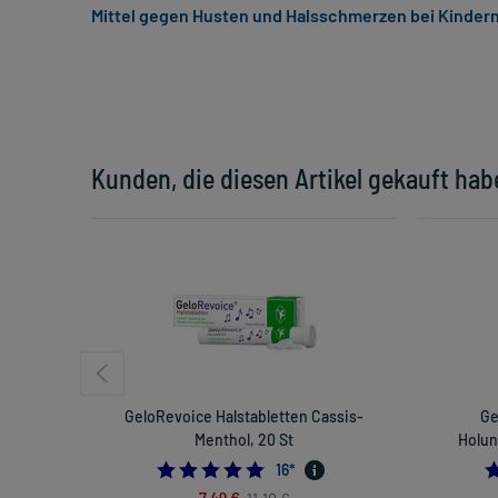
Mittel gegen Husten und Halsschmerzen bei Kinder
Kunden, die diesen Artikel gekauft hab
GeloRevoice Halstabletten Cassis-
Ge
Menthol, 20 St
Holun
5.0
16
*
7,49 €