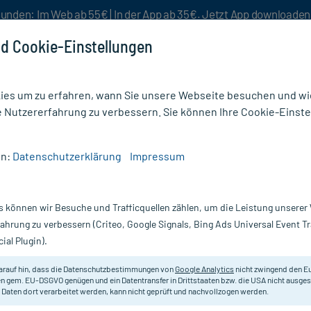
unden: Im Web ab 55€ | In der App ab 35€. Jetzt App downloade
d Cookie-Einstellungen
es um zu erfahren, wann Sie unsere Webseite besuchen und wie
e Nutzererfahrung zu verbessern. Sie können Ihre Cookie-Einste
nlösen
Rezeptur
Aktion %
en:
Datenschutzerklärung
Impressum
en
/
GeloRevoice Halstabletten Kirsch-Menthol
s können wir Besuche und Trafficquellen zählen, um die Leistung unsere
Nur für kurze Zeit:
Gratis-Versand* ab 19€ Mindestbestellwert!
fahrung zu verbessern (Criteo, Google Signals, Bing Ads Universal Event 
ial Plugin).
arauf hin, dass die Datenschutzbestimmungen von
Google Analytics
nicht zwingend den E
n gem. EU-DSGVO genügen und ein Datentransfer in Drittstaaten bzw. die USA nicht ausg
 Daten dort verarbeitet werden, kann nicht geprüft und nachvollzogen werden.