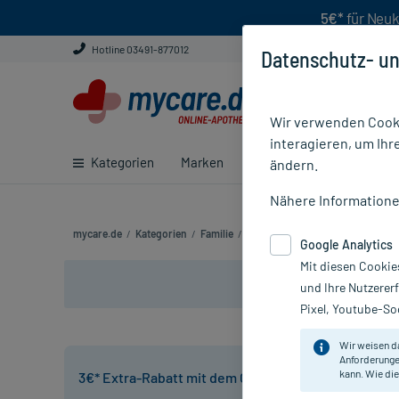
5€*
für Neuk
Hotline 03491-877012
Datenschutz- un
Wir verwenden Cooki
interagieren, um Ihr
Kategorien
Marken
Ratgeber
E-Rezept ei
ändern.
Nähere Information
mycare.de
/
Kategorien
/
Familie
/
Kinder
/
Husten & Halsschmerz
Google Analytics
Mit diesen Cookie
und Ihre Nutzerer
Pixel, Youtube-Soc
Wir weisen d
Anforderunge
kann. Wie die
3€* Extra-Rabatt mit dem Code:
VOICE3