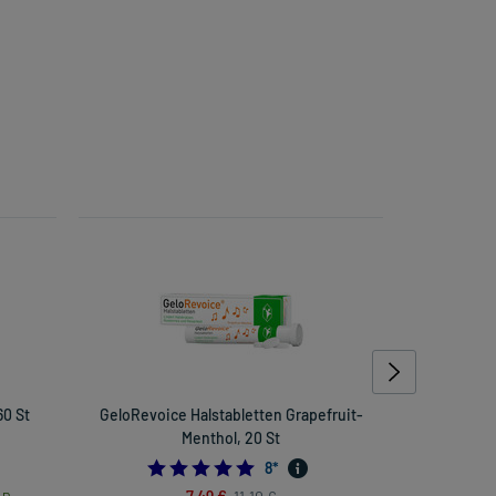
60 St
GeloRevoice Halstabletten Grapefruit-
ACC
Menthol, 20 St
Br
122807017
4.875
8
*
7,49 €