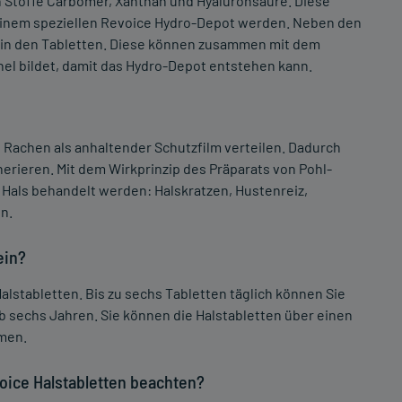
n Stoffe Carbomer, Xanthan und Hyaluronsäure. Diese
einem speziellen Revoice Hydro-Depot werden. Neben den
e in den Tabletten. Diese können zusammen mit dem
hel bildet, damit das Hydro-Depot entstehen kann.
Rachen als anhaltender Schutzfilm verteilen. Dadurch
erieren. Mit dem Wirkprinzip des Präparats von Pohl-
als behandelt werden: Halskratzen, Hustenreiz,
n.
ein?
alstabletten. Bis zu sechs Tabletten täglich können Sie
b sechs Jahren. Sie können die Halstabletten über einen
hmen.
ice Halstabletten beachten?