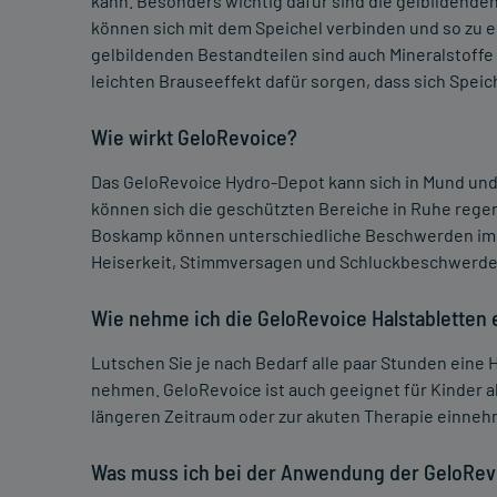
kann. Besonders wichtig dafür sind die gelbildende
können sich mit dem Speichel verbinden und so zu 
gelbildenden Bestandteilen sind auch Mineralstoff
leichten Brauseeffekt dafür sorgen, dass sich Speic
Wie wirkt GeloRevoice?
Das GeloRevoice Hydro-Depot kann sich in Mund und 
können sich die geschützten Bereiche in Ruhe regen
Boskamp können unterschiedliche Beschwerden im H
Heiserkeit, Stimmversagen und Schluckbeschwerde
Wie nehme ich die GeloRevoice Halstabletten 
Lutschen Sie je nach Bedarf alle paar Stunden eine H
nehmen. GeloRevoice ist auch geeignet für Kinder a
längeren Zeitraum oder zur akuten Therapie einne
Was muss ich bei der Anwendung der GeloRevo