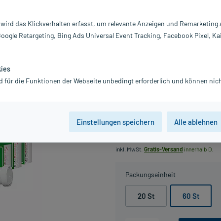
rsch-Menthol,
GeloRevoice
 wird das Klickverhalten erfasst, um relevante Anzeigen und Remarketing
Google Retargeting, Bing Ads Universal Event Tracking, Facebook Pixel, Ka
Bei Halsbeschwerden und Stimmprob
Kirsch-Menthol-Geschmack. Dreie
Darreichung:
Lu
kies
Inhalt:
3x
d für die Funktionen der Webseite unbedingt erforderlich und können nich
PZN:
0
Hersteller:
G
Information:
Einstellungen speichern
Alle ablehnen
22,29 €
UVP
33,30 €
223
inkl. MwSt.
Gratis-Versand
innerhalb D.
Packungseinheit
20 St
60 St