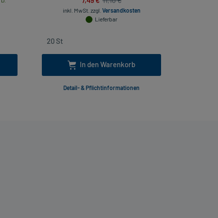
11,10 €
 D.
inkl. MwSt.
zzgl.
Versandkosten
inkl
Lieferbar
In den Warenkorb
Detail- & Pflichtinformationen
Deta