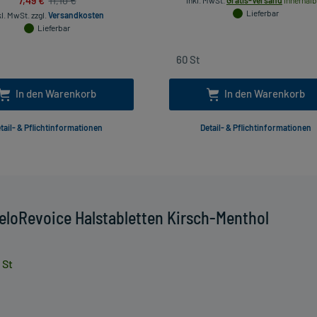
11,10 €
inkl. MwSt.
Gratis-Versand
innerhalb
Lieferbar
kl. MwSt.
zzgl.
Versandkosten
Lieferbar
In den Warenkorb
In den Warenkorb
tail- & Pflichtinformationen
Detail- & Pflichtinformationen
eloRevoice Halstabletten Kirsch-Menthol
 St