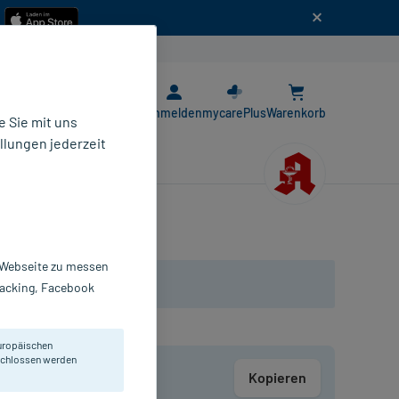
n
E-Rezept App
Anmelden
mycarePlus
Warenkorb
 Sie mit uns
llungen jederzeit
r Webseite zu messen
Tracking, Facebook
uropäischen
eschlossen werden
Kopieren