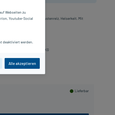
 auf Webseiten zu
irion, Youtube-Social
lemen, wie Halskratzen, Hustenreiz, Heiserkeit. Mit
rpackung.
tschtabletten
20 St
t deaktiviert werden.
8004689
. Pohl-Boskamp GmbH & Co. KG
Beipackzettel als PDF
Alle akzeptieren
PlusHerzen sammeln
Lieferbar