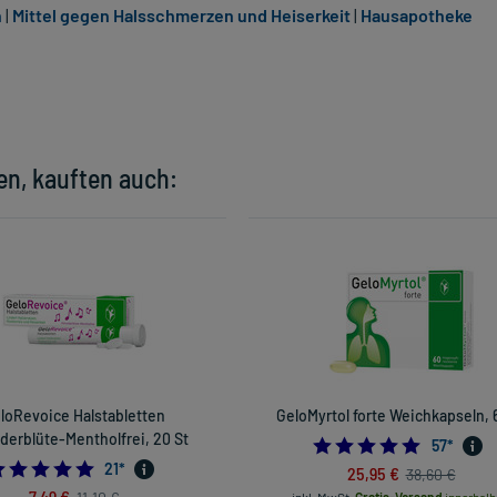
n
|
Mittel gegen Halsschmerzen und Heiserkeit
|
Hausapotheke
en, kauften auch:
loRevoice Halstabletten
GeloMyrtol forte Weichkapseln, 
derblüte-Mentholfrei, 20 St
4.859649
57
*
4.904761904761905
21
*
25,95 €
38,60 €
7,49 €