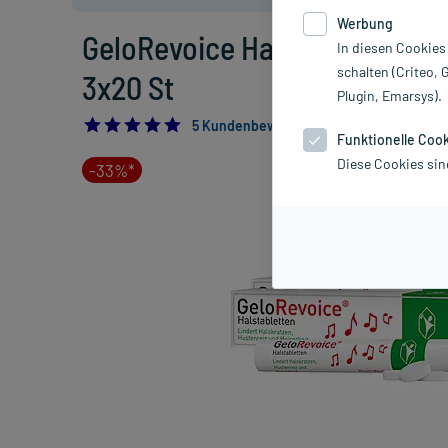
Werbung
GeloRevoice Halstabletten Ki
In diesen Cookies
schalten (Criteo, 
3x20 St
Plugin, Emarsys).
5.0
5 Kundenbewertungen*
Funktionelle Coo
Diese Cookies sin
-33%*