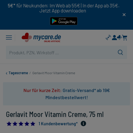
5€*
für Neukunden: Im Web ab 55€ | In der App ab 35€.
Jetzt App downloaden
Tagescreme
/
Gerlavit Moor Vitamin Creme
Nur für kurze Zeit:
Gratis-Versand* ab 19€
Mindestbestellwert!
Gerlavit Moor Vitamin Creme, 75 ml
5.0
1 Kundenbewertung*