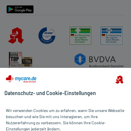
Barrierefreiheitserklärung
Datenschutz- und Cookie-Einstellungen
Wir verwenden Cookies um zu erfahren, wann Sie unsere Webseite
besuchen und wie Sie mit uns interagieren, um Ihre
Nutzererfahrung zu verbessern. Sie können Ihre Cookie-
Alle Preise gelten inkl. MwSt., ggf. zzgl. Versandkosten
Einstellungen jederzeit ändern.
Informationen auf dieser Website werden ausschließlich für