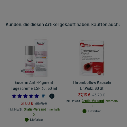
Kunden, die diesen Artikel gekauft haben, kauften auch:
Eucerin Anti-Pigment
Thromboflow Kapseln
G
Tagescreme LSF 30, 50 ml
Dr.Wolz, 60 St
37,13 €
43,70 €
4.875
8
*
inkl. MwSt.
Gratis-Versand
innerhalb
31,00 €
38,75 €
D.
inkl. MwSt.
Gratis-Versand
innerhalb
in
Lieferbar
D.
Lieferbar