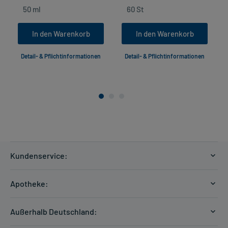
In den Warenkorb
In den Warenkorb
Detail- & Pflichtinformationen
Detail- & Pflichtinformationen
Kundenservice:
Versandkosten
Apotheke:
Zahlungsarten
Ratgeber
Kontakt
Außerhalb Deutschland:
E-Rezept
FAQ