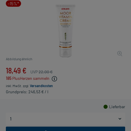
-15%*
Abbildung ähnlich
18,49 €
UVP
22,00 €
185
PlusHerzen sammeln
inkl. MwSt.
zzgl.
Versandkosten
Grundpreis: 246,53 € / l
Lieferbar