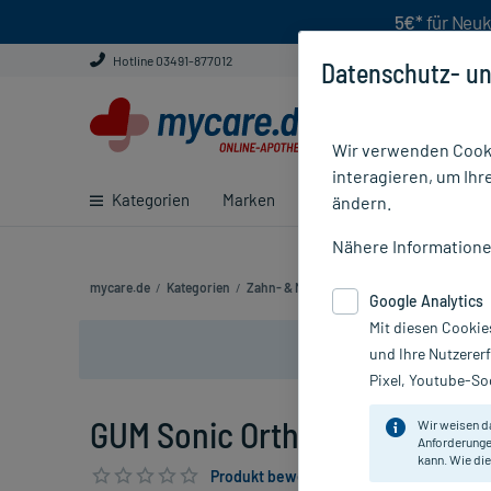
5€*
für Neuk
Hotline 03491-877012
Datenschutz- un
Wir verwenden Cooki
interagieren, um Ihr
Kategorien
Marken
Ratgeber
E-Rezept ei
ändern.
Nähere Information
mycare.de
/
Kategorien
/
Zahn- & Mundpflege
/
Zahnbürsten
/
GUM
Google Analytics
Mit diesen Cookie
und Ihre Nutzerer
Pixel, Youtube-Soc
GUM Sonic Ortho Schallzahnbü
Wir weisen d
Anforderunge
kann. Wie die
Produkt bewerten & PlusHerzen sichern