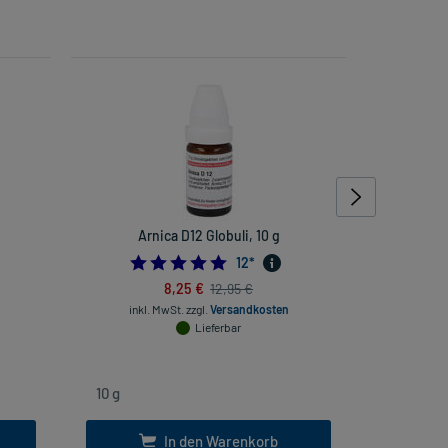
Arnica D12 Globuli, 10 g
Gum Or
5.0
12
*
inkl
8,25 €
12,95 €
inkl. MwSt.
zzgl.
Versandkosten
Lieferbar
In den Warenkorb