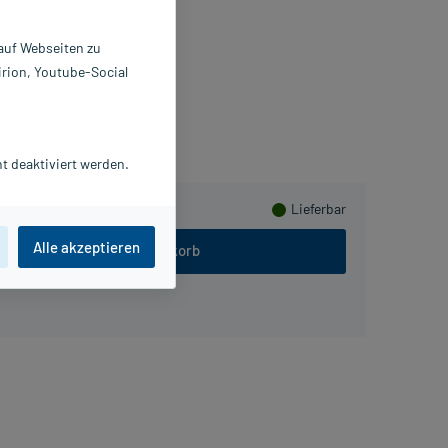
ahnbürste
St
 auf Webseiten zu
436415
irion, Youtube-Social
unstar Deutschland GmbH
usHerzen sammeln
t deaktiviert werden.
Lieferbar
Alle akzeptieren
In den Warenkorb