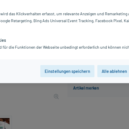
Darreichung:
Z
Inhalt:
1 
 wird das Klickverhalten erfasst, um relevante Anzeigen und Remarketing
PZN:
19
Google Retargeting, Bing Ads Universal Event Tracking, Facebook Pixel, Ka
Hersteller:
S
11,00 €
UVP
13,75 €
110
Pl
kies
inkl. MwSt.
zzgl.
Versandkosten
d für die Funktionen der Webseite unbedingt erforderlich und können nich
Einstellungen speichern
Alle ablehnen