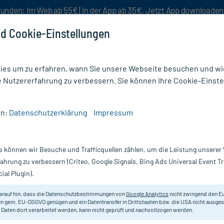
unden: Im Web ab 55€ | In der App ab 35€. Jetzt App downloade
d Cookie-Einstellungen
es um zu erfahren, wann Sie unsere Webseite besuchen und wie
e Nutzererfahrung zu verbessern. Sie können Ihre Cookie-Einste
nlösen
Rezeptur
Aktion %
en:
Datenschutzerklärung
Impressum
 Sonic Ortho Schallzahnbürste
s können wir Besuche und Trafficquellen zählen, um die Leistung unsere
Nur für kurze Zeit:
Gratis-Versand* ab 19€ Mindestbestellwert!
fahrung zu verbessern (Criteo, Google Signals, Bing Ads Universal Event 
ial Plugin).
rste, 1 St
GUM
arauf hin, dass die Datenschutzbestimmungen von
Google Analytics
nicht zwingend den E
n gem. EU-DSGVO genügen und ein Datentransfer in Drittstaaten bzw. die USA nicht ausg
 Daten dort verarbeitet werden, kann nicht geprüft und nachvollzogen werden.
Sanfte und effektive Zahnreinigung