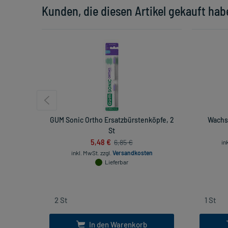
Kunden, die diesen Artikel gekauft hab
GUM Sonic Ortho Ersatzbürstenköpfe, 2
Wachs 
St
5,48 €
6,85 €
in
inkl. MwSt.
zzgl.
Versandkosten
Lieferbar
In den Warenkorb