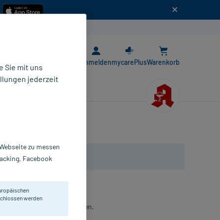
n
E-Rezept App
Anmelden
mycarePlus
Warenkorb
 Sie mit uns
llungen jederzeit
r Webseite zu messen
Tracking, Facebook
uropäischen
eschlossen werden
 für Träger fester Zahnspangen.