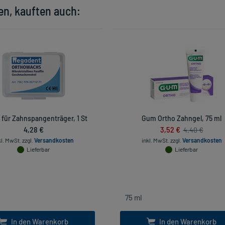
en, kauften auch:
für Zahnspangenträger, 1 St
Gum Ortho Zahngel, 75 ml
4,28 €
3,52 €
4,40 €
kl. MwSt.
zzgl.
Versandkosten
inkl. MwSt.
zzgl.
Versandkosten
Lieferbar
Lieferbar
In den Warenkorb
In den Warenkorb