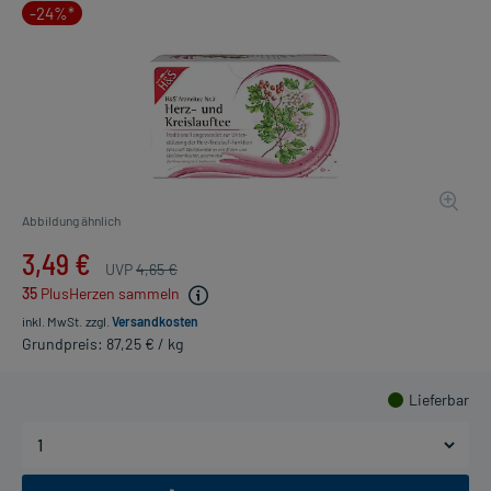
-24%*
Abbildung ähnlich
3,49 €
UVP
4,65 €
35
PlusHerzen sammeln
inkl. MwSt.
zzgl.
Versandkosten
Grundpreis: 87,25 € / kg
Lieferbar