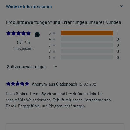
Weitere Informationen
Anwendungsgebiete:
Produktbewertungen* und Erfahrungen unserer Kunden
- Traditionell angewendet zur Unterstützung der Herz-Kreislauf-
Funktion.
5.0
5
1
4
0
5,0 / 5
3
0
Dosierung und Anwendungshinweise:
1 insgesamt
2
0
Erwachsene
1
0
1 Teebeutel
2-3 mal täglich
verteilt über den Tag
Die Gesamtdosis sollte nicht ohne Rücksprache mit einem Arzt
5.0
Anonym aus Gladenbach
12.02.2021
oder Apotheker überschritten werden.
Nach Broken-Heart-Syndrom und Herzinfarkt trinke ich
Mehr anzeigen
regelmäßig Weissdorntee. Er hilft mir gegen Herzschmerzen,
Art der Anwendung?
Druck-Engegefühle und Rhythmusstörungen.
Bereiten Sie den Tee zu und trinken Sie ihn gleich. Übergießen Sie
dafür den Tee mit siedendem Wasser (ca. 150 ml) und lassen Sie
den Teeaufguß ca. 10 Minuten ziehen.