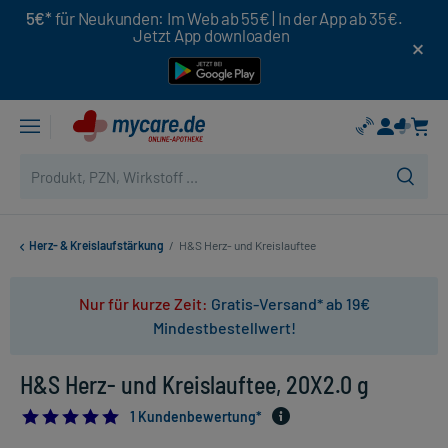
5€*
für Neukunden: Im Web ab 55€ | In der App ab 35€.
Jetzt App downloaden
Herz- & Kreislaufstärkung
/
H&S Herz- und Kreislauftee
Nur für kurze Zeit:
Gratis-Versand* ab 19€
Mindestbestellwert!
H&S Herz- und Kreislauftee, 20X2.0 g
5.0
1 Kundenbewertung*