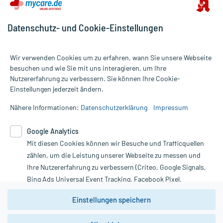
- vor Hitze geschützt
- vor Feuchtigkeit geschützt (z.B. im fest verschlossenen
Datenschutz- und Cookie-Einstellungen
Behältnis)
- im Dunkeln (z.B. im Umkarton)
aufbewahrt werden.
Wir verwenden Cookies um zu erfahren, wann Sie unsere Webseite
besuchen und wie Sie mit uns interagieren, um Ihre
Handelsformen:
Nutzererfahrung zu verbessern. Sie können Ihre Cookie-
Alle Preise gelten inkl. MwSt., ggf. zzgl. Versandkosten
Anbieter: H&S TEE, Kressbronn, www.Hstee.de
Einstellungen jederzeit ändern.
Informationen auf dieser Website werden ausschließlich für
Bearbeitungsstand: 06.06.2018
informative Zwecke zur Verfügung gestellt. Sie ersetzen keinesfalls
Nähere Informationen:
Datenschutzerklärung
Impressum
die Untersuchung und Behandlung durch einen Arzt. Bitte
beachten Sie, dass hierdurch weder Diagnosen gestellt noch
Google Analytics
Therapien eingeleitet werden können. | Diese Webseite benutzt
Mit diesen Cookies können wir Besuche und Trafficquellen
Google Analytics. Lesen Sie bitte dazu die wichtigen Hinweise in
unserer Datenschutzerklärung. Für den Widerruf einer Bestellung
zählen, um die Leistung unserer Webseite zu messen und
nutzen Sie das Formular:
Ihre Nutzererfahrung zu verbessern (Criteo, Google Signals,
Bing Ads Universal Event Tracking, Facebook Pixel,
Vertrag widerrufen
Youtube-Social Plugin).
Einstellungen speichern
Wir weisen darauf hin, dass die
Datenschutzbestimmungen von
Google Analytics
nicht